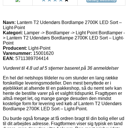
Navn:
Lantern T2 Udendørs Bordlampe 2700K LED Sort –
Light-Point
Kategori:
Lamper -> Bordlamper -> Light Point Bordlamper -
> Lantern T2 Udendørs Bordlampe 2700K LED Sort – Light-
Point
Producent:
Light-Point
Varenummer:
15001620
EAN:
5711389704414
Vurderet til
4.8
ud af 5 stjerner baseret på
36
anmeldelser
En hel del netshops tildeler nu om stunder en lang række
forskellige leveringsmodeller. Den mest benyttede er i
øjeblikket at afsende til en pakkeshop, så du nemt selv kan
hente de bestilte varer på et valgfrit tidspunkt. Fragttypen er
altså meget let, og mange gange desuden den mindst
kostelige form for levering ved køb af Lantern T2 Udendørs
Bordlampe 2700K LED Sort – Light-Point.
Du burde også forsøge at få ordren bragt til din bolig eller ud
til dit arbejdes adresse. Fragtformen viser sig typisk en tand