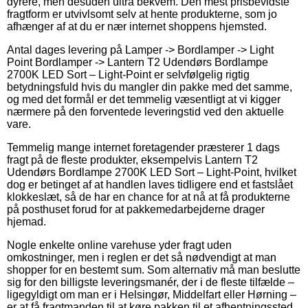
dyrere, men desuden ultra bekvem. Den mest prisbevidste
fragtform er utvivlsomt selv at hente produkterne, som jo
afhænger af at du er nær internet shoppens hjemsted.
Antal dages levering på Lamper -> Bordlamper -> Light
Point Bordlamper -> Lantern T2 Udendørs Bordlampe
2700K LED Sort – Light-Point er selvfølgelig rigtig
betydningsfuld hvis du mangler din pakke med det samme,
og med det formål er det temmelig væsentligt at vi kigger
nærmere på den forventede leveringstid ved den aktuelle
vare.
Temmelig mange internet foretagender præsterer 1 dags
fragt på de fleste produkter, eksempelvis Lantern T2
Udendørs Bordlampe 2700K LED Sort – Light-Point, hvilket
dog er betinget af at handlen laves tidligere end et fastslået
klokkeslæt, så de har en chance for at nå at få produkterne
på posthuset forud for at pakkemedarbejderne drager
hjemad.
Nogle enkelte online varehuse yder fragt uden
omkostninger, men i reglen er det så nødvendigt at man
shopper for en bestemt sum. Som alternativ må man beslutte
sig for den billigste leveringsmanér, der i de fleste tilfælde –
ligegyldigt om man er i Helsingør, Middelfart eller Hørning –
er at få fragtmanden til at køre pakken til et afhentningssted.