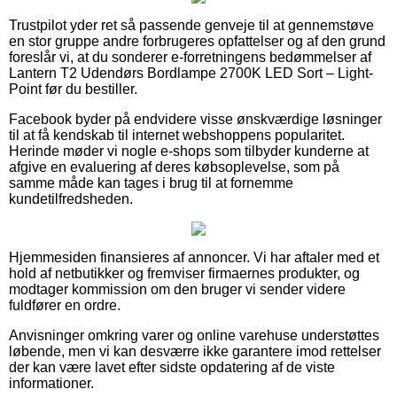
Trustpilot yder ret så passende genveje til at gennemstøve
en stor gruppe andre forbrugeres opfattelser og af den grund
foreslår vi, at du sonderer e-forretningens bedømmelser af
Lantern T2 Udendørs Bordlampe 2700K LED Sort – Light-
Point før du bestiller.
Facebook byder på endvidere visse ønskværdige løsninger
til at få kendskab til internet webshoppens popularitet.
Herinde møder vi nogle e-shops som tilbyder kunderne at
afgive en evaluering af deres købsoplevelse, som på
samme måde kan tages i brug til at fornemme
kundetilfredsheden.
Hjemmesiden finansieres af annoncer. Vi har aftaler med et
hold af netbutikker og fremviser firmaernes produkter, og
modtager kommission om den bruger vi sender videre
fuldfører en ordre.
Anvisninger omkring varer og online varehuse understøttes
løbende, men vi kan desværre ikke garantere imod rettelser
der kan være lavet efter sidste opdatering af de viste
informationer.