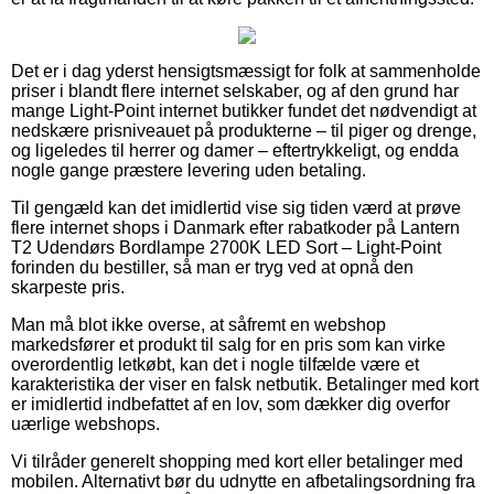
Det er i dag yderst hensigtsmæssigt for folk at sammenholde
priser i blandt flere internet selskaber, og af den grund har
mange Light-Point internet butikker fundet det nødvendigt at
nedskære prisniveauet på produkterne – til piger og drenge,
og ligeledes til herrer og damer – eftertrykkeligt, og endda
nogle gange præstere levering uden betaling.
Til gengæld kan det imidlertid vise sig tiden værd at prøve
flere internet shops i Danmark efter rabatkoder på Lantern
T2 Udendørs Bordlampe 2700K LED Sort – Light-Point
forinden du bestiller, så man er tryg ved at opnå den
skarpeste pris.
Man må blot ikke overse, at såfremt en webshop
markedsfører et produkt til salg for en pris som kan virke
overordentlig letkøbt, kan det i nogle tilfælde være et
karakteristika der viser en falsk netbutik. Betalinger med kort
er imidlertid indbefattet af en lov, som dækker dig overfor
uærlige webshops.
Vi tilråder generelt shopping med kort eller betalinger med
mobilen. Alternativt bør du udnytte en afbetalingsordning fra