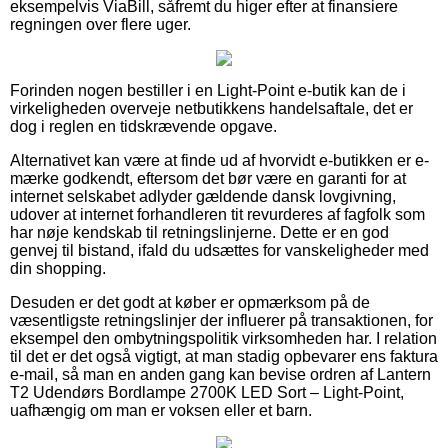
eksempelvis ViaBill, såfremt du higer efter at finansiere
regningen over flere uger.
Forinden nogen bestiller i en Light-Point e-butik kan de i
virkeligheden overveje netbutikkens handelsaftale, det er
dog i reglen en tidskrævende opgave.
Alternativet kan være at finde ud af hvorvidt e-butikken er e-
mærke godkendt, eftersom det bør være en garanti for at
internet selskabet adlyder gældende dansk lovgivning,
udover at internet forhandleren tit revurderes af fagfolk som
har nøje kendskab til retningslinjerne. Dette er en god
genvej til bistand, ifald du udsættes for vanskeligheder med
din shopping.
Desuden er det godt at køber er opmærksom på de
væsentligste retningslinjer der influerer på transaktionen, for
eksempel den ombytningspolitik virksomheden har. I relation
til det er det også vigtigt, at man stadig opbevarer ens faktura
e-mail, så man en anden gang kan bevise ordren af Lantern
T2 Udendørs Bordlampe 2700K LED Sort – Light-Point,
uafhængig om man er voksen eller et barn.