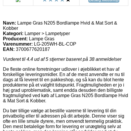
Navn:
Lampe Gras N205 Bordlampe Hvid & Mat Sort &
Kobber
Kategori:
Lamper > Lampetyper
Producent:
Lampe Gras
Varenummer:
LG-205WH-BL-COP
EAN:
3700677620187
Vurderet til
4.4
ud af 5 stjerner baseret på
38
anmeldelser
De fleste online forretninger udlover i øjeblikket et hav af
forskellige leveringsmidler. En af de mest anvendte er nu til
dags at få leveret til en pakkeshop, og så kan du blot hente
produkterne på et valgfrit tidspunkt. Fragtmuligheden er jo i
høj grad uproblematisk, samt endda desuden den billigste
fragtmulighed ved køb af Lampe Gras N205 Bordlampe Hvid
& Mat Sort & Kobber.
Du bør tillige vælge at bestille varerne til levering til din
privatbolig eller til adressen på dit arbejde. Denne viser sig
ofte en lille smule dyrere, men omvendt temmelig praktisk.
Den mest betalelige form for levering er unægtelig selv at