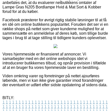
anbefales det, at du evaluerer netbutikkens omtaler af
Lampe Gras N205 Bordlampe Hvid & Mat Sort & Kobber
forud for at du køber.
Facebook præsterer for øvrigt rigtig stabile løsninger til at få
en idé om online butikkens popularitet. Foruden det ser vi en
række shops på nettet som giver kunderne mulighed for at
sammensætte en anmeldelse af deres køb, som tillige burde
tages i brug til at tage stilling til tidligere kunders oplevelser.
Vores hjemmeside er finansieret af annoncer. Vi
samarbejder med en del online webshops idet vi
introducerer butikkernes tilbud, og opnår provision i tilfælde
af at en bruger fra vores hjemmeside laver en bestilling.
Viden omkring varer og forretninger på nettet ajourføres
løbende, men vi kan ikke give garantier imod forandringer
der eventuelt er udført efter sidste opdatering af sidens data.
BITLY:
1
1
1
1
1
1
1
1
1
1
1
1
1
1
1
1
1
1
1
1
1
1
1
1
1
1
1
1
1
1
1
1
1
1
1
1
1
1
1
1
1
1
1
1
1
1
1
1
1
1
1
1
1
1
1
1
1
1
1
1
1
1
1
1
1
1