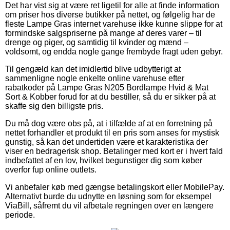
Det har vist sig at være ret ligetil for alle at finde information
om priser hos diverse butikker på nettet, og følgelig har de
fleste Lampe Gras internet varehuse ikke kunne slippe for at
formindske salgspriserne på mange af deres varer – til
drenge og piger, og samtidig til kvinder og mænd –
voldsomt, og endda nogle gange frembyde fragt uden gebyr.
Til gengæld kan det imidlertid blive udbytterigt at
sammenligne nogle enkelte online varehuse efter
rabatkoder på Lampe Gras N205 Bordlampe Hvid & Mat
Sort & Kobber forud for at du bestiller, så du er sikker på at
skaffe sig den billigste pris.
Du må dog være obs på, at i tilfælde af at en forretning på
nettet forhandler et produkt til en pris som anses for mystisk
gunstig, så kan det undertiden være et karakteristika der
viser en bedragerisk shop. Betalinger med kort er i hvert fald
indbefattet af en lov, hvilket begunstiger dig som køber
overfor fup online outlets.
Vi anbefaler køb med gængse betalingskort eller MobilePay.
Alternativt burde du udnytte en løsning som for eksempel
ViaBill, såfremt du vil afbetale regningen over en længere
periode.