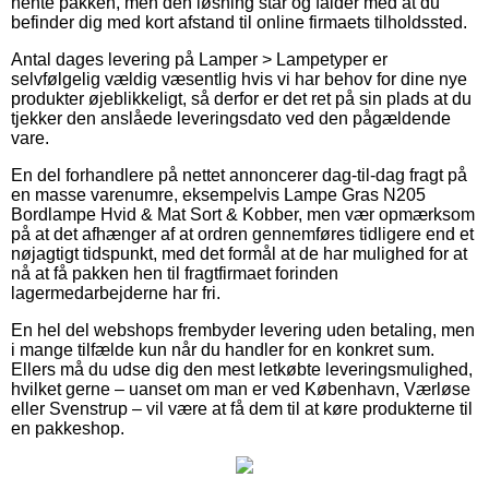
hente pakken, men den løsning står og falder med at du
befinder dig med kort afstand til online firmaets tilholdssted.
Antal dages levering på Lamper > Lampetyper er
selvfølgelig vældig væsentlig hvis vi har behov for dine nye
produkter øjeblikkeligt, så derfor er det ret på sin plads at du
tjekker den anslåede leveringsdato ved den pågældende
vare.
En del forhandlere på nettet annoncerer dag-til-dag fragt på
en masse varenumre, eksempelvis Lampe Gras N205
Bordlampe Hvid & Mat Sort & Kobber, men vær opmærksom
på at det afhænger af at ordren gennemføres tidligere end et
nøjagtigt tidspunkt, med det formål at de har mulighed for at
nå at få pakken hen til fragtfirmaet forinden
lagermedarbejderne har fri.
En hel del webshops frembyder levering uden betaling, men
i mange tilfælde kun når du handler for en konkret sum.
Ellers må du udse dig den mest letkøbte leveringsmulighed,
hvilket gerne – uanset om man er ved København, Værløse
eller Svenstrup – vil være at få dem til at køre produkterne til
en pakkeshop.