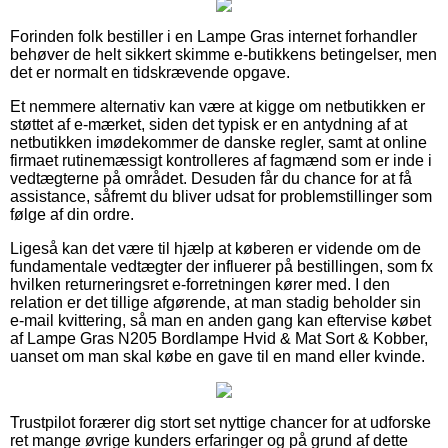
Forinden folk bestiller i en Lampe Gras internet forhandler
behøver de helt sikkert skimme e-butikkens betingelser, men
det er normalt en tidskrævende opgave.
Et nemmere alternativ kan være at kigge om netbutikken er
støttet af e-mærket, siden det typisk er en antydning af at
netbutikken imødekommer de danske regler, samt at online
firmaet rutinemæssigt kontrolleres af fagmænd som er inde i
vedtægterne på området. Desuden får du chance for at få
assistance, såfremt du bliver udsat for problemstillinger som
følge af din ordre.
Ligeså kan det være til hjælp at køberen er vidende om de
fundamentale vedtægter der influerer på bestillingen, som fx
hvilken returneringsret e-forretningen kører med. I den
relation er det tillige afgørende, at man stadig beholder sin
e-mail kvittering, så man en anden gang kan eftervise købet
af Lampe Gras N205 Bordlampe Hvid & Mat Sort & Kobber,
uanset om man skal købe en gave til en mand eller kvinde.
Trustpilot forærer dig stort set nyttige chancer for at udforske
ret mange øvrige kunders erfaringer og på grund af dette