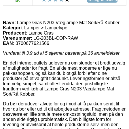
Navn:
Lampe Gras N203 Væglampe Mat Sort/Rå Kobber
Kategori:
Lamper > Lampetyper
Producent:
Lampe Gras
Varenummer:
LG-203BL-COP-RAW
EAN:
3700677621566
Vurderet til
3.9
ud af 5 stjerner baseret på
36
anmeldelser
En del internet outlets udlover nu om stunder et bredt udvalg
af muligheder for fragt. En af de mest moderne er lige nu
pakkeshoppen, og så kan du blot gå forbi efter dine
produkter på et valgfrit tidspunkt. Leveringsformen er altså
temmelig simpel, samt oftest endda den prisbilligste
fragtform ved køb af Lampe Gras N203 Væglampe Mat
Sort/Rå Kobber.
Du bør derudover afveje for og imod at få pakken sendt til
hvor du bor eller ud til dit arbejdes adresse. Fragtmetoden er
desværre en lille smule mere omkostningsfuld, men på den
anden side rigtig uproblematisk. Den billigste form for
levering er utvivlsomt at hente produkterne selv, men den