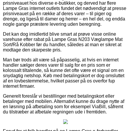
prisniveauet hos diverse e-butikker, og derved har flere
Lampe Gras internet outlets fundet det nødvendigt at presse
prisniveauet på en række af deres varer – til piger og
drenge, og ligeså til damer og herrer – en hel del, og endda
nogle gange præstere levering uden beregning.
Det kan dog imidlertid blive smart at prøve visse online
varehuse efter rabat på Lampe Gras N203 Væglampe Mat
Sort/Rå Kobber før du handler, således at man er sikret at
modtage den skarpeste pris.
Man bør trods alt være så påpasselig, at hvis en internet
handler sælger deres varer til salg for en pris som er
kolossalt tiltalende, så kunne det ofte være et signal om en
snydagtig netshop. Køb med betalingskort er dog omsluttet
af en lovbestemmelse, hvilket passer på os overfor fup
internet firmaer.
Generelt foreslår vi bestillinger med betalingskort eller
betalinger med mobilen. Alternativt kunne du drage nytte af
en løsning på afbetaling som for eksempel ViaBill, såfremt
du tilstræber at afbetale regningen ude i fremtiden.