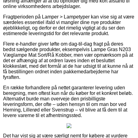
løsning afhænger af at du opholder dig med kort afstand til
online virksomhedens arbejdslager.
Fragtperioden på Lamper > Lampetyper kan vise sig at være
særdeles essentiel ifald vi mangler dine nye produkter
øjeblikkeligt, og derfor er det rimelig vigtigt at du ser den
estimerede leveringstid for det relevante produkt.
Flere e-handler giver løfte om dag-til-dag fragt på deres
bedst sælgende produkter, eksempelvis Lampe Gras N203
Væglampe Mat Sort/Rå Kobber, men vær opmærksom på at
det er afhængig af at ordren laves inden et besluttet
klokkeslæt, med det formål at de har udsigt til at kunne nå at
få bestillingen ordnet inden pakkemedarbejderne har
fyraften.
En række forhandlere på nettet garanterer levering uden
beregning, men oftest kun når du køber for et konkret beløb.
Alternativt burde man overveje den prisbilligste
leveringsform, der ofte – uden hensyn til om man bor ved
Herning, Lillerød eller Svenstrup – vil blive at få dem til at
levere varerne til et afhentningssted.
Det har vist sig at være særligt nemt for købere at vurdere