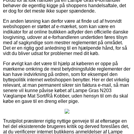
Forud for at folk handler på en Lampe Gras e-forhandler
behøver de egentlig kigge på shoppens handelsaftale, det
er dog for det meste ikke super spændende.
En anden løsning kan derfor være at finde ud af hvorvidt
webshoppen er støttet af e-mærket, som kan være en
indikator for at online butikken adlyder den officielle danske
lovgivning, udover at e-forhandleren undertiden føres tilsyn
med af sagkyndige som mestrer reglementet på området.
Det er en rigtig god anledning til en hjælpende hånd, for så
vidt du bliver udsat for problemer med dit køb.
For øvrigt kan det være til hjælp at køberen er oppe på
mærkerne omkring de mest betydningsfulde reglementer der
kan have indvirkning på ordren, som for eksempel den
byttepolitik internet webshoppen benytter. Her er det virkelig
relevant, at man permanent sikrer sin faktura e-mail, så man
senere vil kunne påvise købet af Lampe Gras N203
Væglampe Mat Sort/Rå Kobber, uden hensyn til om du skal
købe en gave til en dreng eller pige.
Trustpilot præsterer rigtig nyttige genveje til at eftersøge en
hel del eksisterende brugeres kritik og derved foreslåes det,
at du verificerer internet butikkens anmeldelser af Lampe