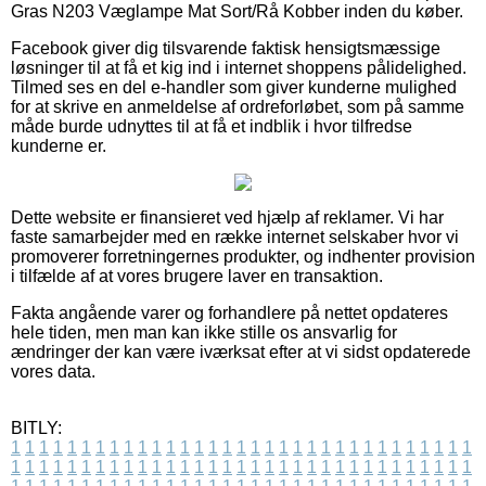
Gras N203 Væglampe Mat Sort/Rå Kobber inden du køber.
Facebook giver dig tilsvarende faktisk hensigtsmæssige
løsninger til at få et kig ind i internet shoppens pålidelighed.
Tilmed ses en del e-handler som giver kunderne mulighed
for at skrive en anmeldelse af ordreforløbet, som på samme
måde burde udnyttes til at få et indblik i hvor tilfredse
kunderne er.
Dette website er finansieret ved hjælp af reklamer. Vi har
faste samarbejder med en række internet selskaber hvor vi
promoverer forretningernes produkter, og indhenter provision
i tilfælde af at vores brugere laver en transaktion.
Fakta angående varer og forhandlere på nettet opdateres
hele tiden, men man kan ikke stille os ansvarlig for
ændringer der kan være iværksat efter at vi sidst opdaterede
vores data.
BITLY:
1
1
1
1
1
1
1
1
1
1
1
1
1
1
1
1
1
1
1
1
1
1
1
1
1
1
1
1
1
1
1
1
1
1
1
1
1
1
1
1
1
1
1
1
1
1
1
1
1
1
1
1
1
1
1
1
1
1
1
1
1
1
1
1
1
1