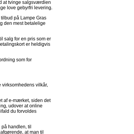
d at tvinge salgsværdien
ge love gebyrfri levering.
r tilbud på Lampe Gras
ig den mest betalelige
il salg for en pris som er
talingskort er heldigvis
sordning som for
 virksomhedens vilkår,
t af e-mærket, siden det
ing, udover at online
 ifald du forvoldes
 på handlen, til
 afgørende, at man til