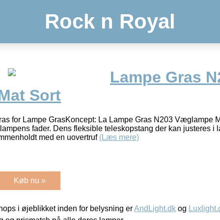
Rock n Royal
Lampe Gras N
Mat Sort
Gras for Lampe GrasKoncept: La Lampe Gras N203 Væglampe M
ktlampens fader. Dens fleksible teleskopstang der kan justeres 
ammenholdt med en uovertruf
(Læs mere)
Køb nu »
ps i øjeblikket inden for belysning er
AndLight.dk
og
Luxlight.