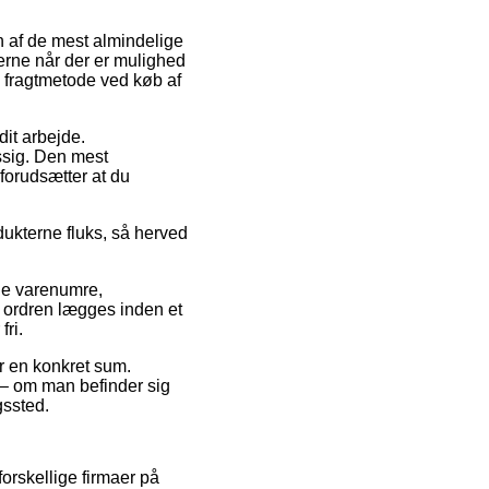
En af de mest almindelige
terne når der er mulighed
e fragtmetode ved køb af
dit arbejde.
æssig. Den mest
 forudsætter at du
ukterne fluks, så herved
ige varenumre,
 ordren lægges inden et
fri.
or en konkret sum.
 – om man befinder sig
gssted.
orskellige firmaer på