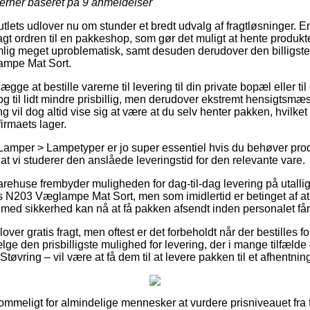
jerner baseret på
9
anmeldelser
outlets udlover nu om stunder et bredt udvalg af fragtløsninger. 
agt ordren til en pakkeshop, som gør det muligt at hente produk
emlig meget uproblematisk, samt desuden derudover den billigst
mpe Mat Sort.
ge at bestille varerne til levering til din private bopæl eller til 
og til lidt mindre prisbillig, men derudover ekstremt hensigtsm
g vil dog altid vise sig at være at du selv henter pakken, hvilket
irmaets lager.
Lamper > Lampetyper er jo super essentiel hvis du behøver prod
t at vi studerer den anslåede leveringstid for den relevante vare.
varehuse frembyder muligheden for dag-til-dag levering på utall
N203 Væglampe Mat Sort, men som imidlertid er betinget af at
 med sikkerhed kan nå at få pakken afsendt inden personalet får 
over gratis fragt, men oftest er det forbeholdt når der bestilles f
 den prisbilligste mulighed for levering, der i mange tilfælde
tøvring – vil være at få dem til at levere pakken til et afhentnin
mmeligt for almindelige mennesker at vurdere prisniveauet fra f