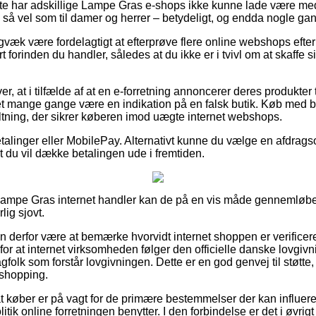
ette har adskillige Lampe Gras e-shops ikke kunne lade være me
ge så vel som til damer og herrer – betydeligt, og endda nogle gan
igvæk være fordelagtigt at efterprøve flere online webshops efte
orinden du handler, således at du ikke er i tvivl om at skaffe s
, at i tilfælde af at en e-forretning annoncerer deres produkter t
et mange gange være en indikation på en falsk butik. Køb med be
altning, der sikrer køberen imod uægte internet webshops.
betalinger eller MobilePay. Alternativt kunne du vælge en afdrag
t du vil dække betalingen ude i fremtiden.
ampe Gras internet handler kan de på en vis måde gennemløbe
lig sjovt.
n derfor være at bemærke hvorvidt internet shoppen er verificere
for at internet virksomheden følger den officielle danske lovgivn
agfolk som forstår lovgivningen. Dette er en god genvej til støtte,
shopping.
at køber er på vagt for de primære bestemmelser der kan influere
tik online forretningen benytter. I den forbindelse er det i øvrigt