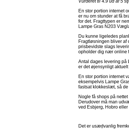
Vurderet til
4.9
ud af 5 st
En stor portion internet 
er nu om stunder at få br
for det. Fragttypen er n
Lampe Gras N203 Vægla
Du kunne ligeledes planlæg
Fragtløsningen bliver af 
prisbevidste slags leverin
opholder dig nær online f
Antal dages levering på 
er det øjensynligt aktuel
En stor portion internet 
eksempelvis Lampe Gras 
fastsat klokkeslæt, så de
Nogle få shops på nettet l
Derudover må man udvælge
ved Esbjerg, Hobro eller S
Det er usædvanlig fremko