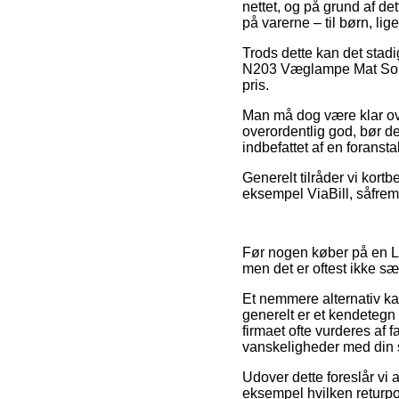
nettet, og på grund af d
på varerne – til børn, li
Trods dette kan det stad
N203 Væglampe Mat Sort f
pris.
Man må dog være klar over
overordentlig god, bør d
indbefattet af en foranst
Generelt tilråder vi kort
eksempel ViaBill, såfrem
Før nogen køber på en L
men det er oftest ikke sær
Et nemmere alternativ ka
generelt er et kendetegn 
firmaet ofte vurderes af f
vanskeligheder med din 
Udover dette foreslår vi 
eksempel hvilken returpoli