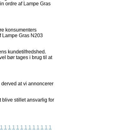
sin ordre af Lampe Gras
gere konsumenters
s af Lampe Gras N203
pens kundetilfredshed.
el bør tages i brug til at
 derved at vi annoncerer
live stillet ansvarlig for
1
1
1
1
1
1
1
1
1
1
1
1
1