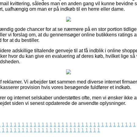
mail kvittering, således man en anden gang vil kunne bevidne 
 uafhængig om man er på indkøb til en herre eller dame.
stændig gode chancer for at se nærmere på en stor portion tidli
iller vi forslag om, at du gennemsøger online butikkens rating
or at du bestiller.
re adskillige tiltalende genveje til at få indblik i online shop
kker hvor du kan give en evaluering af deres køb, hvilket lige så v
redsheden.
f reklamer. Vi arbejder tæt sammen med diverse internet firmaer
dkasserer provision hvis vores besøgende fuldfører et indkøb.
r og internet selskaber understøttes ofte, men vi ønsker ikke at b
bejdet siden vi senest opdaterede de anvendte oplysninger.
1
1
1
1
1
1
1
1
1
1
1
1
1
1
1
1
1
1
1
1
1
1
1
1
1
1
1
1
1
1
1
1
1
1
1
1
1
1
1
1
1
1
1
1
1
1
1
1
1
1
1
1
1
1
1
1
1
1
1
1
1