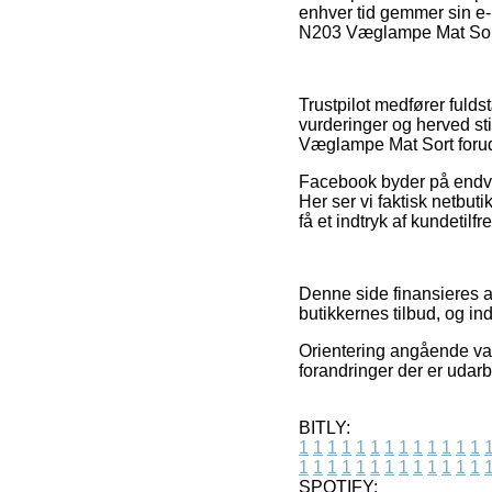
enhver tid gemmer sin e-
N203 Væglampe Mat Sort,
Trustpilot medfører fuld
vurderinger og herved st
Væglampe Mat Sort forud f
Facebook byder på endvide
Her ser vi faktisk netbuti
få et indtryk af kundetilf
Denne side finansieres a
butikkernes tilbud, og in
Orientering angående vare
forandringer der er udar
BITLY:
1
1
1
1
1
1
1
1
1
1
1
1
1
1
1
1
1
1
1
1
1
1
1
1
1
1
SPOTIFY: