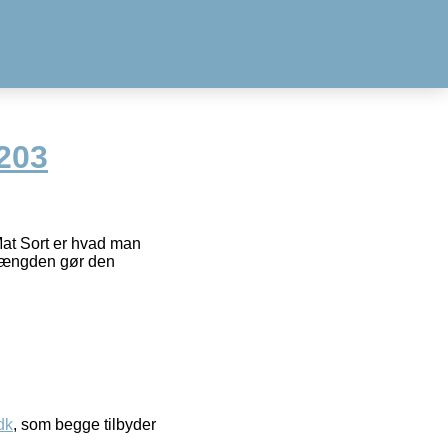
203
at Sort er hvad man
i længden gør den
dk
, som begge tilbyder