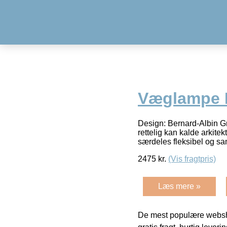
Væglampe 
Design: Bernard-Albin 
rettelig kan kalde arkite
særdeles fleksibel og s
2475
kr.
(Vis fragtpris)
Læs mere »
De mest populære websho