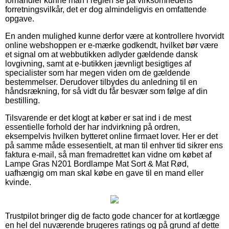
forhandler kunne man i reglen se på virksomhedens
forretningsvilkår, det er dog almindeligvis en omfattende
opgave.
En anden mulighed kunne derfor være at kontrollere hvorvidt
online webshoppen er e-mærke godkendt, hvilket bør være
et signal om at webbutikken adlyder gældende dansk
lovgivning, samt at e-butikken jævnligt besigtiges af
specialister som har megen viden om de gældende
bestemmelser. Derudover tilbydes du anledning til en
håndsrækning, for så vidt du får besvær som følge af din
bestilling.
Tilsvarende er det klogt at køber er sat ind i de mest
essentielle forhold der har indvirkning på ordren,
eksempelvis hvilken bytteret online firmaet lover. Her er det
på samme måde essesentielt, at man til enhver tid sikrer ens
faktura e-mail, så man fremadrettet kan vidne om købet af
Lampe Gras N201 Bordlampe Mat Sort & Mat Rød,
uafhængig om man skal købe en gave til en mand eller
kvinde.
Trustpilot bringer dig de facto gode chancer for at kortlægge
en hel del nuværende brugeres ratings og på grund af dette