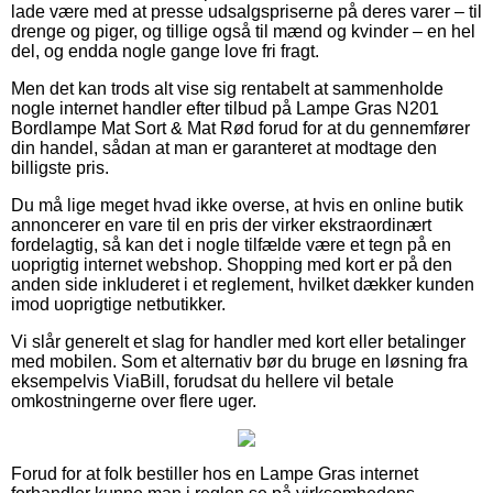
lade være med at presse udsalgspriserne på deres varer – til
drenge og piger, og tillige også til mænd og kvinder – en hel
del, og endda nogle gange love fri fragt.
Men det kan trods alt vise sig rentabelt at sammenholde
nogle internet handler efter tilbud på Lampe Gras N201
Bordlampe Mat Sort & Mat Rød forud for at du gennemfører
din handel, sådan at man er garanteret at modtage den
billigste pris.
Du må lige meget hvad ikke overse, at hvis en online butik
annoncerer en vare til en pris der virker ekstraordinært
fordelagtig, så kan det i nogle tilfælde være et tegn på en
uoprigtig internet webshop. Shopping med kort er på den
anden side inkluderet i et reglement, hvilket dækker kunden
imod uoprigtige netbutikker.
Vi slår generelt et slag for handler med kort eller betalinger
med mobilen. Som et alternativ bør du bruge en løsning fra
eksempelvis ViaBill, forudsat du hellere vil betale
omkostningerne over flere uger.
Forud for at folk bestiller hos en Lampe Gras internet