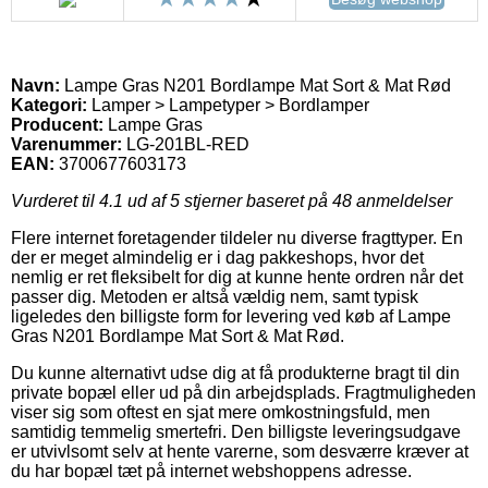
Navn:
Lampe Gras N201 Bordlampe Mat Sort & Mat Rød
Kategori:
Lamper > Lampetyper > Bordlamper
Producent:
Lampe Gras
Varenummer:
LG-201BL-RED
EAN:
3700677603173
Vurderet til
4.1
ud af 5 stjerner baseret på
48
anmeldelser
Flere internet foretagender tildeler nu diverse fragttyper. En
der er meget almindelig er i dag pakkeshops, hvor det
nemlig er ret fleksibelt for dig at kunne hente ordren når det
passer dig. Metoden er altså vældig nem, samt typisk
ligeledes den billigste form for levering ved køb af Lampe
Gras N201 Bordlampe Mat Sort & Mat Rød.
Du kunne alternativt udse dig at få produkterne bragt til din
private bopæl eller ud på din arbejdsplads. Fragtmuligheden
viser sig som oftest en sjat mere omkostningsfuld, men
samtidig temmelig smertefri. Den billigste leveringsudgave
er utvivlsomt selv at hente varerne, som desværre kræver at
du har bopæl tæt på internet webshoppens adresse.