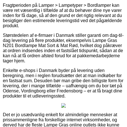
Fragtperioden på Lamper > Lampetyper > Bordlamper kan
være ret væsentlig i tilfælde af at du behøver dine nye varer
inden for få dage, så af den grund er det rigtig relevant at du
besigtiger den estimerede leveringstid ved det pågældende
produkt.
Størstedelen af e-firmaer i Danmark stiller garanti om dag-til-
dag levering på flere produkter, eksempelvis Lampe Gras
N201 Bordlampe Mat Sort & Mat Rød, hvilket dog påkræver
at ordren indsendes inden et fastslået tidspunkt, sådan at de
kan nå at få ordren afsted forud for at pakkemedarbejderne
tager hjem.
Enkelte e-shops i Danmark byder på levering uden
beregning, men i reglen forudsætter det at man indkøber for
en fastsat sum. Desuden bør man gribe den billigste form for
levering, der i mange tilfælde – uafhængig om du bor tæt på
Odense, Vordingborg eller Fredensborg – er at få bragt dine
produkter til et udleveringssted.
Det er jo usædvanlig enkelt for almindelige mennesker at
prissammenligne fra forskellige internet virksomheder, og
derved har de fleste Lampe Gras online outlets ikke kunne