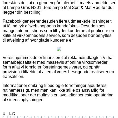
foreslåes det, at du gennemgår internet firmaets anmeldelser
af Lampe Gras N201 Bordlampe Mat Sort & Mat Rød før du
lægger din bestilling.
Facebook genererer desuden flere udmærkede løsninger til
at få indtryk af webshoppens kundefokus. Desuden ses
mange internet shops som tilbyder kunderne at publicere en
kritik af virksomhedens service, som desuden bør benyttes
til afvejning af hvor glade kunderne er.
Vores hjemmeside er finansieret af reklameindtægter. Vi har
samarbejdsaftaler med massevis af online virksomheder i
form af at vi formidler forretningernes varer, og opnår
provision i tilfælde af at en af vores besøgende realiserer en
transaktion.
Informationer omkring tilbud og e-forretninger ajourføres
rutinemæssigt, men man kan ikke stille os ansvarlig for
modifikationer der muligvis er lavet efter seneste opdatering
af sidens oplysninger.
BITLY: