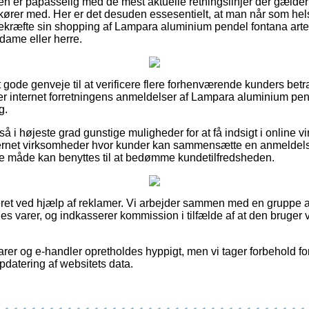
den er påpasselig med de mest aktuelle retningslinjer der gælder 
t kører med. Her er det desuden essesentielt, at man når som hel
ekræfte sin shopping af Lampara aluminium pendel fontana arte
dame eller herre.
elt gode genveje til at verificere flere forhenværende kunders bet
iger internet forretningens anmeldelser af Lampara aluminium pend
g.
å i højeste grad gunstige muligheder for at få indsigt i online 
ternet virksomheder hvor kunder kan sammensætte en anmeldel
me måde kan benyttes til at bedømme kundetilfredsheden.
ret ved hjælp af reklamer. Vi arbejder sammen med en gruppe a
rnes varer, og indkasserer kommission i tilfælde af at den bruger 
er og e-handler opretholdes hyppigt, men vi tager forbehold for
opdatering af websitets data.