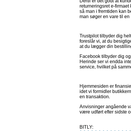
Dertil er det godt at kun
returneringsret e-firmae
så man i fremtiden kan b
man søger en vare til en 
Trustpilot tilbyder dig h
foreslår vi, at du besigt
at du lægger din bestillin
Facebook tilbyder dig ogs
Herinde ser vi endda in
service, hvilket på sam
Hjemmesiden er finansie
idet vi formidler butikke
en transaktion.
Anvisninger angående var
være udført efter sidste 
BITLY: