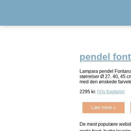
pendel font
Lampara pendel Fontana A
størrelser Ø 27. 40, 45 c
med den ønskede farvet
2295
kr.
(Vis fragtpris)
Læs mere »
De mest populære websho