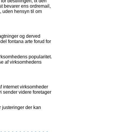
for bestillingen, fx den
st bevarer ens ordremail,
, uden hensyn til om
ragtninger og derved
el fontana arte forud for
virksomhedens popularitet.
se af virksomhedens
f internet virksomheder
vi sender videre foretager
 justeringer der kan