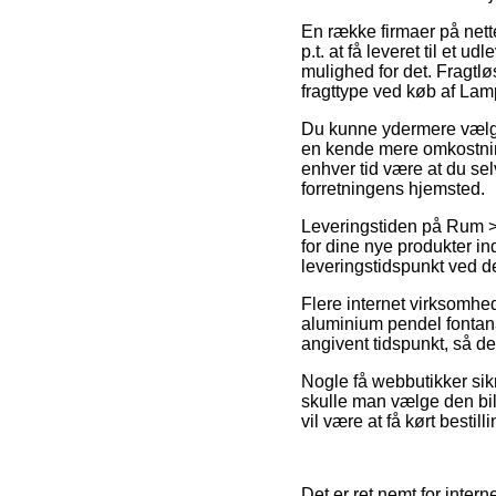
En række firmaer på nette
p.t. at få leveret til et 
mulighed for det. Fragtl
fragttype ved køb af Lam
Du kunne ydermere vælge a
en kende mere omkostnings
enhver tid være at du sel
forretningens hjemsted.
Leveringstiden på Rum > 
for dine nye produkter ind
leveringstidspunkt ved
Flere internet virksomhe
aluminium pendel fontana 
angivent tidspunkt, så de
Nogle få webbutikker sik
skulle man vælge den bill
vil være at få kørt bestill
Det er ret nemt for inter