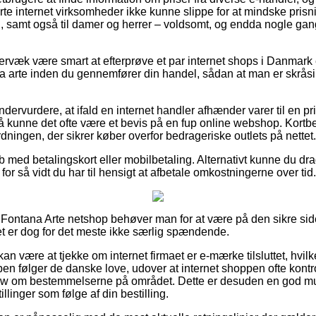
Arte internet virksomheder ikke kunne slippe for at mindske pris
rn, samt også til damer og herrer – voldsomt, og endda nogle ga
rvæk være smart at efterprøve et par internet shops i Danmark 
 arte inden du gennemfører din handel, sådan at man er skråsi
ndervurdere, at ifald en internet handler afhænder varer til en pr
 så kunne det ofte være et bevis på en fup online webshop. Kortbet
rdningen, der sikrer køber overfor bedrageriske outlets på nettet.
øb med betalingskort eller mobilbetaling. Alternativt kunne du dr
 for så vidt du har til hensigt at afbetale omkostningerne over tid.
en Fontana Arte netshop behøver man for at være på den sikre 
det er dog for det meste ikke særlig spændende.
 være at tjekke om internet firmaet er e-mærke tilsluttet, hvilk
n følger de danske love, udover at internet shoppen ofte kontrol
om bestemmelserne på området. Dette er desuden en god mulig
illinger som følge af din bestilling.