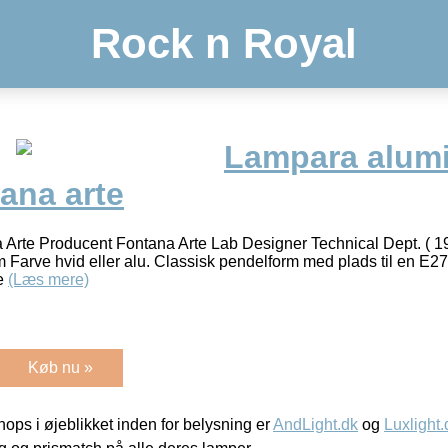
Rock n Royal
Lampara alum
ana arte
rte Producent Fontana Arte Lab Designer Technical Dept. ( 196
m Farve hvid eller alu. Classisk pendelform med plads til en E27 f
e
(Læs mere)
Køb nu »
ps i øjeblikket inden for belysning er
AndLight.dk
og
Luxlight.