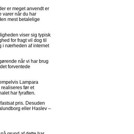
 der er meget anvendt er
ye varer når du har
den mest betalelige
ligheden viser sig typisk
d for fragt vil dog til
g i nærheden af internet
gørende når vi har brug
r det forventede
eksempelvis Lampara
realiseres før et
alet har fyraften.
 fastsat pris. Desuden
Kalundborg eller Haslev –
 på grund af dette har