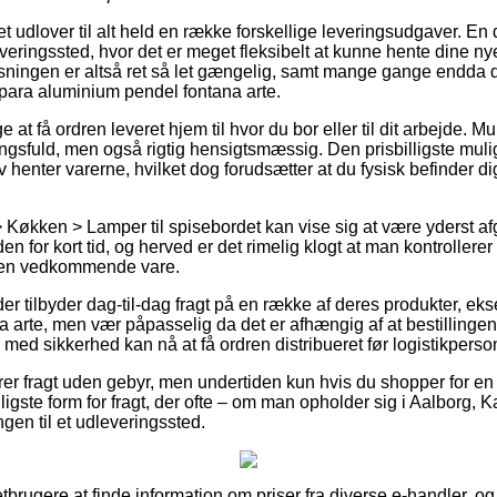
t udlover til alt held en række forskellige leveringsudgaver. En
udleveringssted, hvor det er meget fleksibelt at kunne hente dine n
øsningen er altså ret så let gængelig, samt mange gange endda 
para aluminium pendel fontana arte.
t få ordren leveret hjem til hvor du bor eller til dit arbejde. Mu
fuld, men også rigtig hensigtsmæssig. Den prisbilligste mulighe
v henter varerne, hvilket dog forudsætter at du fysisk befinder di
Køkken > Lamper til spisebordet kan vise sig at være yderst af
en for kort tid, og herved er det rimelig klogt at man kontrollere
 den vedkommende vare.
der tilbyder dag-til-dag fragt på en række af deres produkter, 
arte, men vær påpasselig da det er afhængig af at bestillingen 
 med sikkerhed kan nå at få ordren distribueret før logistikperson
rer fragt uden gebyr, men undertiden kun hvis du shopper for en
igste form for fragt, der ofte – om man opholder sig i Aalborg, 
ingen til et udleveringssted.
netbrugere at finde information om priser fra diverse e-handler, og