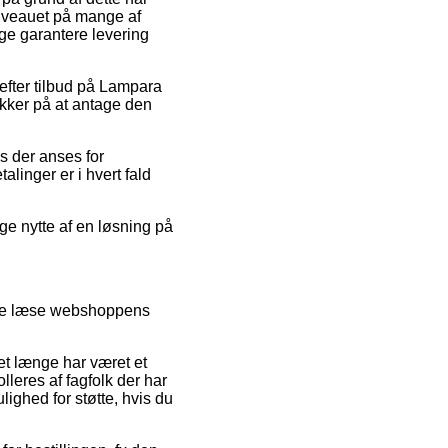
niveauet på mange af
nge garantere levering
efter tilbud på Lampara
kker på at antage den
is der anses for
alinger er i hvert fald
age nytte af en løsning på
side læse webshoppens
et længe har været et
leres af fagfolk der har
hed for støtte, hvis du