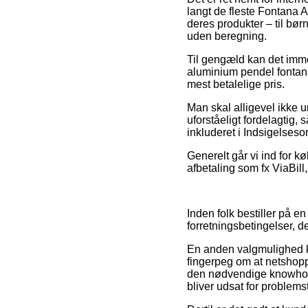
langt de fleste Fontana 
deres produkter – til bø
uden beregning.
Til gengæld kan det imme
aluminium pendel fontana
mest betalelige pris.
Man skal alligevel ikke u
uforståeligt fordelagtig,
inkluderet i Indsigelseso
Generelt går vi ind for k
afbetaling som fx ViaBill,
Inden folk bestiller på 
forretningsbetingelser, 
En anden valgmulighed kan
fingerpeg om at netshoppe
den nødvendige knowhow 
bliver udsat for problemst