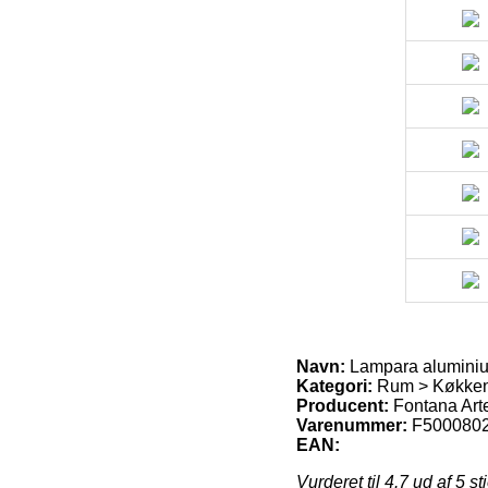
Navn:
Lampara aluminiu
Kategori:
Rum > Køkken 
Producent:
Fontana Art
Varenummer:
F500080
EAN:
Vurderet til
4.7
ud af 5 st