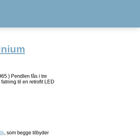
inium
5 ) Pendlen fås i tre
atning til en retrofit LED
dk
, som begge tilbyder