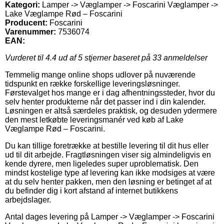
Kategori:
Lamper -> Væglamper -> Foscarini Væglamper ->
Lake Væglampe Rød – Foscarini
Producent:
Foscarini
Varenummer:
7536074
EAN:
Vurderet til
4.4
ud af 5 stjerner baseret på
33
anmeldelser
Temmelig mange online shops udlover på nuværende
tidspunkt en række forskellige leveringsløsninger.
Førstevalget hos mange er i dag afhentningssteder, hvor du
selv henter produkterne når det passer ind i din kalender.
Løsningen er altså særdeles praktisk, og desuden ydermere
den mest letkøbte leveringsmanér ved køb af Lake
Væglampe Rød – Foscarini.
Du kan tillige foretrække at bestille levering til dit hus eller
ud til dit arbejde. Fragtløsningen viser sig almindeligvis en
kende dyrere, men ligeledes super uproblematisk. Den
mindst kostelige type af levering kan ikke modsiges at være
at du selv henter pakken, men den løsning er betinget af at
du befinder dig i kort afstand af internet butikkens
arbejdslager.
Antal dages levering på Lamper -> Væglamper -> Foscarini