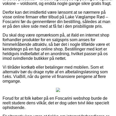
voksne – voldsomt, og endda nogle gange sikre gratis fragt.
Derfor kan det imidlertid være lønsomt at se nærmere på
visse online firmaer efter tilbud på Lake Væglampe Rød –
Foscarini før du gennemfører din bestilling, således at man
er på den sikre side med at få fat i den prisbilligste pris.
Du skal dog være opmærksom på, at ifald en internet shop
forhandler produkter for en salgspris som anses for
himmelråbende attraktiv, så bør det i nogle tilfælde være et
kendetegn på en fup online shop. Bestillinger med kort er
heldigvis indbefattet af en anordning, hvilket passer på os
imod svindlende butikker på nettet.
Vi tilråder kortkøb eller betalinger med mobilen. Som et
alternativ bør du drage nytte af en afbetalingsløsning som
f.eks. ViaBill, når du gerne vil finansiere pengene af flere
omgange.
Forud for at folk køber på en Foscarini webshop burde de
reelt studere dens vilkår, det er dog uden tvivl ikke specielt
ophidsende.