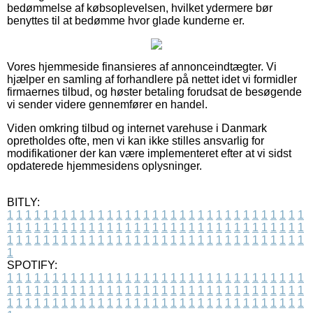
bedømmelse af købsoplevelsen, hvilket ydermere bør
benyttes til at bedømme hvor glade kunderne er.
Vores hjemmeside finansieres af annonceindtægter. Vi
hjælper en samling af forhandlere på nettet idet vi formidler
firmaernes tilbud, og høster betaling forudsat de besøgende
vi sender videre gennemfører en handel.
Viden omkring tilbud og internet varehuse i Danmark
opretholdes ofte, men vi kan ikke stilles ansvarlig for
modifikationer der kan være implementeret efter at vi sidst
opdaterede hjemmesidens oplysninger.
BITLY:
1
1
1
1
1
1
1
1
1
1
1
1
1
1
1
1
1
1
1
1
1
1
1
1
1
1
1
1
1
1
1
1
1
1
1
1
1
1
1
1
1
1
1
1
1
1
1
1
1
1
1
1
1
1
1
1
1
1
1
1
1
1
1
1
1
1
1
1
1
1
1
1
1
1
1
1
1
1
1
1
1
1
1
1
1
1
1
1
1
1
1
1
1
1
1
1
1
1
1
1
SPOTIFY:
1
1
1
1
1
1
1
1
1
1
1
1
1
1
1
1
1
1
1
1
1
1
1
1
1
1
1
1
1
1
1
1
1
1
1
1
1
1
1
1
1
1
1
1
1
1
1
1
1
1
1
1
1
1
1
1
1
1
1
1
1
1
1
1
1
1
1
1
1
1
1
1
1
1
1
1
1
1
1
1
1
1
1
1
1
1
1
1
1
1
1
1
1
1
1
1
1
1
1