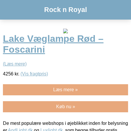
Rock n Royal
Lake Væglampe Rød –
Foscarini
(Læs mere)
4256
kr.
(Vis fragtpris)
Læs mere »
Køb nu »
De mest populære webshops i øjeblikket inden for belysning
er
AndLight.dk
og
Luxlight.dk
, som begge tilbyder gratis