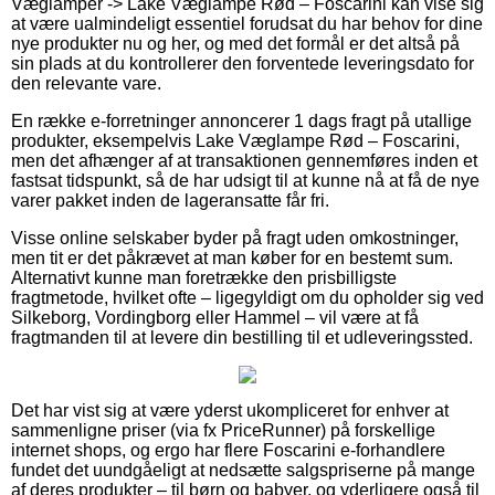
Væglamper -> Lake Væglampe Rød – Foscarini kan vise sig
at være ualmindeligt essentiel forudsat du har behov for dine
nye produkter nu og her, og med det formål er det altså på
sin plads at du kontrollerer den forventede leveringsdato for
den relevante vare.
En række e-forretninger annoncerer 1 dags fragt på utallige
produkter, eksempelvis Lake Væglampe Rød – Foscarini,
men det afhænger af at transaktionen gennemføres inden et
fastsat tidspunkt, så de har udsigt til at kunne nå at få de nye
varer pakket inden de lageransatte får fri.
Visse online selskaber byder på fragt uden omkostninger,
men tit er det påkrævet at man køber for en bestemt sum.
Alternativt kunne man foretrække den prisbilligste
fragtmetode, hvilket ofte – ligegyldigt om du opholder sig ved
Silkeborg, Vordingborg eller Hammel – vil være at få
fragtmanden til at levere din bestilling til et udleveringssted.
Det har vist sig at være yderst ukompliceret for enhver at
sammenligne priser (via fx PriceRunner) på forskellige
internet shops, og ergo har flere Foscarini e-forhandlere
fundet det uundgåeligt at nedsætte salgspriserne på mange
af deres produkter – til børn og babyer, og yderligere også til