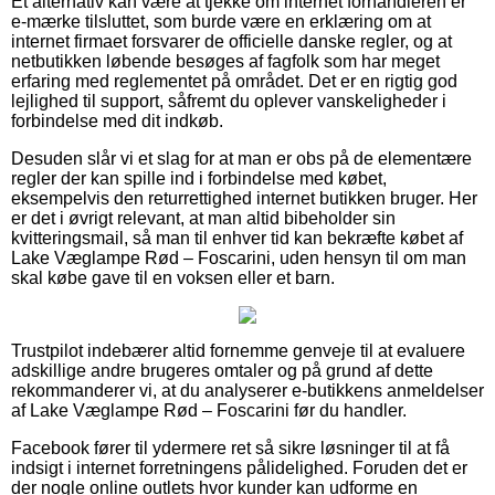
Et alternativ kan være at tjekke om internet forhandleren er
e-mærke tilsluttet, som burde være en erklæring om at
internet firmaet forsvarer de officielle danske regler, og at
netbutikken løbende besøges af fagfolk som har meget
erfaring med reglementet på området. Det er en rigtig god
lejlighed til support, såfremt du oplever vanskeligheder i
forbindelse med dit indkøb.
Desuden slår vi et slag for at man er obs på de elementære
regler der kan spille ind i forbindelse med købet,
eksempelvis den returrettighed internet butikken bruger. Her
er det i øvrigt relevant, at man altid bibeholder sin
kvitteringsmail, så man til enhver tid kan bekræfte købet af
Lake Væglampe Rød – Foscarini, uden hensyn til om man
skal købe gave til en voksen eller et barn.
Trustpilot indebærer altid fornemme genveje til at evaluere
adskillige andre brugeres omtaler og på grund af dette
rekommanderer vi, at du analyserer e-butikkens anmeldelser
af Lake Væglampe Rød – Foscarini før du handler.
Facebook fører til ydermere ret så sikre løsninger til at få
indsigt i internet forretningens pålidelighed. Foruden det er
der nogle online outlets hvor kunder kan udforme en