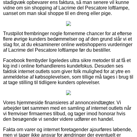
stadigvæk opbevarer ens faktura, så man senere vil kunne
vidne om sin shopping af Lacrime del Pescatore loftlampe,
uanset om man skal shoppe til en dreng eller pige.
Trustpilot frembringer nogle fornemme chancer for at efterse
flere øvrige kunders bedømmelser og af den grund slår vi et
slag for, at du eksaminerer online webshoppens vurderinger
af Lacrime del Pescatore loftlampe før du bestiller.
Facebook frembyder ligeledes ultra sikre metoder til at få et
kig ind i online forhandlerens kundefokus. Desuden ses
faktisk internet outlets som giver folk mulighed for at ytre en
anmeldelse af købsoplevelsen, som tillige må tages i brug til
at tage stilling til tidligere kunders oplevelser.
Vores hjemmeside finansieres af annonceindtægter. Vi
arbejder tæt sammen med en samling af internet outlets når
vi fremviser firmaernes tilbud, og tager imod honorar hvis
den besøgende vi sender videre udfører en handel.
Fakta om varer og internet foretagender ajourføres løbende,
men vi tager ikke ansvar for ændringer der eventuelt er