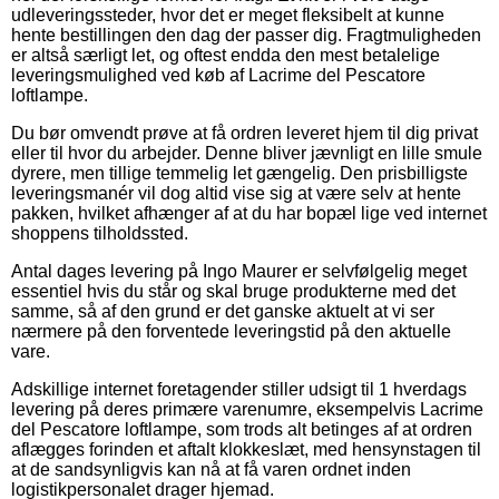
udleveringssteder, hvor det er meget fleksibelt at kunne
hente bestillingen den dag der passer dig. Fragtmuligheden
er altså særligt let, og oftest endda den mest betalelige
leveringsmulighed ved køb af Lacrime del Pescatore
loftlampe.
Du bør omvendt prøve at få ordren leveret hjem til dig privat
eller til hvor du arbejder. Denne bliver jævnligt en lille smule
dyrere, men tillige temmelig let gængelig. Den prisbilligste
leveringsmanér vil dog altid vise sig at være selv at hente
pakken, hvilket afhænger af at du har bopæl lige ved internet
shoppens tilholdssted.
Antal dages levering på Ingo Maurer er selvfølgelig meget
essentiel hvis du står og skal bruge produkterne med det
samme, så af den grund er det ganske aktuelt at vi ser
nærmere på den forventede leveringstid på den aktuelle
vare.
Adskillige internet foretagender stiller udsigt til 1 hverdags
levering på deres primære varenumre, eksempelvis Lacrime
del Pescatore loftlampe, som trods alt betinges af at ordren
aflægges forinden et aftalt klokkeslæt, med hensynstagen til
at de sandsynligvis kan nå at få varen ordnet inden
logistikpersonalet drager hjemad.