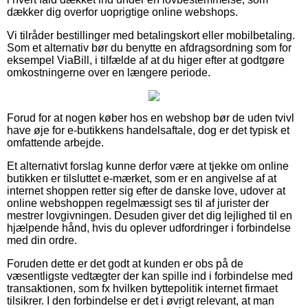
dækker dig overfor uoprigtige online webshops.
Vi tilråder bestillinger med betalingskort eller mobilbetaling.
Som et alternativ bør du benytte en afdragsordning som for
eksempel ViaBill, i tilfælde af at du higer efter at godtgøre
omkostningerne over en længere periode.
Forud for at nogen køber hos en webshop bør de uden tvivl
have øje for e-butikkens handelsaftale, dog er det typisk et
omfattende arbejde.
Et alternativt forslag kunne derfor være at tjekke om online
butikken er tilsluttet e-mærket, som er en angivelse af at
internet shoppen retter sig efter de danske love, udover at
online webshoppen regelmæssigt ses til af jurister der
mestrer lovgivningen. Desuden giver det dig lejlighed til en
hjælpende hånd, hvis du oplever udfordringer i forbindelse
med din ordre.
Foruden dette er det godt at kunden er obs på de
væsentligste vedtægter der kan spille ind i forbindelse med
transaktionen, som fx hvilken byttepolitik internet firmaet
tilsikrer. I den forbindelse er det i øvrigt relevant, at man