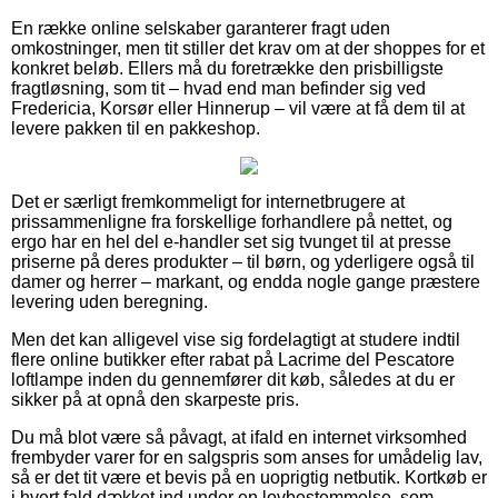
En række online selskaber garanterer fragt uden
omkostninger, men tit stiller det krav om at der shoppes for et
konkret beløb. Ellers må du foretrække den prisbilligste
fragtløsning, som tit – hvad end man befinder sig ved
Fredericia, Korsør eller Hinnerup – vil være at få dem til at
levere pakken til en pakkeshop.
Det er særligt fremkommeligt for internetbrugere at
prissammenligne fra forskellige forhandlere på nettet, og
ergo har en hel del e-handler set sig tvunget til at presse
priserne på deres produkter – til børn, og yderligere også til
damer og herrer – markant, og endda nogle gange præstere
levering uden beregning.
Men det kan alligevel vise sig fordelagtigt at studere indtil
flere online butikker efter rabat på Lacrime del Pescatore
loftlampe inden du gennemfører dit køb, således at du er
sikker på at opnå den skarpeste pris.
Du må blot være så påvagt, at ifald en internet virksomhed
frembyder varer for en salgspris som anses for umådelig lav,
så er det tit være et bevis på en uoprigtig netbutik. Kortkøb er
i hvert fald dækket ind under en lovbestemmelse, som