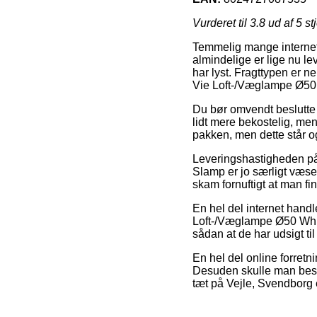
Vurderet til
3.8
ud af 5 st
Temmelig mange internet 
almindelige er lige nu le
har lyst. Fragttypen er n
Vie Loft-/Væglampe Ø50
Du bør omvendt beslutte di
lidt mere bekostelig, men
pakken, men dette står og
Leveringshastigheden på
Slamp er jo særligt væsen
skam fornuftigt at man f
En hel del internet hand
Loft-/Væglampe Ø50 White 
sådan at de har udsigt ti
En hel del online forretn
Desuden skulle man beslu
tæt på Vejle, Svendborg el