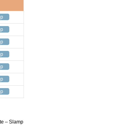
op
op
op
op
op
op
op
te – Slamp