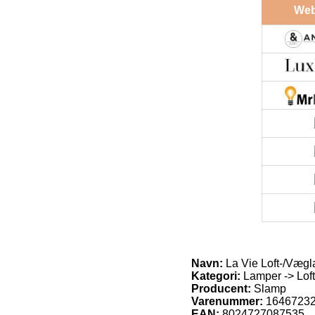
We
Navn:
La Vie Loft-/Væg
Kategori:
Lamper -> Lof
Producent:
Slamp
Varenummer:
1646723
EAN:
8024727087535