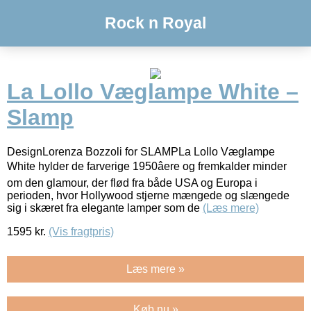
Rock n Royal
La Lollo Væglampe White –
Slamp
DesignLorenza Bozzoli for SLAMPLa Lollo Væglampe
White hylder de farverige 1950âere og fremkalder minder
om den glamour, der flød fra både USA og Europa i
perioden, hvor Hollywood stjerne mængede og slængede
sig i skæret fra elegante lamper som de
(Læs mere)
1595
kr.
(Vis fragtpris)
Læs mere »
Køb nu »