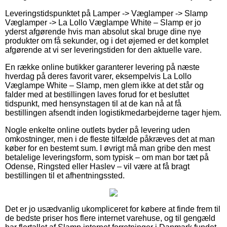
Leveringstidspunktet på Lamper -> Væglamper -> Slamp
Væglamper -> La Lollo Væglampe White – Slamp er jo
yderst afgørende hvis man absolut skal bruge dine nye
produkter om få sekunder, og i det øjemed er det komplet
afgørende at vi ser leveringstiden for den aktuelle vare.
En række online butikker garanterer levering på næste
hverdag på deres favorit varer, eksempelvis La Lollo
Væglampe White – Slamp, men glem ikke at det står og
falder med at bestillingen laves forud for et besluttet
tidspunkt, med hensynstagen til at de kan nå at få
bestillingen afsendt inden logistikmedarbejderne tager hjem.
Nogle enkelte online outlets byder på levering uden
omkostninger, men i de fleste tilfælde påkræves det at man
køber for en bestemt sum. I øvrigt må man gribe den mest
betalelige leveringsform, som typisk – om man bor tæt på
Odense, Ringsted eller Haslev – vil være at få bragt
bestillingen til et afhentningssted.
Det er jo usædvanlig ukompliceret for købere at finde frem til
de bedste priser hos flere internet varehuse, og til gengæld