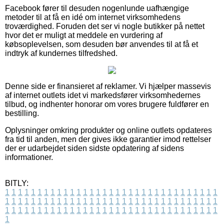
Facebook fører til desuden nogenlunde uafhængige
metoder til at få en idé om internet virksomhedens
troværdighed. Foruden det ser vi nogle butikker på nettet
hvor det er muligt at meddele en vurdering af
købsoplevelsen, som desuden bør anvendes til at få et
indtryk af kundernes tilfredshed.
Denne side er finansieret af reklamer. Vi hjælper massevis
af internet outlets idet vi markedsfører virksomhedernes
tilbud, og indhenter honorar om vores brugere fuldfører en
bestilling.
Oplysninger omkring produkter og online outlets opdateres
fra tid til anden, men der gives ikke garantier imod rettelser
der er udarbejdet siden sidste opdatering af sidens
informationer.
BITLY:
1
1
1
1
1
1
1
1
1
1
1
1
1
1
1
1
1
1
1
1
1
1
1
1
1
1
1
1
1
1
1
1
1
1
1
1
1
1
1
1
1
1
1
1
1
1
1
1
1
1
1
1
1
1
1
1
1
1
1
1
1
1
1
1
1
1
1
1
1
1
1
1
1
1
1
1
1
1
1
1
1
1
1
1
1
1
1
1
1
1
1
1
1
1
1
1
1
1
1
1