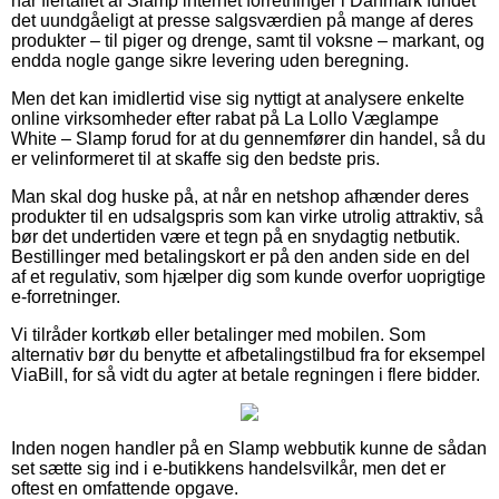
har flertallet af Slamp internet forretninger i Danmark fundet
det uundgåeligt at presse salgsværdien på mange af deres
produkter – til piger og drenge, samt til voksne – markant, og
endda nogle gange sikre levering uden beregning.
Men det kan imidlertid vise sig nyttigt at analysere enkelte
online virksomheder efter rabat på La Lollo Væglampe
White – Slamp forud for at du gennemfører din handel, så du
er velinformeret til at skaffe sig den bedste pris.
Man skal dog huske på, at når en netshop afhænder deres
produkter til en udsalgspris som kan virke utrolig attraktiv, så
bør det undertiden være et tegn på en snydagtig netbutik.
Bestillinger med betalingskort er på den anden side en del
af et regulativ, som hjælper dig som kunde overfor uoprigtige
e-forretninger.
Vi tilråder kortkøb eller betalinger med mobilen. Som
alternativ bør du benytte et afbetalingstilbud fra for eksempel
ViaBill, for så vidt du agter at betale regningen i flere bidder.
Inden nogen handler på en Slamp webbutik kunne de sådan
set sætte sig ind i e-butikkens handelsvilkår, men det er
oftest en omfattende opgave.