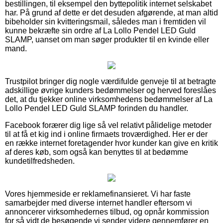
bestillingen, til eksempel den byttepolitik internet selskabet
har. På grund af dette er det desuden afgørende, at man altid
bibeholder sin kvitteringsmail, således man i fremtiden vil
kunne bekræfte sin ordre af La Lollo Pendel LED Guld
SLAMP, uanset om man søger produkter til en kvinde eller
mand.
Trustpilot bringer dig nogle værdifulde genveje til at betragte
adskillige øvrige kunders bedømmelser og herved foreslåes
det, at du tjekker online virksomhedens bedømmelser af La
Lollo Pendel LED Guld SLAMP forinden du handler.
Facebook forærer dig lige så vel relativt pålidelige metoder
til at få et kig ind i online firmaets troværdighed. Her er der
en række internet foretagender hvor kunder kan give en kritik
af deres køb, som også kan benyttes til at bedømme
kundetilfredsheden.
Vores hjemmeside er reklamefinansieret. Vi har faste
samarbejder med diverse internet handler eftersom vi
annoncerer virksomhedernes tilbud, og opnår kommission
for så vidt de besøgende vi sender videre gennemfører en