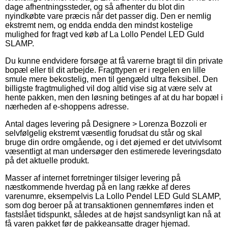
dage afhentningssteder, og så afhenter du blot din
nyindkøbte vare præcis når det passer dig. Den er nemlig
ekstremt nem, og endda endda den mindst kostelige
mulighed for fragt ved køb af La Lollo Pendel LED Guld
SLAMP.
Du kunne endvidere forsøge at få varerne bragt til din private
bopæl eller til dit arbejde. Fragttypen er i regelen en lille
smule mere bekostelig, men til gengæld ultra fleksibel. Den
billigste fragtmulighed vil dog altid vise sig at være selv at
hente pakken, men den løsning betinges af at du har bopæl i
nærheden af e-shoppens adresse.
Antal dages levering på Designere > Lorenza Bozzoli er
selvfølgelig ekstremt væsentlig forudsat du står og skal
bruge din ordre omgående, og i det øjemed er det utvivlsomt
væsentligt at man undersøger den estimerede leveringsdato
på det aktuelle produkt.
Masser af internet forretninger tilsiger levering på
næstkommende hverdag på en lang række af deres
varenumre, eksempelvis La Lollo Pendel LED Guld SLAMP,
som dog beroer på at transaktionen gennemføres inden et
fastslået tidspunkt, således at de højst sandsynligt kan nå at
få varen pakket før de pakkeansatte drager hjemad.