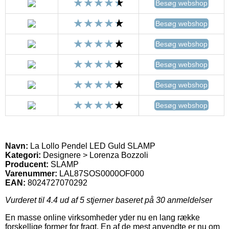
Besøg webshop
Besøg webshop
Besøg webshop
Besøg webshop
Besøg webshop
Besøg webshop
Navn:
La Lollo Pendel LED Guld SLAMP
Kategori:
Designere > Lorenza Bozzoli
Producent:
SLAMP
Varenummer:
LAL87SOS0000OF000
EAN:
8024727070292
Vurderet til
4.4
ud af 5 stjerner baseret på
30
anmeldelser
En masse online virksomheder yder nu en lang række
forskellige former for fragt. En af de mest anvendte er nu om