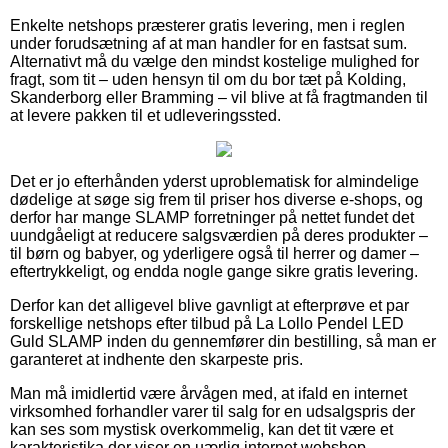
Enkelte netshops præsterer gratis levering, men i reglen
under forudsætning af at man handler for en fastsat sum.
Alternativt må du vælge den mindst kostelige mulighed for
fragt, som tit – uden hensyn til om du bor tæt på Kolding,
Skanderborg eller Bramming – vil blive at få fragtmanden til
at levere pakken til et udleveringssted.
Det er jo efterhånden yderst uproblematisk for almindelige
dødelige at søge sig frem til priser hos diverse e-shops, og
derfor har mange SLAMP forretninger på nettet fundet det
uundgåeligt at reducere salgsværdien på deres produkter –
til børn og babyer, og yderligere også til herrer og damer –
eftertrykkeligt, og endda nogle gange sikre gratis levering.
Derfor kan det alligevel blive gavnligt at efterprøve et par
forskellige netshops efter tilbud på La Lollo Pendel LED
Guld SLAMP inden du gennemfører din bestilling, så man er
garanteret at indhente den skarpeste pris.
Man må imidlertid være årvågen med, at ifald en internet
virksomhed forhandler varer til salg for en udsalgspris der
kan ses som mystisk overkommelig, kan det tit være et
karakteristika der viser en uærlig internet webshop.