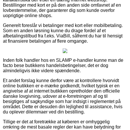
Bestillinger med kort er på den anden side omfavnet af en
lovbestemmelse, der garanterer dig som kunde overfor
uoprigtige online shops.
Generelt foreslår vi betalinger med kort eller mobilbetaling.
Som en anden løsning kunne du drage fordel af et
afbetalingstilbud fra f.eks. ViaBill, såfremt du har til hensigt
at finansiere betalingen af flere omgange.
Inden folk handler hos en SLAMP e-handler kunne man de
facto bese butikkens handelsbetingelser, det er dog
almindeligvis ikke videre spændende.
Et andet forslag kunne derfor være at kontrollere hvorvidt
online butikken er e-mærke godkendt, hvilket typisk er en
angivelse af at internet butikken opretholder den officielle
danske lovgivning, udover at e-forretningen af og til
besigtiges af sagkyndige som har indsigt i reglementet på
området. Dette er desuden din lejlighed til assistance, hvis
du oplever dilemmaer ved din bestilling.
Tillige er det at foretrække at køberen er omhyggelig
omkring de mest basale regler der kan have betydning for