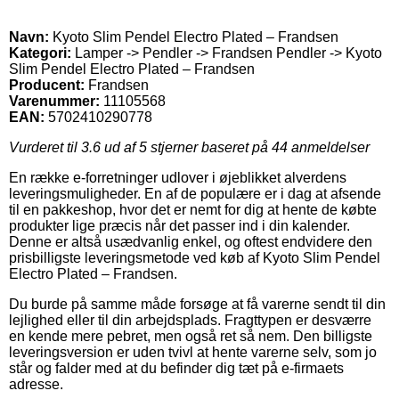
Navn:
Kyoto Slim Pendel Electro Plated – Frandsen
Kategori:
Lamper -> Pendler -> Frandsen Pendler -> Kyoto
Slim Pendel Electro Plated – Frandsen
Producent:
Frandsen
Varenummer:
11105568
EAN:
5702410290778
Vurderet til
3.6
ud af 5 stjerner baseret på
44
anmeldelser
En række e-forretninger udlover i øjeblikket alverdens
leveringsmuligheder. En af de populære er i dag at afsende
til en pakkeshop, hvor det er nemt for dig at hente de købte
produkter lige præcis når det passer ind i din kalender.
Denne er altså usædvanlig enkel, og oftest endvidere den
prisbilligste leveringsmetode ved køb af Kyoto Slim Pendel
Electro Plated – Frandsen.
Du burde på samme måde forsøge at få varerne sendt til din
lejlighed eller til din arbejdsplads. Fragttypen er desværre
en kende mere pebret, men også ret så nem. Den billigste
leveringsversion er uden tvivl at hente varerne selv, som jo
står og falder med at du befinder dig tæt på e-firmaets
adresse.