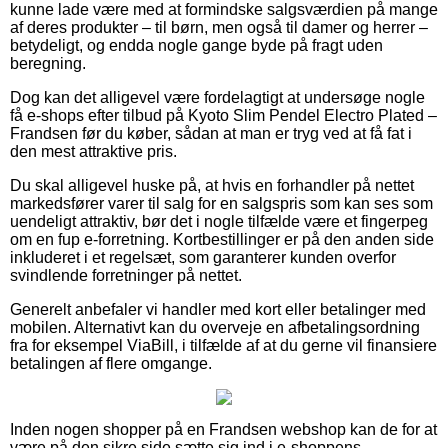
kunne lade være med at formindske salgsværdien på mange
af deres produkter – til børn, men også til damer og herrer –
betydeligt, og endda nogle gange byde på fragt uden
beregning.
Dog kan det alligevel være fordelagtigt at undersøge nogle
få e-shops efter tilbud på Kyoto Slim Pendel Electro Plated –
Frandsen før du køber, sådan at man er tryg ved at få fat i
den mest attraktive pris.
Du skal alligevel huske på, at hvis en forhandler på nettet
markedsfører varer til salg for en salgspris som kan ses som
uendeligt attraktiv, bør det i nogle tilfælde være et fingerpeg
om en fup e-forretning. Kortbestillinger er på den anden side
inkluderet i et regelsæt, som garanterer kunden overfor
svindlende forretninger på nettet.
Generelt anbefaler vi handler med kort eller betalinger med
mobilen. Alternativt kan du overveje en afbetalingsordning
fra for eksempel ViaBill, i tilfælde af at du gerne vil finansiere
betalingen af flere omgange.
Inden nogen shopper på en Frandsen webshop kan de for at
være på den sikre side sætte sig ind i e-shoppens