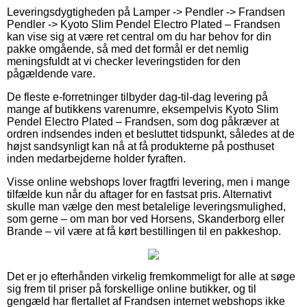
Leveringsdygtigheden på Lamper -> Pendler -> Frandsen
Pendler -> Kyoto Slim Pendel Electro Plated – Frandsen
kan vise sig at være ret central om du har behov for din
pakke omgående, så med det formål er det nemlig
meningsfuldt at vi checker leveringstiden for den
pågældende vare.
De fleste e-forretninger tilbyder dag-til-dag levering på
mange af butikkens varenumre, eksempelvis Kyoto Slim
Pendel Electro Plated – Frandsen, som dog påkræver at
ordren indsendes inden et besluttet tidspunkt, således at de
højst sandsynligt kan nå at få produkterne på posthuset
inden medarbejderne holder fyraften.
Visse online webshops lover fragtfri levering, men i mange
tilfælde kun når du aftager for en fastsat pris. Alternativt
skulle man vælge den mest betalelige leveringsmulighed,
som gerne – om man bor ved Horsens, Skanderborg eller
Brande – vil være at få kørt bestillingen til en pakkeshop.
Det er jo efterhånden virkelig fremkommeligt for alle at søge
sig frem til priser på forskellige online butikker, og til
gengæld har flertallet af Frandsen internet webshops ikke