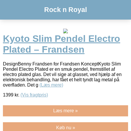
Rock n Royal
Kyoto Slim Pendel Electro
Plated – Frandsen
DesignBenny Frandsen for Frandsen KonceptKyoto Slim
Pendel Electro Plated er en smuk pendel, fremstillet af
electro plated glas. Det vil sige at glasset, ved hjælp af en
elektronisk behandling, har fået et helt tyndt lag metal på
overfladen. Det g
(Læs mere)
1399
kr.
(Vis fragtpris)
Læs mere »
Køb nu »