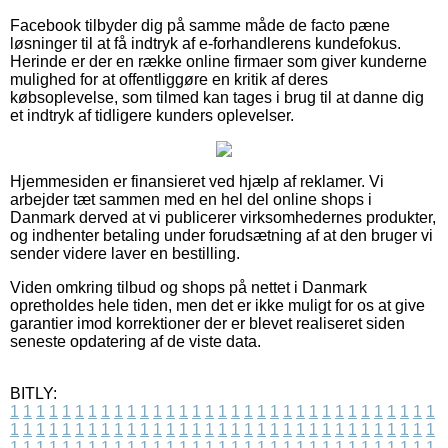
Facebook tilbyder dig på samme måde de facto pæne
løsninger til at få indtryk af e-forhandlerens kundefokus.
Herinde er der en række online firmaer som giver kunderne
mulighed for at offentliggøre en kritik af deres
købsoplevelse, som tilmed kan tages i brug til at danne dig
et indtryk af tidligere kunders oplevelser.
Hjemmesiden er finansieret ved hjælp af reklamer. Vi
arbejder tæt sammen med en hel del online shops i
Danmark derved at vi publicerer virksomhedernes produkter,
og indhenter betaling under forudsætning af at den bruger vi
sender videre laver en bestilling.
Viden omkring tilbud og shops på nettet i Danmark
opretholdes hele tiden, men det er ikke muligt for os at give
garantier imod korrektioner der er blevet realiseret siden
seneste opdatering af de viste data.
BITLY:
1
1
1
1
1
1
1
1
1
1
1
1
1
1
1
1
1
1
1
1
1
1
1
1
1
1
1
1
1
1
1
1
1
1
1
1
1
1
1
1
1
1
1
1
1
1
1
1
1
1
1
1
1
1
1
1
1
1
1
1
1
1
1
1
1
1
1
1
1
1
1
1
1
1
1
1
1
1
1
1
1
1
1
1
1
1
1
1
1
1
1
1
1
1
1
1
1
1
1