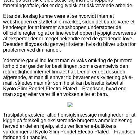
forretningsaftale, det er dog typisk et tidskrævende arbejde.
Et andet forslag kunne være at se hvorvidt internet
webshoppen er støttet af e-mærket, siden det burde være et
kendetegn for at internet webshoppen understøtter de
officielle regler, og at online webshoppen hyppigt overværes
af eksperter der er meget bekendte med de gældende love.
Desuden tilbydes du genvej til støtte, hvis du bliver udsat for
problemer ved din handel.
Ydermere går vi ind for at man er vaks omkring de primære
forhold der gælder for bestillingen, som eksempelvis den
returrettighed internet firmaet har. Derfor er det desuden
afgørende, at man til enhver tid bevarer ens kvittering på e-
mail, således man når som helst kan bekræfte købet af
Kyoto Slim Pendel Electro Plated – Frandsen, hvad end
man søger efter varer til en voksen eller et barn.
Trustpilot præsterer altid hensigtsmæssige muligheder for at
kigge på forskellige eksisterende brugeres anmeldelser og
herved er det en hjælp, at du verificerer e-butikkens
vurderinger af Kyoto Slim Pendel Electro Plated – Frandsen
forinden du handler.