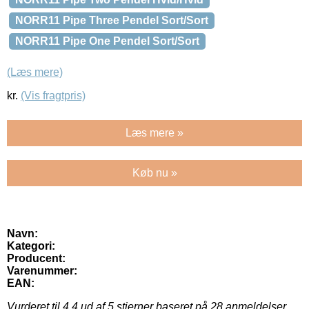
NORR11 Pipe Three Pendel Sort/Sort
NORR11 Pipe One Pendel Sort/Sort
(Læs mere)
kr.
(Vis fragtpris)
Læs mere »
Køb nu »
Navn:
Kategori:
Producent:
Varenummer:
EAN:
Vurderet til
4.4
ud af 5 stjerner baseret på
28
anmeldelser