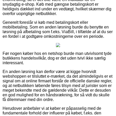
snydagtig e-shop. Køb med gængse betalingskort er
heldigvis dækket ind under en vedtægt, hvilket skærmer dig
overfor uoprigtige netbutikker.
Generelt foreslår vi køb med betalingskort eller
mobilbetaling. Som en anden løsning burde du benytte en
løsning på afbetaling som f.eks. ViaBill, i tilfælde af at du ser
en fordel i at godtgøre omkostningerne over en periode.
Før nogen køber hos en netshop burde man utvivlsomt tyde
butikkens handelsvilkår, dog er det uden tvivl ikke særlig
interessant.
En anden løsning kan derfor være at kigge hvorvidt
webshoppen er tilsluttet e-mærket, da det almindeligvis er et
signal om at online firmaet forstår de officielle danske regler,
og at netbutikken løbende føres tilsyn med af jurister som er
meget bekendte med de gældende vilkår. Dette er desuden
en god mulighed for en håndsrækning, for så vidt du skulle
få dilemmaer med din ordre.
Herudover anbefaler vi at køber er påpasselig med de
fundamentale forhold der influerer på købet, f.eks. den