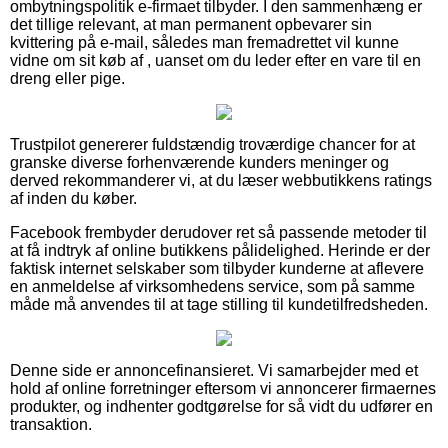
ombytningspolitik e-firmaet tilbyder. I den sammenhæng er
det tillige relevant, at man permanent opbevarer sin
kvittering på e-mail, således man fremadrettet vil kunne
vidne om sit køb af , uanset om du leder efter en vare til en
dreng eller pige.
Trustpilot genererer fuldstændig troværdige chancer for at
granske diverse forhenværende kunders meninger og
derved rekommanderer vi, at du læser webbutikkens ratings
af inden du køber.
Facebook frembyder derudover ret så passende metoder til
at få indtryk af online butikkens pålidelighed. Herinde er der
faktisk internet selskaber som tilbyder kunderne at aflevere
en anmeldelse af virksomhedens service, som på samme
måde må anvendes til at tage stilling til kundetilfredsheden.
Denne side er annoncefinansieret. Vi samarbejder med et
hold af online forretninger eftersom vi annoncerer firmaernes
produkter, og indhenter godtgørelse for så vidt du udfører en
transaktion.