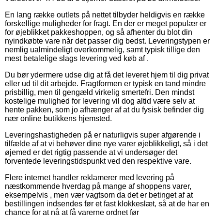
En lang række outlets på nettet tilbyder heldigvis en række
forskellige muligheder for fragt. En der er meget populær er
for øjeblikket pakkeshoppen, og så afhenter du blot din
nyindkøbte vare når det passer dig bedst. Leveringstypen er
nemlig ualmindeligt overkommelig, samt typisk tillige den
mest betalelige slags levering ved køb af .
Du bør ydermere udse dig at få det leveret hjem til dig privat
eller ud til dit arbejde. Fragtformen er typisk en tand mindre
prisbillig, men til gengæld virkelig smertefri. Den mindst
kostelige mulighed for levering vil dog altid være selv at
hente pakken, som jo afhænger af at du fysisk befinder dig
nær online butikkens hjemsted.
Leveringshastigheden på er naturligvis super afgørende i
tilfælde af at vi behøver dine nye varer øjeblikkeligt, så i det
øjemed er det rigtig passende at vi undersøger det
forventede leveringstidspunkt ved den respektive vare.
Flere internet handler reklamerer med levering på
næstkommende hverdag på mange af shoppens varer,
eksempelvis , men vær vagtsom da det er betinget af at
bestillingen indsendes før et fast klokkeslæt, så at de har en
chance for at nå at få varerne ordnet før