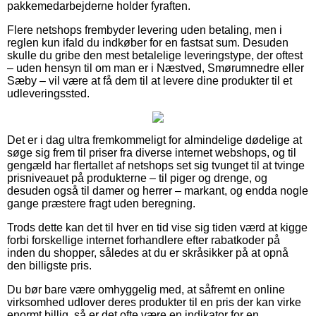
pakkemedarbejderne holder fyraften.
Flere netshops frembyder levering uden betaling, men i
reglen kun ifald du indkøber for en fastsat sum. Desuden
skulle du gribe den mest betalelige leveringstype, der oftest
– uden hensyn til om man er i Næstved, Smørumnedre eller
Sæby – vil være at få dem til at levere dine produkter til et
udleveringssted.
Det er i dag ultra fremkommeligt for almindelige dødelige at
søge sig frem til priser fra diverse internet webshops, og til
gengæld har flertallet af netshops set sig tvunget til at tvinge
prisniveauet på produkterne – til piger og drenge, og
desuden også til damer og herrer – markant, og endda nogle
gange præstere fragt uden beregning.
Trods dette kan det til hver en tid vise sig tiden værd at kigge
forbi forskellige internet forhandlere efter rabatkoder på
inden du shopper, således at du er skråsikker på at opnå
den billigste pris.
Du bør bare være omhyggelig med, at såfremt en online
virksomhed udlover deres produkter til en pris der kan virke
enormt billig, så er det ofte være en indikator for en