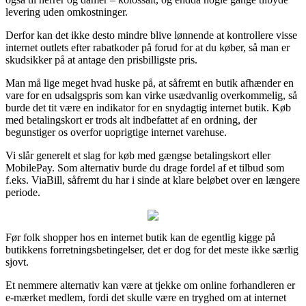
levering uden omkostninger.
Derfor kan det ikke desto mindre blive lønnende at kontrollere visse
internet outlets efter rabatkoder på forud for at du køber, så man er
skudsikker på at antage den prisbilligste pris.
Man må lige meget hvad huske på, at såfremt en butik afhænder en
vare for en udsalgspris som kan virke usædvanlig overkommelig, så
burde det tit være en indikator for en snydagtig internet butik. Køb
med betalingskort er trods alt indbefattet af en ordning, der
begunstiger os overfor uoprigtige internet varehuse.
Vi slår generelt et slag for køb med gængse betalingskort eller
MobilePay. Som alternativ burde du drage fordel af et tilbud som
f.eks. ViaBill, såfremt du har i sinde at klare beløbet over en længere
periode.
Før folk shopper hos en internet butik kan de egentlig kigge på
butikkens forretningsbetingelser, det er dog for det meste ikke særlig
sjovt.
Et nemmere alternativ kan være at tjekke om online forhandleren er
e-mærket medlem, fordi det skulle være en tryghed om at internet