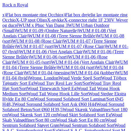
Rock n Royal
x)Flat box montage ring Occhio
x)Flat box drejelig lav montage ring
Occhio
X-UP spot Oligo
X-stykke
X-connector right 1F 230V Wever
og ducré
WUM x Phuc Van Dang 3
WUM Urban Outdoor
(Small)
WUM # 01-09 (Ombre Naturelle)
WUM # 01-08 (Vert
Anglais Clair)
WUM # 01-08 (Terre Sienne Brûlée)
WUM # 01-08
(sort)
WUM # 01-08 (Rose Clair)
WUM # 01-07 (Terre Sienne
Brûlée)
WUM # 01-07 (sort)
WUM # 01-07 (Rose Clair)
WUM # 01-
07 (hvid)
WUM # 01-06 (Vert Anglais Clair)
WUM # 01-06 (Terre
Sienne Brûlée)
WUM # 01-06 (sort)
WUM # 01-06 (Rose
Clair)
WUM # 01-05 (sort)
WUM # 01-04 (Vert Anglais Clair)
WUM
# 01-04 (Terre Sienne Brûlèe)
WUM # 01-04 (sort)
WUM # 01-04
(Rose Clair)
WUM # 01-04 (messing)
WUM # 01-04 (kobber)
WUM
# 01-04 (hvid)
Wrong. London
Woud Verde Spejl Sort
Woud Töjbox
Tøjstativ Sort Eg
Woud Tray Reol Lav Sort/Sort
Woud Tray Reol
Høj Sort/Sort
Woud Timewatch Spejl Eg
Woud Tail Wong Hook
Medium Sort
Woud Tail Wong Hook Lille Sort
Woud Stedge Ekstra
Hylde Eg 80 Cm
Woud Soround Sofabord Sort Laminat/Sort Ø45
H48,3
Woud Soround Sofabord Sort Ask Ø60 H44
Woud Soround
Sofabord Beton/Sort Ø60 H39,5
Woud Skænk Valnødfiner/Sort 180
cm
Woud Skænk Sort 120 cm
Woud Skirt Sofabord Sort Eg
Woud
Skab Valnødfiner/Sort 80 cm
Woud Skab Sort Eg 80 cm
Woud
Sentrum Sofabord Støvet Grøn
Woud Sentrum Sofabord Sort
Woud
S.A.C. Spisebordsstol Sort/Eg
Woud S.A.C. Spisebordsstol Sort M.