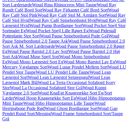
Sort Lædersæde
Woud Rina Rhinoceros Mini Taupe
Woud Ray
Rundt Café Bord Sort
Woud Ray Firkantet Café Bord Sort
Woud
Ray Café Stol Pink
Woud Ray Café Stol M. Armlæn Sort
Woud Ray
Café Stol Hvid
Woud Ray Café Spisebordsstol Hvid
Woud Ray Café
Lænestol Hvid
Woud Pump Bordlampe Sort
Woud Pocket Spejl Stor
Sortmalet Eg
Woud Pocket Spejl Lille Røget Eg
Woud Pidestall
Potteplante Stor Sort
Woud Pause Spisebordsstol Pude Grå
Woud
Pause Spisebordsstol 2.0 Taupe Ask
Woud Pause Spisebordsstol 2.0
Sort Ask M. Sort Lædersæde
Woud Pause Spisebordsstol 2.0 Røget
Eg
Woud Pause Barstol 2.0 Lav Sort
Woud Pause Barstol 2.0 Høj
Sort Ask
Woud Muse Spejl Sort
Woud Mono Spisebordsstol
Eg
Woud Mono Lænestol Sort Eg
Woud Mono Barstol Lav Eg
Woud
Mercury Væglampe Sort
Woud Lunar Pendel Mellem Sort
Woud LU
Pendel Stor Taupe
Woud LU Pendel Lille Taupe
Woud Lean
Lænestol Sort
Woud Lean Lænestol Sennepsgul
Woud Lean
Lænestol Mørk Blå
Woud La Terra Occasional Sofabord Ivory
Stor
Woud La Occasional Sofabord Stor Grå
Woud Kuppi
Væglampe 2.0 Sort
Woud KnaEgt Knagerække Sort Eg/Sort
Læder
Woud Hoop Knagerække Sort Eg
Woud Hibo Hippopotamus
Mini Taupe
Woud Hibo Hippopotamus Lille Taupe
Woud
Herringbone Pude Rød
Woud Ghost Bordlampe Sort
Woud Gap
Pendel Rund Sort/Messing
Woud Frame Spisebordsstol Sort/Taupe
Grå