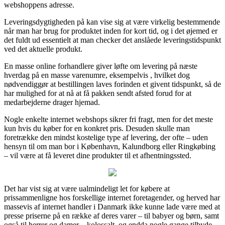
webshoppens adresse.
Leveringsdygtigheden på kan vise sig at være virkelig bestemmende
når man har brug for produktet inden for kort tid, og i det øjemed er
det fuldt ud essentielt at man checker det anslåede leveringstidspunkt
ved det aktuelle produkt.
En masse online forhandlere giver løfte om levering på næste
hverdag på en masse varenumre, eksempelvis , hvilket dog
nødvendiggør at bestillingen laves forinden et givent tidspunkt, så de
har mulighed for at nå at få pakken sendt afsted forud for at
medarbejderne drager hjemad.
Nogle enkelte internet webshops sikrer fri fragt, men for det meste
kun hvis du køber for en konkret pris. Desuden skulle man
foretrække den mindst kostelige type af levering, der ofte – uden
hensyn til om man bor i København, Kalundborg eller Ringkøbing
– vil være at få leveret dine produkter til et afhentningssted.
Det har vist sig at være ualmindeligt let for købere at
prissammenligne hos forskellige internet foretagender, og herved har
massevis af internet handler i Danmark ikke kunne lade være med at
presse priserne på en række af deres varer – til babyer og børn, samt
også til herrer og damer – kolossalt, og endda nogle gange tilbyde