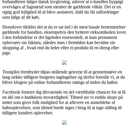
forhandleren følger dansk lovgivning, udover at e-handlen hyppigt
overvåges af fagmænd som mestrer de gældende vilkår. Det er en
rigtig god lejlighed til at blive assisteret, ifald du får udfordringer
som følge af dit køb.
Herudover tilrådes det at du er sat ind i de mest basale bestemmelser
gældende for handlen, eksempelvis den bytteret virksomheden lover.
I den forbindelse er det ligeledes essesentielt, at man permanent
opbevarer sin faktura, således man i fremtiden kan bevidne sin
shopping af , hvad end du leder efter et produkt til en dreng eller
pige.
Trustpilot frembyder tilpas strålende genveje til at gennemstøve en
lang række tidligere brugeres iagttagelser og derfor foreslår vi, at du
bliver klogere på online forhandlerens ratings af inden du køber.
Facebook forærer dig tilsvarende en del værdifulde chancer for at få
en idé om e-butikkens troværdighed. Tilmed ser vi endda shops på
nettet som giver folk mulighed for at aflevere en anmeldelse af
købsoplevelsen, som tilmed burde tages i brug til at tage stilling til
tidligere kunders oplevelser.