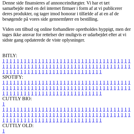
Denne side finansieres af annonceindtægter. Vi har et tæt
samarbejde med en del internet firmaer i form af at vi publicerer
deres produkter, og tager imod honorar i tilfælde af at en af de
besøgende på vores side gennemfører en bestilling.
Viden om tilbud og online forhandlere opretholdes hyppigt, men der
tages ikke ansvar for rettelser der muligvis er udarbejdet efter at vi
sidste gang opdaterede de viste oplysninger.
BITLY:
1
1
1
1
1
1
1
1
1
1
1
1
1
1
1
1
1
1
1
1
1
1
1
1
1
1
1
1
1
1
1
1
1
1
1
1
1
1
1
1
1
1
1
1
1
1
1
1
1
1
1
1
1
1
1
1
1
1
1
1
1
1
1
1
1
1
1
1
1
1
1
1
1
1
1
1
1
1
1
1
1
1
1
1
1
1
1
1
1
1
1
1
1
1
1
1
1
1
1
1
SPOTIFY:
1
1
1
1
1
1
1
1
1
1
1
1
1
1
1
1
1
1
1
1
1
1
1
1
1
1
1
1
1
1
1
1
1
1
1
1
1
1
1
1
1
1
1
1
1
1
1
1
1
1
1
1
1
1
1
1
1
1
1
1
1
1
1
1
1
1
1
1
1
1
1
1
1
1
1
1
1
1
1
1
1
1
1
1
1
1
1
1
1
1
1
1
1
1
1
1
1
1
1
1
CUTTLY BIO:
1
1
1
1
1
1
1
1
1
1
1
1
1
1
1
1
1
1
1
1
1
1
1
1
1
1
1
1
1
1
1
1
1
1
1
1
1
1
1
1
1
1
1
1
1
1
1
1
1
1
1
1
1
1
1
1
1
1
1
1
1
1
1
1
1
1
1
1
1
1
1
1
1
1
1
1
1
1
1
1
1
1
1
1
1
1
1
1
1
1
1
1
1
1
1
1
1
1
1
1
1
CUTTLY OLD:
1