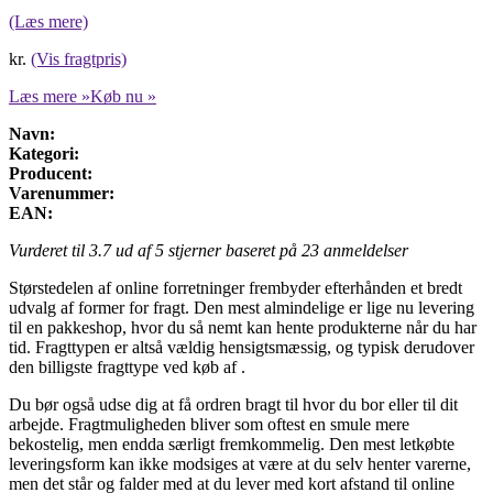
(Læs mere)
kr.
(Vis fragtpris)
Læs mere »
Køb nu »
Navn:
Kategori:
Producent:
Varenummer:
EAN:
Vurderet til
3.7
ud af 5 stjerner baseret på
23
anmeldelser
Størstedelen af online forretninger frembyder efterhånden et bredt
udvalg af former for fragt. Den mest almindelige er lige nu levering
til en pakkeshop, hvor du så nemt kan hente produkterne når du har
tid. Fragttypen er altså vældig hensigtsmæssig, og typisk derudover
den billigste fragttype ved køb af .
Du bør også udse dig at få ordren bragt til hvor du bor eller til dit
arbejde. Fragtmuligheden bliver som oftest en smule mere
bekostelig, men endda særligt fremkommelig. Den mest letkøbte
leveringsform kan ikke modsiges at være at du selv henter varerne,
men det står og falder med at du lever med kort afstand til online