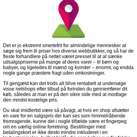
Det er jo ekstremt smertefrit for almindelige mennesker at
søge sig frem til priser hos diverse webbutikker, og så har de
fleste forhandlere på nettet været presset til at at sænke
udsalgspriserne på mange af deres varer – til børn og
babyer, og ligeledes til mænd og kvinder – enormt, og endda
nogle gange præstere fragt uden omkostninger.
Til gengæld kan det trods alt blive rentabelt at undersøge
visse netshops efter tilbud på forinden du gennemfører dit
køb, således at man er på den sikre side med at modtage
den mindst kostelige pris.
Du skal imidlertid være så påvagt, at hvis en shop afsætter
en vare for en salgspris der kan ses som himmelråbende
fremragende, kunne det i nogle tilfælde være et fingerpeg
om en uærlig online forretning. Bestillinger med
betalingskort er ikke desto mindre inkluderet i en