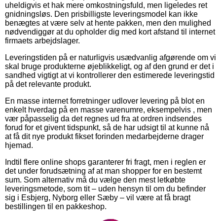
uheldigvis et hak mere omkostningsfuld, men ligeledes ret
gnidningsløs. Den prisbilligste leveringsmodel kan ikke
benægtes at være selv at hente pakken, men den mulighed
nødvendiggør at du opholder dig med kort afstand til internet
firmaets arbejdslager.
Leveringstiden på er naturligvis usædvanlig afgørende om vi
skal bruge produkterne øjeblikkeligt, og af den grund er det i
sandhed vigtigt at vi kontrollerer den estimerede leveringstid
på det relevante produkt.
En masse internet forretninger udlover levering på blot en
enkelt hverdag på en masse varenumre, eksempelvis , men
vær påpasselig da det regnes ud fra at ordren indsendes
forud for et givent tidspunkt, så de har udsigt til at kunne nå
at få dit nye produkt fikset forinden medarbejderne drager
hjemad.
Indtil flere online shops garanterer fri fragt, men i reglen er
det under forudsætning af at man shopper for en bestemt
sum. Som alternativ må du vælge den mest letkøbte
leveringsmetode, som tit – uden hensyn til om du befinder
sig i Esbjerg, Nyborg eller Sæby – vil være at få bragt
bestillingen til en pakkeshop.