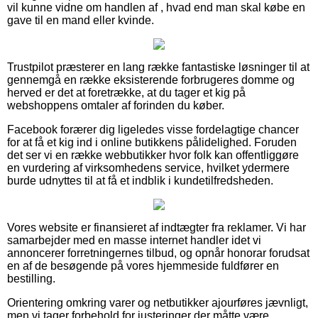
vil kunne vidne om handlen af , hvad end man skal købe en
gave til en mand eller kvinde.
Trustpilot præsterer en lang række fantastiske løsninger til at
gennemgå en række eksisterende forbrugeres domme og
herved er det at foretrække, at du tager et kig på
webshoppens omtaler af forinden du køber.
Facebook forærer dig ligeledes visse fordelagtige chancer
for at få et kig ind i online butikkens pålidelighed. Foruden
det ser vi en række webbutikker hvor folk kan offentliggøre
en vurdering af virksomhedens service, hvilket ydermere
burde udnyttes til at få et indblik i kundetilfredsheden.
Vores website er finansieret af indtægter fra reklamer. Vi har
samarbejder med en masse internet handler idet vi
annoncerer forretningernes tilbud, og opnår honorar forudsat
en af de besøgende på vores hjemmeside fuldfører en
bestilling.
Orientering omkring varer og netbutikker ajourføres jævnligt,
men vi tager forbehold for justeringer der måtte være