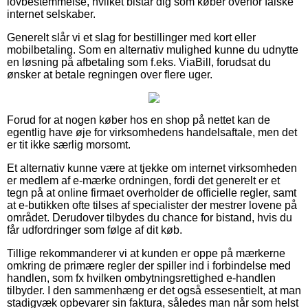
lovbestemmelse, hvilket bistår dig som køber overfor falske
internet selskaber.
Generelt slår vi et slag for bestillinger med kort eller
mobilbetaling. Som en alternativ mulighed kunne du udnytte
en løsning på afbetaling som f.eks. ViaBill, forudsat du
ønsker at betale regningen over flere uger.
Forud for at nogen køber hos en shop på nettet kan de
egentlig have øje for virksomhedens handelsaftale, men det
er tit ikke særlig morsomt.
Et alternativ kunne være at tjekke om internet virksomheden
er medlem af e-mærke ordningen, fordi det generelt er et
tegn på at online firmaet overholder de officielle regler, samt
at e-butikken ofte tilses af specialister der mestrer lovene på
området. Derudover tilbydes du chance for bistand, hvis du
får udfordringer som følge af dit køb.
Tillige rekommanderer vi at kunden er oppe på mærkerne
omkring de primære regler der spiller ind i forbindelse med
handlen, som fx hvilken ombytningsrettighed e-handlen
tilbyder. I den sammenhæng er det også essesentielt, at man
stadigvæk opbevarer sin faktura, således man når som helst