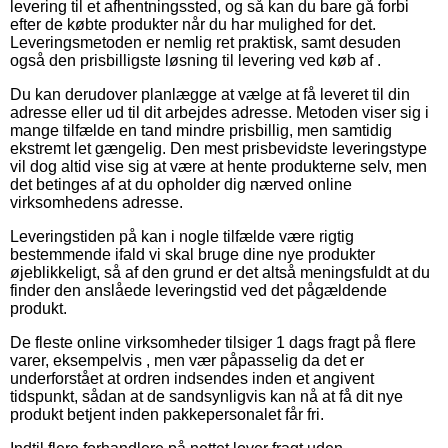
levering til et afhentningssted, og så kan du bare gå forbi
efter de købte produkter når du har mulighed for det.
Leveringsmetoden er nemlig ret praktisk, samt desuden
også den prisbilligste løsning til levering ved køb af .
Du kan derudover planlægge at vælge at få leveret til din
adresse eller ud til dit arbejdes adresse. Metoden viser sig i
mange tilfælde en tand mindre prisbillig, men samtidig
ekstremt let gængelig. Den mest prisbevidste leveringstype
vil dog altid vise sig at være at hente produkterne selv, men
det betinges af at du opholder dig nærved online
virksomhedens adresse.
Leveringstiden på kan i nogle tilfælde være rigtig
bestemmende ifald vi skal bruge dine nye produkter
øjeblikkeligt, så af den grund er det altså meningsfuldt at du
finder den anslåede leveringstid ved det pågældende
produkt.
De fleste online virksomheder tilsiger 1 dags fragt på flere
varer, eksempelvis , men vær påpasselig da det er
underforstået at ordren indsendes inden et angivent
tidspunkt, sådan at de sandsynligvis kan nå at få dit nye
produkt betjent inden pakkepersonalet får fri.