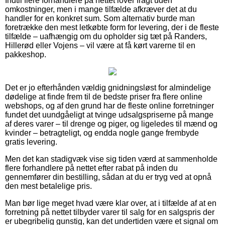
Indtil flere forhandlere på nettet lover fragt uden
omkostninger, men i mange tilfælde afkræver det at du
handler for en konkret sum. Som alternativ burde man
foretrække den mest letkøbte form for levering, der i de fleste
tilfælde – uafhængig om du opholder sig tæt på Randers,
Hillerød eller Vojens – vil være at få kørt varerne til en
pakkeshop.
Det er jo efterhånden vældig gnidningsløst for almindelige
dødelige at finde frem til de bedste priser fra flere online
webshops, og af den grund har de fleste online forretninger
fundet det uundgåeligt at tvinge udsalgspriserne på mange
af deres varer – til drenge og piger, og ligeledes til mænd og
kvinder – betragteligt, og endda nogle gange frembyde
gratis levering.
Men det kan stadigvæk vise sig tiden værd at sammenholde
flere forhandlere på nettet efter rabat på inden du
gennemfører din bestilling, sådan at du er tryg ved at opnå
den mest betalelige pris.
Man bør lige meget hvad være klar over, at i tilfælde af at en
forretning på nettet tilbyder varer til salg for en salgspris der
er ubegribelig gunstig, kan det undertiden være et signal om