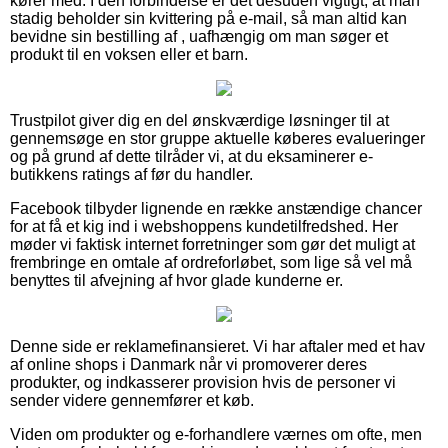
kører med. I den forbindelse er det desuden vigtigt, at man
stadig beholder sin kvittering på e-mail, så man altid kan
bevidne sin bestilling af , uafhængig om man søger et
produkt til en voksen eller et barn.
Trustpilot giver dig en del ønskværdige løsninger til at
gennemsøge en stor gruppe aktuelle køberes evalueringer
og på grund af dette tilråder vi, at du eksaminerer e-
butikkens ratings af før du handler.
Facebook tilbyder lignende en række anstændige chancer
for at få et kig ind i webshoppens kundetilfredshed. Her
møder vi faktisk internet forretninger som gør det muligt at
frembringe en omtale af ordreforløbet, som lige så vel må
benyttes til afvejning af hvor glade kunderne er.
Denne side er reklamefinansieret. Vi har aftaler med et hav
af online shops i Danmark når vi promoverer deres
produkter, og indkasserer provision hvis de personer vi
sender videre gennemfører et køb.
Viden om produkter og e-forhandlere værnes om ofte, men