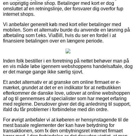
en uoprigtig online shop. Betalinger med kort er dog
omsluttet af en retningslinje, der forsvarer dig overfor fup
internet shops.
Vi anbefaler generelt køb med kort eller betalinger med
mobilen. Som et alternativ burde du anvende en løsning på
afbetaling som f.eks. ViaBill, hvis du ser en fordel i at
finansiere betalingen over en længere periode.
Inden folk bestiller i en forretning på nettet behøver man på
en vis måde løbe igennem webshoppens handelsaftale, dog
er det mange gange ikke særlig sjovt.
Et andet alternativ er at granske om online firmaet er e-
mærket, grundet at det er en indikator for at netbutikken
efterkommer de danske love, udover at online webshoppen
af og til gennemses af specialister som har meget erfaring
med reglerne. Derudover giver det dig anledning til support,
ifald du får problemer i forbindelse med din ordre.
For øvrigt anbefaler vi at køberen er hensynstagende til de
mest basale reglementer der kan have betydning for
transaktionen, som fx den ombytningsret internet firmaet