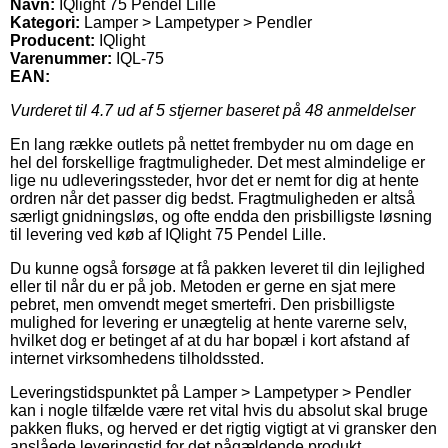
Navn:
IQlight 75 Pendel Lille
Kategori:
Lamper > Lampetyper > Pendler
Producent:
IQlight
Varenummer:
IQL-75
EAN:
Vurderet til
4.7
ud af 5 stjerner baseret på
48
anmeldelser
En lang række outlets på nettet frembyder nu om dage en
hel del forskellige fragtmuligheder. Det mest almindelige er
lige nu udleveringssteder, hvor det er nemt for dig at hente
ordren når det passer dig bedst. Fragtmuligheden er altså
særligt gnidningsløs, og ofte endda den prisbilligste løsning
til levering ved køb af IQlight 75 Pendel Lille.
Du kunne også forsøge at få pakken leveret til din lejlighed
eller til når du er på job. Metoden er gerne en sjat mere
pebret, men omvendt meget smertefri. Den prisbilligste
mulighed for levering er unægtelig at hente varerne selv,
hvilket dog er betinget af at du har bopæl i kort afstand af
internet virksomhedens tilholdssted.
Leveringstidspunktet på Lamper > Lampetyper > Pendler
kan i nogle tilfælde være ret vital hvis du absolut skal bruge
pakken fluks, og herved er det rigtig vigtigt at vi gransker den
anslåede leveringstid for det pågældende produkt.