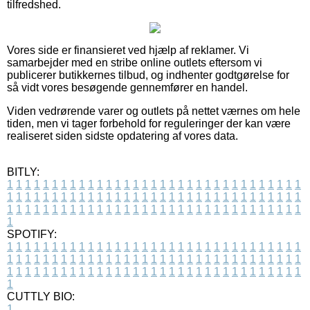
tilfredshed.
Vores side er finansieret ved hjælp af reklamer. Vi
samarbejder med en stribe online outlets eftersom vi
publicerer butikkernes tilbud, og indhenter godtgørelse for
så vidt vores besøgende gennemfører en handel.
Viden vedrørende varer og outlets på nettet værnes om hele
tiden, men vi tager forbehold for reguleringer der kan være
realiseret siden sidste opdatering af vores data.
BITLY:
1
1
1
1
1
1
1
1
1
1
1
1
1
1
1
1
1
1
1
1
1
1
1
1
1
1
1
1
1
1
1
1
1
1
1
1
1
1
1
1
1
1
1
1
1
1
1
1
1
1
1
1
1
1
1
1
1
1
1
1
1
1
1
1
1
1
1
1
1
1
1
1
1
1
1
1
1
1
1
1
1
1
1
1
1
1
1
1
1
1
1
1
1
1
1
1
1
1
1
1
SPOTIFY:
1
1
1
1
1
1
1
1
1
1
1
1
1
1
1
1
1
1
1
1
1
1
1
1
1
1
1
1
1
1
1
1
1
1
1
1
1
1
1
1
1
1
1
1
1
1
1
1
1
1
1
1
1
1
1
1
1
1
1
1
1
1
1
1
1
1
1
1
1
1
1
1
1
1
1
1
1
1
1
1
1
1
1
1
1
1
1
1
1
1
1
1
1
1
1
1
1
1
1
1
CUTTLY BIO:
1