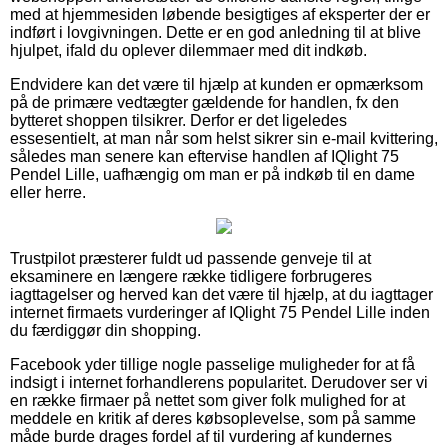
med at hjemmesiden løbende besigtiges af eksperter der er
indført i lovgivningen. Dette er en god anledning til at blive
hjulpet, ifald du oplever dilemmaer med dit indkøb.
Endvidere kan det være til hjælp at kunden er opmærksom
på de primære vedtægter gældende for handlen, fx den
bytteret shoppen tilsikrer. Derfor er det ligeledes
essesentielt, at man når som helst sikrer sin e-mail kvittering,
således man senere kan eftervise handlen af IQlight 75
Pendel Lille, uafhængig om man er på indkøb til en dame
eller herre.
Trustpilot præsterer fuldt ud passende genveje til at
eksaminere en længere række tidligere forbrugeres
iagttagelser og herved kan det være til hjælp, at du iagttager
internet firmaets vurderinger af IQlight 75 Pendel Lille inden
du færdiggør din shopping.
Facebook yder tillige nogle passelige muligheder for at få
indsigt i internet forhandlerens popularitet. Derudover ser vi
en række firmaer på nettet som giver folk mulighed for at
meddele en kritik af deres købsoplevelse, som på samme
måde burde drages fordel af til vurdering af kundernes