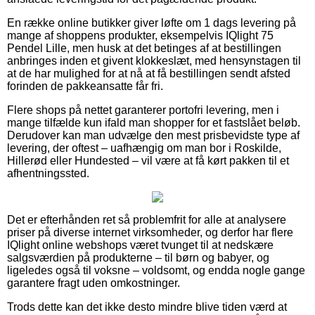
En række online butikker giver løfte om 1 dags levering på
mange af shoppens produkter, eksempelvis IQlight 75
Pendel Lille, men husk at det betinges af at bestillingen
anbringes inden et givent klokkeslæt, med hensynstagen til
at de har mulighed for at nå at få bestillingen sendt afsted
forinden de pakkeansatte får fri.
Flere shops på nettet garanterer portofri levering, men i
mange tilfælde kun ifald man shopper for et fastslået beløb.
Derudover kan man udvælge den mest prisbevidste type af
levering, der oftest – uafhængig om man bor i Roskilde,
Hillerød eller Hundested – vil være at få kørt pakken til et
afhentningssted.
Det er efterhånden ret så problemfrit for alle at analysere
priser på diverse internet virksomheder, og derfor har flere
IQlight online webshops været tvunget til at nedskære
salgsværdien på produkterne – til børn og babyer, og
ligeledes også til voksne – voldsomt, og endda nogle gange
garantere fragt uden omkostninger.
Trods dette kan det ikke desto mindre blive tiden værd at