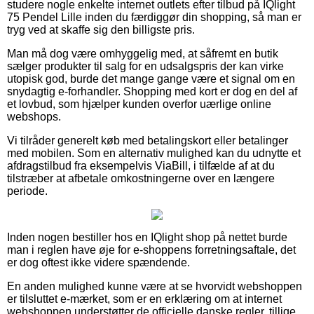
studere nogle enkelte internet outlets efter tilbud på IQlight
75 Pendel Lille inden du færdiggør din shopping, så man er
tryg ved at skaffe sig den billigste pris.
Man må dog være omhyggelig med, at såfremt en butik
sælger produkter til salg for en udsalgspris der kan virke
utopisk god, burde det mange gange være et signal om en
snydagtig e-forhandler. Shopping med kort er dog en del af
et lovbud, som hjælper kunden overfor uærlige online
webshops.
Vi tilråder generelt køb med betalingskort eller betalinger
med mobilen. Som en alternativ mulighed kan du udnytte et
afdragstilbud fra eksempelvis ViaBill, i tilfælde af at du
tilstræber at afbetale omkostningerne over en længere
periode.
Inden nogen bestiller hos en IQlight shop på nettet burde
man i reglen have øje for e-shoppens forretningsaftale, det
er dog oftest ikke videre spændende.
En anden mulighed kunne være at se hvorvidt webshoppen
er tilsluttet e-mærket, som er en erklæring om at internet
webshoppen understøtter de officielle danske regler, tillige