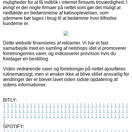
muligheder for at få indblik i internet firmaets troværdighed. I
øvrigt er der nogle firmaer på nettet som gør det muligt at
nedfælde en bedømmelse af købsoplevelsen, som
ydermere bør tages i brug til at bedømme hvor tilfredse
kunderne er.
Dette website finansieres af reklamer. Vi har et fast
samarbejde med en samling af netshops idet vi promoverer
forretningernes varer, og indkasserer provision hvis du
foretager en bestilling.
Viden vedrørende varer og forretninger på nettet ajourføres
rutinemæssigt, men vi ønsker ikke at blive stillet ansvarlig for
ændringer der er blevet lavet siden sidste opdatering af
sidens informationer.
BITLY:
1
1
1
1
1
1
1
1
1
1
1
1
1
1
1
1
1
1
1
1
1
1
1
1
1
1
1
1
1
1
1
1
1
1
1
1
1
1
1
1
1
1
1
1
1
1
1
1
1
1
1
1
1
1
1
1
1
1
1
1
1
1
1
1
1
1
1
1
1
1
1
1
1
1
1
1
1
1
1
1
1
1
1
1
1
1
1
1
1
1
1
1
1
1
1
1
1
1
1
1
SPOTIFY:
1
1
1
1
1
1
1
1
1
1
1
1
1
1
1
1
1
1
1
1
1
1
1
1
1
1
1
1
1
1
1
1
1