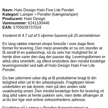
Navn:
Halo Design Halo Five Lite Pendel
Kategori:
Lamper > Pendler (hængelamper)
Producent:
Halo Design
Varenummer:
6241100446
EAN:
5705639737024
Vurderet til
4.7
ud af 5 stjerner baseret på
20
anmeldelser
En lang række internet shops foreslår i vore dage flere
former for levering. Den mest anvendte er nu om stunder at
få sendt til en pakkeshop, så du selv har mulighed for at
hente dine varer den dag der passer dig. Leveringsformen er
altså ultra smertefri, og oftest endvidere den mindst kostelige
leveringsmodel ved køb af Halo Design Halo Five Lite
Pendel.
Du bør ydermere udse dig at få produkterne bragt til din
lejlighed eller ud til din arbejdsplads. Fragttypen bliver
undertiden en tak dyrere, men på den anden side
usædvanlig smart. Den mindst kostelige form for levering vil
dog altid være at hente pakken selv, men dette afhænger af
at du bor lige ved online virksomhedens adresse.
Fragttiden på Lamper > Pendler (hængelamper) er