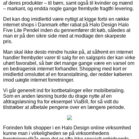
af deres produkter – til børn, samt også til kvinder og mænd
– markant, og endda nogle gange frembyde fragtfri levering.
Det kan dog imidlertid være nyttigt at kigge forbi en række
internet shops i Danmark efter rabat på Halo Design Halo
Five Lite Pendel inden du gennemfører dit køb, således at
man er på den sikre side med at modtage den skarpeste
pris.
Man skal ikke desto mindre huske på, at såfremt en internet
handler frembyder varer til salg for en salgspris der kan virke
uhørt favorabel, så bør det mange gange være en varsel om
en bedragerisk internet forhandler. Shopping med kort er
imidlertid omsluttet af en foranstaltning, der redder køberen
imod uægte internet forretninger.
Vi går generelt ind for kortbetalinger eller mobilbetaling.
Som en anden løsning burde du drage nytte af en
afdragsløsning fra for eksempel ViaBill, for så vidt du
tilstræber at afbetale pengene over en længere periode.
Forinden folk shopper i en Halo Design online virksomhed
kunne man i virkeligheden se på virksomhedens
forretningsvilkår, men det er ofte ikke specielt ophidsende.