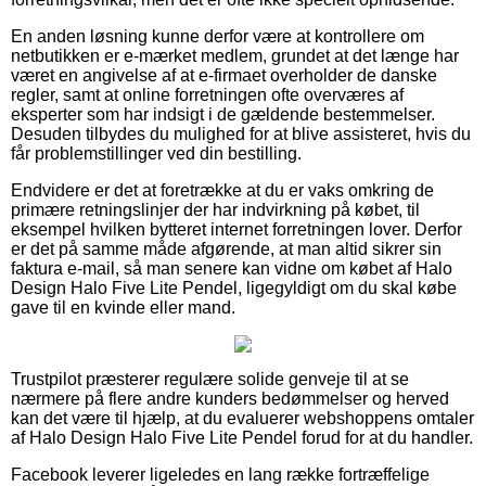
En anden løsning kunne derfor være at kontrollere om
netbutikken er e-mærket medlem, grundet at det længe har
været en angivelse af at e-firmaet overholder de danske
regler, samt at online forretningen ofte overværes af
eksperter som har indsigt i de gældende bestemmelser.
Desuden tilbydes du mulighed for at blive assisteret, hvis du
får problemstillinger ved din bestilling.
Endvidere er det at foretrække at du er vaks omkring de
primære retningslinjer der har indvirkning på købet, til
eksempel hvilken bytteret internet forretningen lover. Derfor
er det på samme måde afgørende, at man altid sikrer sin
faktura e-mail, så man senere kan vidne om købet af Halo
Design Halo Five Lite Pendel, ligegyldigt om du skal købe
gave til en kvinde eller mand.
Trustpilot præsterer regulære solide genveje til at se
nærmere på flere andre kunders bedømmelser og herved
kan det være til hjælp, at du evaluerer webshoppens omtaler
af Halo Design Halo Five Lite Pendel forud for at du handler.
Facebook leverer ligeledes en lang række fortræffelige