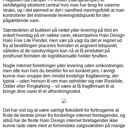
selvfølgelig ekstremt central hvis man har brug for varerne
straks, og i det øjemed er det i sandhed meningsfuldt at man
kontrollerer det estimerede leveringstidspunkt for den
pågældende vare.
Størstedelen af butikker på nettet yder levering på blot en
enkelt hverdag på en række varer, eksempelvis Halo Design
Halo Five Lite Pendel, men vær på vagt da det er regnet ud
fra at bestillingen placeres forinden et angivent tidspunkt,
således at de sandsynligvis kan nå at få produktet på
posthuset forinden de logistikansatte holder fyraften.
Nogle internet forretninger yder levering uden omkostninger,
men ofte kun hvis du bestiller for en konkret pris. I øvrigt
kunne man snuppe den mindst kostelige fragtløsning, der
typisk – uden hensyn til om man opholder sig nær Roskilde,
Odder eller Ringkøbing – vil være at få fragtfirmaet til at
bringe dine varer til et afhentningssted.
Det har vist sig at være særligt fleksibelt for forbrugerne at
finde de bedste priser fra forskellige internet foretagender, og
altså har de fleste Halo Design internet foretagender ikke
kunne lade være med at formindske salgsværdien på mange