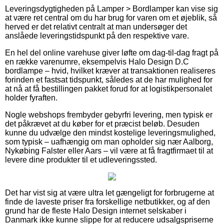
Leveringsdygtigheden på Lamper > Bordlamper kan vise sig
at være ret central om du har brug for varen om et øjeblik, så
herved er det relativt centralt at man undersøger det
anslåede leveringstidspunkt på den respektive vare.
En hel del online varehuse giver løfte om dag-til-dag fragt på
en række varenumre, eksempelvis Halo Design D.C
bordlampe – hvid, hvilket kræver at transaktionen realiseres
forinden et fastsat tidspunkt, således at de har mulighed for
at nå at få bestillingen pakket forud for at logistikpersonalet
holder fyraften.
Nogle webshops frembyder gebyrfri levering, men typisk er
det påkrævet at du køber for et præcist beløb. Desuden
kunne du udvælge den mindst kostelige leveringsmulighed,
som typisk – uafhængig om man opholder sig nær Aalborg,
Nykøbing Falster eller Aars – vil være at få fragtfirmaet til at
levere dine produkter til et udleveringssted.
Det har vist sig at være ultra let gængeligt for forbrugerne at
finde de laveste priser fra forskellige netbutikker, og af den
grund har de fleste Halo Design internet selskaber i
Danmark ikke kunne slippe for at reducere udsalgspriserne