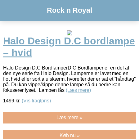
Rock n Royal
Halo Design D.C bordlampe
– hvid
Halo Design D.C BordlamperD.C Bordlamper er en del af
den nye serie fra Halo Design. Lamperne er lavet med en
flot hvid eller sort alu skærm, hvorefter der er sat et “håndtag”
på. Du kan vippe/kippe denne lampe så du bedre kan
fokuserer lyset. Lampen fås
(Læs mere)
1499
kr.
(Vis fragtpris)
Læs mere »
Køb nu »