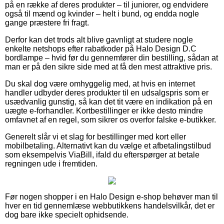
på en række af deres produkter – til juniorer, og endvidere
også til mænd og kvinder – helt i bund, og endda nogle
gange præstere fri fragt.
Derfor kan det trods alt blive gavnligt at studere nogle
enkelte netshops efter rabatkoder på Halo Design D.C
bordlampe – hvid før du gennemfører din bestilling, sådan at
man er på den sikre side med at få den mest attraktive pris.
Du skal dog være omhyggelig med, at hvis en internet
handler udbyder deres produkter til en udsalgspris som er
usædvanlig gunstig, så kan det tit være en indikation på en
uægte e-forhandler. Kortbestillinger er ikke desto mindre
omfavnet af en regel, som sikrer os overfor falske e-butikker.
Generelt slår vi et slag for bestillinger med kort eller
mobilbetaling. Alternativt kan du vælge et afbetalingstilbud
som eksempelvis ViaBill, ifald du efterspørger at betale
regningen ude i fremtiden.
Før nogen shopper i en Halo Design e-shop behøver man til
hver en tid gennemlæse webbutikkens handelsvilkår, det er
dog bare ikke specielt ophidsende.