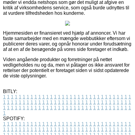
møder vi endda netshops som gør det muligt at afgive en
kritik af virksomhedens service, som også burde udnyttes til
at vurdere tilfredsheden hos kunderne.
Hjemmesiden er finansieret ved hjælp af annoncer. Vi har
faste samarbejder med en mængde webbutikker eftersom vi
publicerer deres varer, og opnår honorar under forudsætning
af at en af de besøgende på vores side foretager et indkøb.
Viden angående produkter og forretninger på nettet
vedligeholdes nu og da, men vi påtager os ikke ansvaret for
rettelser der potentielt er foretaget siden vi sidst opdaterede
de viste oplysninger.
BITLY:
1
1
1
1
1
1
1
1
1
1
1
1
1
1
1
1
1
1
1
1
1
1
1
1
1
1
1
1
1
1
1
1
1
1
1
1
1
1
1
1
1
1
1
1
1
1
1
1
1
1
1
1
1
1
1
1
1
1
1
1
1
1
1
1
1
1
1
1
1
1
1
1
1
1
1
1
1
1
1
1
1
1
1
1
1
1
1
1
1
1
1
1
1
1
1
1
1
1
1
1
SPOTIFY:
1
1
1
1
1
1
1
1
1
1
1
1
1
1
1
1
1
1
1
1
1
1
1
1
1
1
1
1
1
1
1
1
1
1
1
1
1
1
1
1
1
1
1
1
1
1
1
1
1
1
1
1
1
1
1
1
1
1
1
1
1
1
1
1
1
1
1
1
1
1
1
1
1
1
1
1
1
1
1
1
1
1
1
1
1
1
1
1
1
1
1
1
1
1
1
1
1
1
1