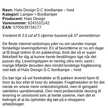
Navn:
Halo Design D.C bordlampe – hvid
Kategori:
Lamper > Bordlamper
Producent:
Halo Design
Varenummer:
6243101142
EAN:
5705639734177
Vurderet til
3.6
ud af 5 stjerner baseret på
37
anmeldelser
De fleste internet webshops yder nu om stunder mange
forskellige leveringsformer. En af favoritterne er nu om dage
at få bragt ordren til en pakkeshop, fordi det så er super
fleksibelt for dig at kunne hente bestillingen lige når det
passer dig. Leveringstypen er nemlig ultra nem, samt i
mange tilfælde desuden den mindst kostelige fragtløsning
ved køb af Halo Design D.C bordlampe – hvid.
Du bør lige så vel foretrække at få pakken leveret hjem til
hvor du bor eller til hvor du arbejder. Fragtmetoden er for det
meste en smule mere omkostningsfuld, men til gengæld
særdeles uproblematisk. Den mest prisbevidste løsning til
levering er utvivlsomt selv at hente varerne, men det er
betinget af at du opholder dig tæt på e-shoppens
arbejdslager.