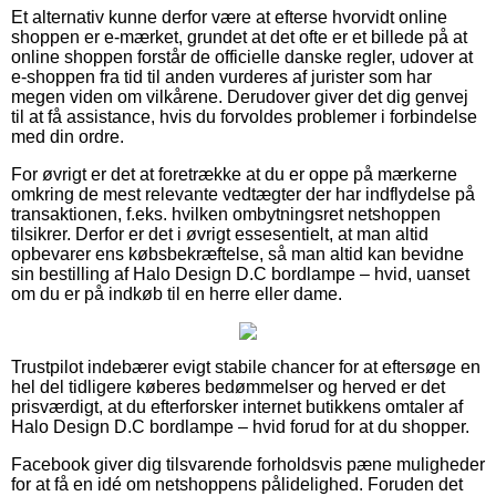
Et alternativ kunne derfor være at efterse hvorvidt online
shoppen er e-mærket, grundet at det ofte er et billede på at
online shoppen forstår de officielle danske regler, udover at
e-shoppen fra tid til anden vurderes af jurister som har
megen viden om vilkårene. Derudover giver det dig genvej
til at få assistance, hvis du forvoldes problemer i forbindelse
med din ordre.
For øvrigt er det at foretrække at du er oppe på mærkerne
omkring de mest relevante vedtægter der har indflydelse på
transaktionen, f.eks. hvilken ombytningsret netshoppen
tilsikrer. Derfor er det i øvrigt essesentielt, at man altid
opbevarer ens købsbekræftelse, så man altid kan bevidne
sin bestilling af Halo Design D.C bordlampe – hvid, uanset
om du er på indkøb til en herre eller dame.
Trustpilot indebærer evigt stabile chancer for at eftersøge en
hel del tidligere køberes bedømmelser og herved er det
prisværdigt, at du efterforsker internet butikkens omtaler af
Halo Design D.C bordlampe – hvid forud for at du shopper.
Facebook giver dig tilsvarende forholdsvis pæne muligheder
for at få en idé om netshoppens pålidelighed. Foruden det