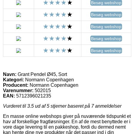
Besøg webshop
Besøg webshop
Besøg webshop
Besøg webshop
Besøg webshop
Navn:
Grant Pendel Ø45, Sort
Kategori:
Normann Copenhagen
Producent:
Normann Copenhagen
Varenummer:
502015
EAN:
5712396021235
Vurderet til
3.5
ud af 5 stjerner baseret på
7
anmeldelser
En masse online webshops giver på nuværende tidspunkt et
hav af forskellige fragtløsninger. En af de mest benyttede er i
vore dage levering til en pakkeshop, fordi du dermed nemt
kan hente dine nye produkter når det passer ind i din