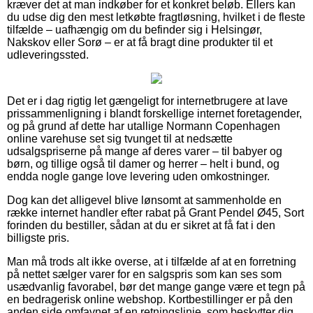
kræver det at man indkøber for et konkret beløb. Ellers kan
du udse dig den mest letkøbte fragtløsning, hvilket i de fleste
tilfælde – uafhængig om du befinder sig i Helsingør,
Nakskov eller Sorø – er at få bragt dine produkter til et
udleveringssted.
Det er i dag rigtig let gængeligt for internetbrugere at lave
prissammenligning i blandt forskellige internet foretagender,
og på grund af dette har utallige Normann Copenhagen
online varehuse set sig tvunget til at nedsætte
udsalgspriserne på mange af deres varer – til babyer og
børn, og tillige også til damer og herrer – helt i bund, og
endda nogle gange love levering uden omkostninger.
Dog kan det alligevel blive lønsomt at sammenholde en
række internet handler efter rabat på Grant Pendel Ø45, Sort
forinden du bestiller, sådan at du er sikret at få fat i den
billigste pris.
Man må trods alt ikke overse, at i tilfælde af at en forretning
på nettet sælger varer for en salgspris som kan ses som
usædvanlig favorabel, bør det mange gange være et tegn på
en bedragerisk online webshop. Kortbestillinger er på den
anden side omfavnet af en retningslinje, som beskytter dig