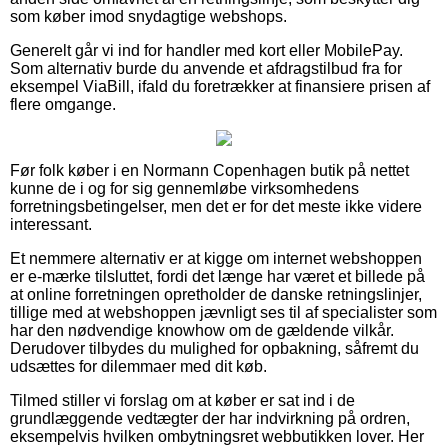
som køber imod snydagtige webshops.
Generelt går vi ind for handler med kort eller MobilePay.
Som alternativ burde du anvende et afdragstilbud fra for
eksempel ViaBill, ifald du foretrækker at finansiere prisen af
flere omgange.
Før folk køber i en Normann Copenhagen butik på nettet
kunne de i og for sig gennemløbe virksomhedens
forretningsbetingelser, men det er for det meste ikke videre
interessant.
Et nemmere alternativ er at kigge om internet webshoppen
er e-mærke tilsluttet, fordi det længe har været et billede på
at online forretningen opretholder de danske retningslinjer,
tillige med at webshoppen jævnligt ses til af specialister som
har den nødvendige knowhow om de gældende vilkår.
Derudover tilbydes du mulighed for opbakning, såfremt du
udsættes for dilemmaer med dit køb.
Tilmed stiller vi forslag om at køber er sat ind i de
grundlæggende vedtægter der har indvirkning på ordren,
eksempelvis hvilken ombytningsret webbutikken lover. Her