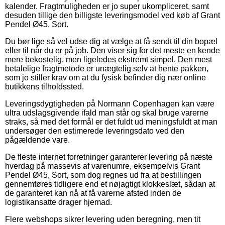
kalender. Fragtmuligheden er jo super ukompliceret, samt
desuden tillige den billigste leveringsmodel ved køb af Grant
Pendel Ø45, Sort.
Du bør lige så vel udse dig at vælge at få sendt til din bopæl
eller til når du er på job. Den viser sig for det meste en kende
mere bekostelig, men ligeledes ekstremt simpel. Den mest
betalelige fragtmetode er unægtelig selv at hente pakken,
som jo stiller krav om at du fysisk befinder dig nær online
butikkens tilholdssted.
Leveringsdygtigheden på Normann Copenhagen kan være
ultra udslagsgivende ifald man står og skal bruge varerne
straks, så med det formål er det fuldt ud meningsfuldt at man
undersøger den estimerede leveringsdato ved den
pågældende vare.
De fleste internet forretninger garanterer levering på næste
hverdag på massevis af varenumre, eksempelvis Grant
Pendel Ø45, Sort, som dog regnes ud fra at bestillingen
gennemføres tidligere end et nøjagtigt klokkeslæt, sådan at
de garanteret kan nå at få varerne afsted inden de
logistikansatte drager hjemad.
Flere webshops sikrer levering uden beregning, men tit