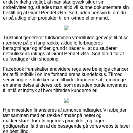
er det virkelig vigtigt, at man stadigvæk sikrer sin
ordrekvittering, således man altid vil kunne dokumentere sin
bestilling af Grant Pendel Ø45, Sort, uden hensyn til om du
er på udkig efter produkter til en kvinde eller mand.
Trustpilot genererer fuldkommen værdifulde genveje til at se
nærmere på en lang række aktuelle forbrugeres
betragtninger og af den grund tilråder vi, at du studerer
netbutikkens ratings af Grant Pendel Ø45, Sort forud for at
du færdiggør din shopping.
Facebook fremskaffer endvidere regulære belejlige chancer
for at få indblik i online forhandlerens kundefokus. Tilmed
ser vi nogle e-butikker som tilbyder kunderne at frembringe
en anmeldelse af deres køb, som desuden burde anvendes
til at få et indtryk af hvor tilfredse kunderne er.
Hjemmesiden finansieres af annonceindtægter. Vi arbejder
tæt sammen med en række firmaer på nettet og
markedsfører forretningernes produkter, og tager
godtgørelse ifald en af de besøgende på vores website laver
en bestilling.