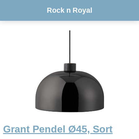
Rock n Royal
Grant Pendel Ø45, Sort