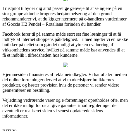
Trustpilot tilbyder dig altid passelige genveje til at se nøjere på en
stor gruppe aktuelle brugeres bedømmelser og af den grund
rekommanderer vi, at du kigger nærmere på e-handlens vurderinger
af Goccia H2 Pendel – Rotaliana forinden du handler.
Facebook fører til på samme måde stort set fine løsninger til at få
indtryk af internet shoppens pålidelighed. Tilmed møder vi en række
butikker på nettet som gør det muligt at ytre en evaluering af
virksomhedens service, hvilket på samme måde bør anvendes til at
få et indblik i tilfredsheden hos kunderne.
Hjemmesiden finansieres af reklameindtægter. Vi har aftaler med en
del online forretninger derved at vi markedsfører butikkernes
produkter, og høster provision hvis de personer vi sender videre
gennemfører en bestilling.
Vejledning vedrørende varer og e-forretninger opretholdes ofte, men
det er ikke muligt for os at give garantier imod reguleringer der
eventuelt er realiseret siden vi senest opdaterede sidens
informationer.