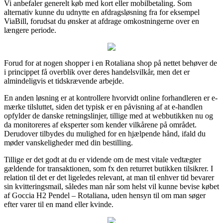
Vi anbefaler generelt køb med kort eller mobilbetaling. Som
alternativ kunne du udnytte en afdragsløsning fra for eksempel
ViaBill, forudsat du ønsker at afdrage omkostningerne over en
længere periode.
Forud for at nogen shopper i en Rotaliana shop på nettet behøver de
i princippet få overblik over deres handelsvilkår, men det er
almindeligvis et tidskrævende arbejde.
En anden løsning er at kontrollere hvorvidt online forhandleren er e-
mærke tilsluttet, siden det typisk er en påvisning af at e-handlen
opfylder de danske retningslinjer, tillige med at webbutikken nu og
da monitoreres af eksperter som kender vilkårene på området.
Derudover tilbydes du mulighed for en hjælpende hånd, ifald du
møder vanskeligheder med din bestilling.
Tillige er det godt at du er vidende om de mest vitale vedtægter
gældende for transaktionen, som fx den returret butikken tilsikrer. I
relation til det er det ligeledes relevant, at man til enhver tid bevarer
sin kvitteringsmail, således man når som helst vil kunne bevise købet
af Goccia H2 Pendel – Rotaliana, uden hensyn til om man søger
efter varer til en mand eller kvinde.