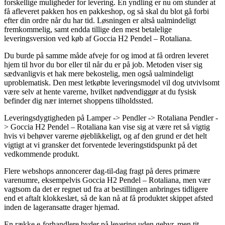
forskellige muligheder for levering. En yndling er nu om stunder at
få afleveret pakken hos en pakkeshop, og så skal du blot gå forbi
efter din ordre når du har tid. Løsningen er altså ualmindeligt
fremkommelig, samt endda tillige den mest betalelige
leveringsversion ved køb af Goccia H2 Pendel – Rotaliana.
Du burde på samme måde afveje for og imod at få ordren leveret
hjem til hvor du bor eller til når du er på job. Metoden viser sig
sædvanligvis et hak mere bekostelig, men også ualmindeligt
uproblematisk. Den mest letkøbte leveringsmodel vil dog utvivlsomt
være selv at hente varerne, hvilket nødvendiggør at du fysisk
befinder dig nær internet shoppens tilholdssted.
Leveringsdygtigheden på Lamper -> Pendler -> Rotaliana Pendler -
> Goccia H2 Pendel – Rotaliana kan vise sig at være ret så vigtig
hvis vi behøver varerne øjeblikkeligt, og af den grund er det helt
vigtigt at vi gransker det forventede leveringstidspunkt på det
vedkommende produkt.
Flere webshops annoncerer dag-til-dag fragt på deres primære
varenumre, eksempelvis Goccia H2 Pendel – Rotaliana, men vær
vagtsom da det er regnet ud fra at bestillingen anbringes tidligere
end et aftalt klokkeslæt, så de kan nå at få produktet skippet afsted
inden de lageransatte drager hjemad.
En række e-forhandlere byder på levering uden gebyr, men tit