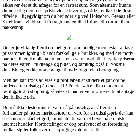
afkræver det at du aftager for en fastsat sum. Som alternativ kunne
du udse dig den mest prisbevidste leveringsmåde, hvilket i de fleste
tilfælde – ligegyldigt om du befinder sig ved Holstebro, Grenaa eller
Skælskør – vil blive at få fragtmanden til at bringe din ordre til en
pakkeshop.
Det er jo virkelig fremkommeligt for almindelige mennesker at lave
prissammenligning i blandt forskellige e-butikker, og med det motiv
har adskillige Rotaliana online shops været nødt til at trykke priserne
på deres varer – til drenge og piger, og samtidig også til voksne –
drastisk, og endda nogle gange tilbyde fragt uden beregning.
Men det kan trods alt vise sig profitabelt at studere et par online
outlets efter udsalg på Goccia H2 Pendel – Rotaliana inden du
færdiggør din shopping, således at man er velinformeret til at antage
den billigste pris.
Du må ikke desto mindre være så påpasselig, at såfremt en
forhandler på nettet markedsfører en vare for en udsalgspris der kan
ses som uforståeligt god, kunne det tit være et bevis på en falsk
internet handler. Kortbetalinger er dog omfavnet af en forordning,
hvilket støtter folk overfor uoprigtige internet outlets.