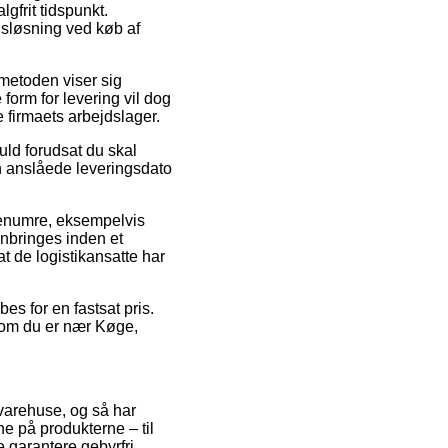
gfrit tidspunkt.
gsløsning ved køb af
gsmetoden viser sig
form for levering vil dog
e firmaets arbejdslager.
uld forudsat du skal
den anslåede leveringsdato
renumre, eksempelvis
anbringes inden et
at de logistikansatte har
es for en fastsat pris.
 om du er nær Køge,
 varehuse, og så har
e på produkterne – til
 garantere gebyrfri