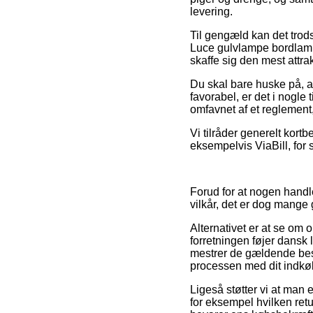
levering.
Til gengæld kan det trods
Luce gulvlampe bordlampe
skaffe sig den mest attrak
Du skal bare huske på, at
favorabel, er det i nogle
omfavnet af et reglement,
Vi tilråder generelt kort
eksempelvis ViaBill, for s
Forud for at nogen hand
vilkår, det er dog mange
Alternativet er at se om 
forretningen føjer dansk
mestrer de gældende bes
processen med dit indkø
Ligeså støtter vi at man 
for eksempel hvilken retu