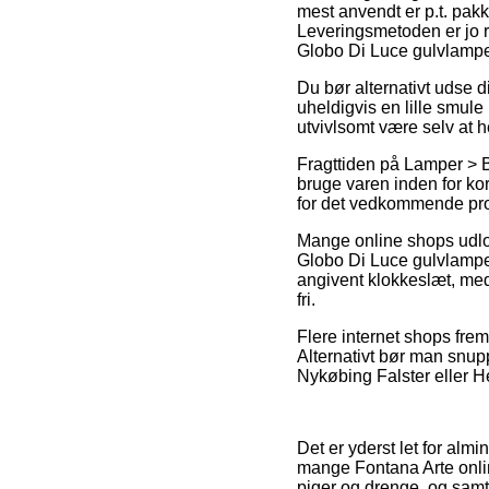
mest anvendt er p.t. pakk
Leveringsmetoden er jo r
Globo Di Luce gulvlampe
Du bør alternativt udse di
uheldigvis en lille smule
utvivlsomt være selv at h
Fragttiden på Lamper > B
bruge varen inden for kor
for det vedkommende pro
Mange online shops udlov
Globo Di Luce gulvlampe 
angivent klokkeslæt, med 
fri.
Flere internet shops frem
Alternativt bør man snup
Nykøbing Falster eller He
Det er yderst let for alm
mange Fontana Arte onlin
piger og drenge, og samt