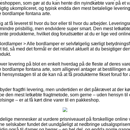
eshoppen, som gør at du kan hente din nyindkøbte vare på et val
igtig ukompliceret, og typisk endda den mest betalelige leverin
 bordlampe fontana arte.
g at få leveret til hvor du bor eller til hvor du arbejder. Leverin
 mindre prisbillig, men endvidere super smart. Den mest letkøbte 
ente produkterne, hvilket dog forudsætter at du er lige ved onlin
ordlamper > Alle bordlamper er selvfølgelig særligt betydningsf
t tid, så med det formål er det relativt aktuelt at du besigtiger 
dukt.
er levering på blot en enkelt hverdag på de fleste af deres va
bordlampe fontana arte, som alligevel antager at bestillingen 
hensynstagen til at de kan nå at få produkterne fikset forud for 
byder fragtfri levering, men undertiden er det påkrævet at der køb
pe den mest letkøbte fragtmetode, som gerne – uden hensyn til
lsinge – er at få kørt dine varer til en pakkeshop.
indelige mennesker at vurdere prisniveauet på forskellige online
e selskaber fundet det uundgåeligt at nedbringe udsalgsprisern
idig også til damer og herrer – en hel del, og endda nogle gange