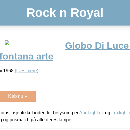
Rock n Royal
Globo Di Luce
fontana arte
hi 1968
(Læs mere)
Køb nu »
ps i øjeblikket inden for belysning er
AndLight.dk
og
Luxlight.
ing og prismatch på alle deres lamper.