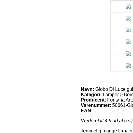
Navn:
Globo Di Luce gul
Kategori:
Lamper > Bord
Producent:
Fontana Art
Varenummer:
50661-Glo
EAN:
Vurderet til
4.9
ud af 5 st
Temmelig mange firmaer på