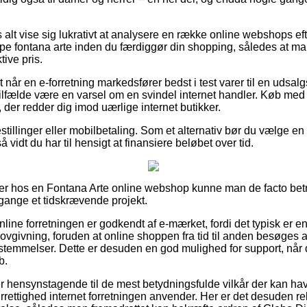
 alt vise sig lukrativt at analysere en række online webshops ef
 fontana arte inden du færdiggør din shopping, således at man
tive pris.
 når en e-forretning markedsfører bedst i test varer til en udsal
 tilfælde være en varsel om en svindel internet handler. Køb med 
 der redder dig imod uærlige internet butikker.
bestillinger eller mobilbetaling. Som et alternativ bør du vælge 
å vidt du har til hensigt at finansiere beløbet over tid.
ler hos en Fontana Arte online webshop kunne man de facto be
 gange et tidskrævende projekt.
online forretningen er godkendt af e-mærket, fordi det typisk er e
 lovgivning, foruden at online shoppen fra tid til anden besøges
temmelser. Dette er desuden en god mulighed for support, når 
b.
er hensynstagende til de mest betydningsfulde vilkår der kan ha
rrettighed internet forretningen anvender. Her er det desuden rel