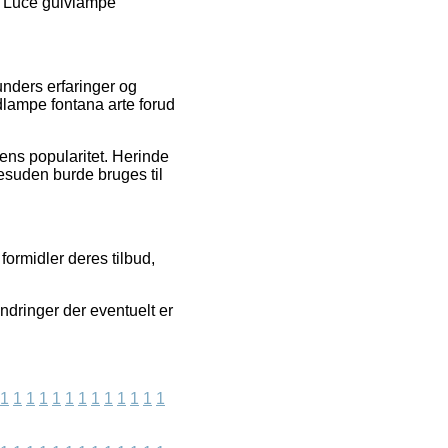
i Luce gulvlampe
unders erfaringer og
dlampe fontana arte forud
rens popularitet. Herinde
esuden burde bruges til
formidler deres tilbud,
ndringer der eventuelt er
1
1
1
1
1
1
1
1
1
1
1
1
1