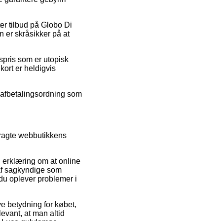
ter tilbud på Globo Di
 er skråsikker på at
gspris som er utopisk
kort er heldigvis
en afbetalingsordning som
tragte webbutikkens
n erklæring om at online
 af sagkyndige som
du oplever problemer i
ve betydning for købet,
evant, at man altid