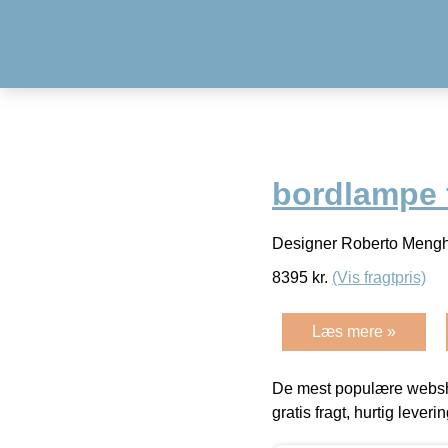
bordlampe 
Designer Roberto Meng
8395
kr.
(Vis fragtpris)
Læs mere »
De mest populære websho
gratis fragt, hurtig lever