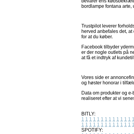
bevarer ens købsbekræft
bordlampe fontana arte, 
Trustpilot leverer forhol
herved anbefales det, at
for at du køber.
Facebook tilbyder ydermer
er der nogle outlets på 
at få et indtryk af kundet
Vores side er annoncefina
og høster honorar i tilfæ
Data om produkter og e-bu
realiseret efter at vi se
BITLY:
1
1
1
1
1
1
1
1
1
1
1
1
1
1
1
1
1
1
1
1
1
1
1
1
1
1
SPOTIFY: