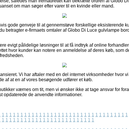
else, således man fremadrettet kan bekræfte ordren af Globo D
uanset om man søger efter varer til en kvinde eller mand.
dsvis gode genveje til at gennemstøve forskellige eksisterende k
 du betragter e-firmaets omtaler af Globo Di Luce gulvlampe bor
e evigt pålidelige løsninger til at få indtryk af online forhandle
nettet hvor kunder kan notere en anmeldelse af deres køb, som d
ilfredsheden.
nsieret. Vi har aftaler med en del internet virksomheder hvor vi 
lde af at en af vores besøgende udfører et køb.
tikker værnes om tit, men vi ønsker ikke at tage ansvar for fora
nest opdaterede de anvendte informationer.
1
1
1
1
1
1
1
1
1
1
1
1
1
1
1
1
1
1
1
1
1
1
1
1
1
1
1
1
1
1
1
1
1
1
1
1
1
1
1
1
1
1
1
1
1
1
1
1
1
1
1
1
1
1
1
1
1
1
1
1
1