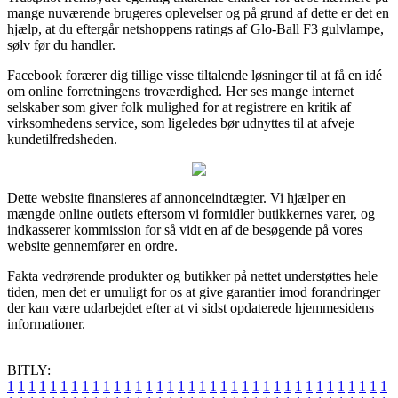
mange nuværende brugeres oplevelser og på grund af dette er det en
hjælp, at du eftergår netshoppens ratings af Glo-Ball F3 gulvlampe,
sølv før du handler.
Facebook forærer dig tillige visse tiltalende løsninger til at få en idé
om online forretningens troværdighed. Her ses mange internet
selskaber som giver folk mulighed for at registrere en kritik af
virksomhedens service, som ligeledes bør udnyttes til at afveje
kundetilfredsheden.
Dette website finansieres af annonceindtægter. Vi hjælper en
mængde online outlets eftersom vi formidler butikkernes varer, og
indkasserer kommission for så vidt en af de besøgende på vores
website gennemfører en ordre.
Fakta vedrørende produkter og butikker på nettet understøttes hele
tiden, men det er umuligt for os at give garantier imod forandringer
der kan være udarbejdet efter at vi sidst opdaterede hjemmesidens
informationer.
BITLY:
1
1
1
1
1
1
1
1
1
1
1
1
1
1
1
1
1
1
1
1
1
1
1
1
1
1
1
1
1
1
1
1
1
1
1
1