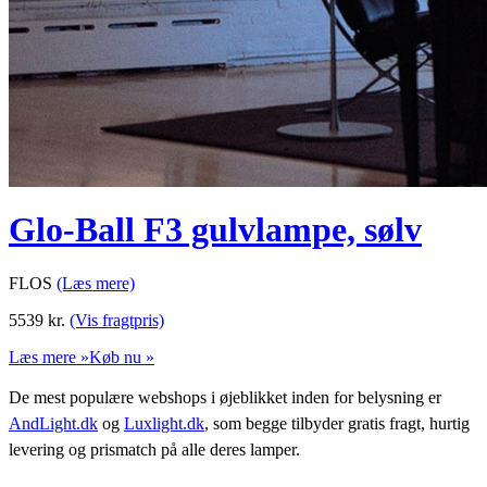
Glo-Ball F3 gulvlampe, sølv
FLOS
(Læs mere)
5539
kr.
(Vis fragtpris)
Læs mere »
Køb nu »
De mest populære webshops i øjeblikket inden for belysning er
AndLight.dk
og
Luxlight.dk
, som begge tilbyder gratis fragt, hurtig
levering og prismatch på alle deres lamper.