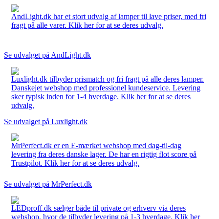
AndLight.dk har et stort udvalg af lamper til lave priser, med fri
fragt på alle varer. Klik her for at se deres udvalg.
Se udvalget på AndLight.dk
Luxlight.dk tilbyder prismatch og fri fragt på alle deres lamper.
Danskejet webshop med professionel kundeservice. Levering
sker typisk inden for 1-4 hverdage. Klik her for at se deres
udvalg.
Se udvalget på Luxlight.dk
MrPerfect.dk er en E-mærket webshop med dag-til-dag
levering fra deres danske lager. De har en rigtig flot score på
Trustpilot. Klik her for at se deres udvalg.
Se udvalget på MrPerfect.dk
LEDproff.dk sælger både til private og erhverv via deres
webshop, hvor de tilbyder levering på 1-3 hverdage. Klik her