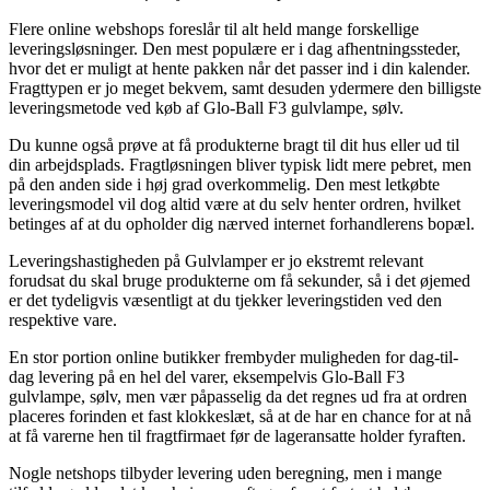
Flere online webshops foreslår til alt held mange forskellige
leveringsløsninger. Den mest populære er i dag afhentningssteder,
hvor det er muligt at hente pakken når det passer ind i din kalender.
Fragttypen er jo meget bekvem, samt desuden ydermere den billigste
leveringsmetode ved køb af Glo-Ball F3 gulvlampe, sølv.
Du kunne også prøve at få produkterne bragt til dit hus eller ud til
din arbejdsplads. Fragtløsningen bliver typisk lidt mere pebret, men
på den anden side i høj grad overkommelig. Den mest letkøbte
leveringsmodel vil dog altid være at du selv henter ordren, hvilket
betinges af at du opholder dig nærved internet forhandlerens bopæl.
Leveringshastigheden på Gulvlamper er jo ekstremt relevant
forudsat du skal bruge produkterne om få sekunder, så i det øjemed
er det tydeligvis væsentligt at du tjekker leveringstiden ved den
respektive vare.
En stor portion online butikker frembyder muligheden for dag-til-
dag levering på en hel del varer, eksempelvis Glo-Ball F3
gulvlampe, sølv, men vær påpasselig da det regnes ud fra at ordren
placeres forinden et fast klokkeslæt, så at de har en chance for at nå
at få varerne hen til fragtfirmaet før de lageransatte holder fyraften.
Nogle netshops tilbyder levering uden beregning, men i mange