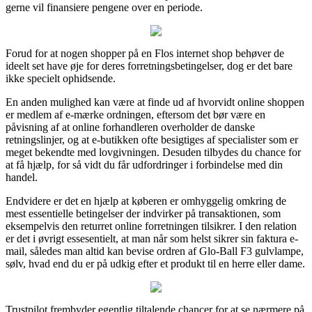
gerne vil finansiere pengene over en periode.
Forud for at nogen shopper på en Flos internet shop behøver de
ideelt set have øje for deres forretningsbetingelser, dog er det bare
ikke specielt ophidsende.
En anden mulighed kan være at finde ud af hvorvidt online shoppen
er medlem af e-mærke ordningen, eftersom det bør være en
påvisning af at online forhandleren overholder de danske
retningslinjer, og at e-butikken ofte besigtiges af specialister som er
meget bekendte med lovgivningen. Desuden tilbydes du chance for
at få hjælp, for så vidt du får udfordringer i forbindelse med din
handel.
Endvidere er det en hjælp at køberen er omhyggelig omkring de
mest essentielle betingelser der indvirker på transaktionen, som
eksempelvis den returret online forretningen tilsikrer. I den relation
er det i øvrigt essesentielt, at man når som helst sikrer sin faktura e-
mail, således man altid kan bevise ordren af Glo-Ball F3 gulvlampe,
sølv, hvad end du er på udkig efter et produkt til en herre eller dame.
Trustpilot frembyder egentlig tiltalende chancer for at se nærmere på