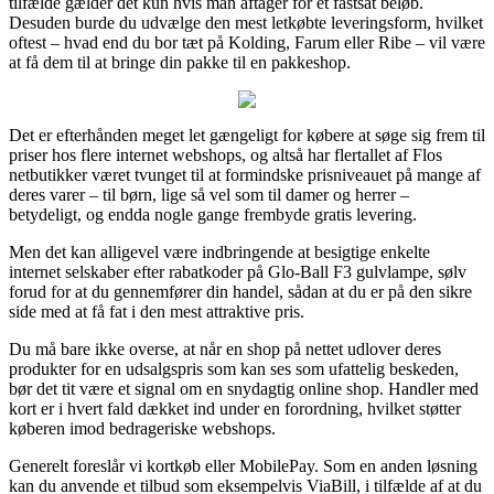
tilfælde gælder det kun hvis man aftager for et fastsat beløb.
Desuden burde du udvælge den mest letkøbte leveringsform, hvilket
oftest – hvad end du bor tæt på Kolding, Farum eller Ribe – vil være
at få dem til at bringe din pakke til en pakkeshop.
Det er efterhånden meget let gængeligt for købere at søge sig frem til
priser hos flere internet webshops, og altså har flertallet af Flos
netbutikker været tvunget til at formindske prisniveauet på mange af
deres varer – til børn, lige så vel som til damer og herrer –
betydeligt, og endda nogle gange frembyde gratis levering.
Men det kan alligevel være indbringende at besigtige enkelte
internet selskaber efter rabatkoder på Glo-Ball F3 gulvlampe, sølv
forud for at du gennemfører din handel, sådan at du er på den sikre
side med at få fat i den mest attraktive pris.
Du må bare ikke overse, at når en shop på nettet udlover deres
produkter for en udsalgspris som kan ses som ufattelig beskeden,
bør det tit være et signal om en snydagtig online shop. Handler med
kort er i hvert fald dækket ind under en forordning, hvilket støtter
køberen imod bedrageriske webshops.
Generelt foreslår vi kortkøb eller MobilePay. Som en anden løsning
kan du anvende et tilbud som eksempelvis ViaBill, i tilfælde af at du