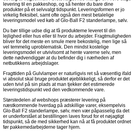
levering til en pakkeshop, og så henter du bare dine
produkter på et selvvalgt tidspunkt. Leveringsformen er jo
virkelig fleksibel, samt ofte også den mest betalelige
leveringsmodel ved køb af Glo-Ball F2 standerlampe, sølv.
Du bør tillige udse dig at få produkterne leveret til din
lejlighed eller hus eller til hvor du arbejder. Fragtmuligheden
bliver for det meste en smule mere bekostelig, men lige så
vel temmelig uproblematisk. Den mindst kostelige
leveringsmodel er utvivlsomt at hente varerne selv, men
dette nødvendiggør at du befinder dig i nærheden af
netbutikkens arbejdslager.
Fragttiden på Gulvlamper er naturligvis ret så væsentlig ifald
vi absolut skal bruge produktet øjeblikkeligt, så derfor er det
uden tvivl på sin plads at man tjekker det estimerede
leveringstidspunkt ved den vedkommende vare.
Størstedelen af webshops præsterer levering på
næstkommende hverdag på adskillige varer, eksempelvis
Glo-Ball F2 standerlampe, sølv, men vær påpasselig da det
er underforstået at bestillingen laves forud for et nøjagtigt
tidspunkt, så de med sikkerhed kan nå at få produktet ordnet
før pakkemedarbejderne tager hjem.