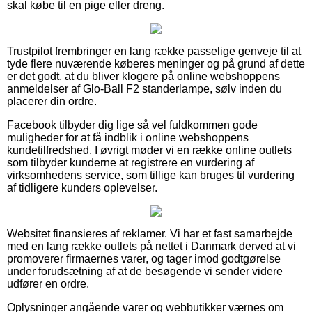
skal købe til en pige eller dreng.
Trustpilot frembringer en lang række passelige genveje til at
tyde flere nuværende køberes meninger og på grund af dette
er det godt, at du bliver klogere på online webshoppens
anmeldelser af Glo-Ball F2 standerlampe, sølv inden du
placerer din ordre.
Facebook tilbyder dig lige så vel fuldkommen gode
muligheder for at få indblik i online webshoppens
kundetilfredshed. I øvrigt møder vi en række online outlets
som tilbyder kunderne at registrere en vurdering af
virksomhedens service, som tillige kan bruges til vurdering
af tidligere kunders oplevelser.
Websitet finansieres af reklamer. Vi har et fast samarbejde
med en lang række outlets på nettet i Danmark derved at vi
promoverer firmaernes varer, og tager imod godtgørelse
under forudsætning af at de besøgende vi sender videre
udfører en ordre.
Oplysninger angående varer og webbutikker værnes om