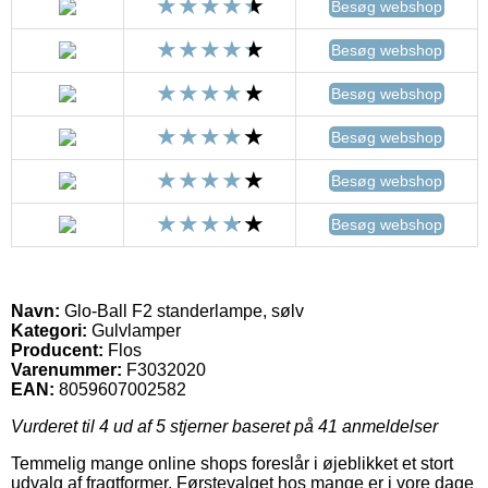
Besøg webshop
Besøg webshop
Besøg webshop
Besøg webshop
Besøg webshop
Besøg webshop
Navn:
Glo-Ball F2 standerlampe, sølv
Kategori:
Gulvlamper
Producent:
Flos
Varenummer:
F3032020
EAN:
8059607002582
Vurderet til
4
ud af 5 stjerner baseret på
41
anmeldelser
Temmelig mange online shops foreslår i øjeblikket et stort
udvalg af fragtformer. Førstevalget hos mange er i vore dage