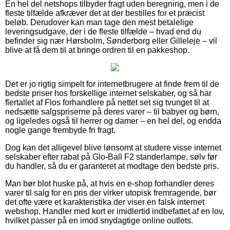
En hel del netshops tilbyder fragt uden beregning, men i de
fleste tilfælde afkræver det at der bestilles for et præcist
beløb. Derudover kan man tage den mest betalelige
leveringsudgave, der i de fleste tilfælde – hvad end du
befinder sig nær Hørsholm, Sønderborg eller Gilleleje – vil
blive at få dem til at bringe ordren til en pakkeshop.
Det er jo rigtig simpelt for internetbrugere at finde frem til de
bedste priser hos forskellige internet selskaber, og så har
flertallet af Flos forhandlere på nettet set sig tvunget til at
nedsætte salgspriserne på deres varer – til babyer og børn,
og ligeledes også til herrer og damer – en hel del, og endda
nogle gange frembyde fri fragt.
Dog kan det alligevel blive lønsomt at studere visse internet
selskaber efter rabat på Glo-Ball F2 standerlampe, sølv før
du handler, så du er garanteret at modtage den bedste pris.
Man bør blot huske på, at hvis en e-shop forhandler deres
varer til salg for en pris der virker utopisk fremragende, bør
det ofte være et karakteristika der viser en falsk internet
webshop. Handler med kort er imidlertid indbefattet af en lov,
hvilket passer på en imod snydagtige online outlets.