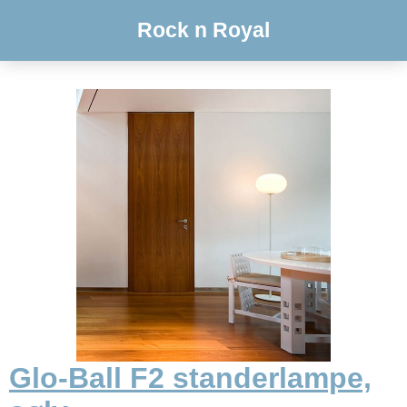
Rock n Royal
Glo-Ball F2 standerlampe,