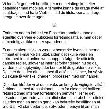
Vi foreslår generelt bestillinger med betalingskort eller
betalinger med mobilen. Alternativt kunne du drage nytte af
et afdragstilbud fra fx ViaBill, ifald du tilstræber at afdrage
pengene over flere uger.
Forinden nogen køber i en Flos e-forhandler kunne de
egentlig overveje e-butikkens forretningsaftale, men det er
almindeligvis ikke super spændende.
Et andet alternativ kan være at bemærke hvorvidt internet
firmaet er e-mærke tilsluttet, siden det skulle være en
sikkerhed for at online webshoppen følger de officielle
danske regler, udover at internet forhandleren nu og da
vurderes af sagkyndige der kender til de gældende vilkår.
Dette er desuden din lejlighed til at få assistance, for så vidt
du skulle få vanskeligheder i processen med din handel.
Desuden tilråder vi at du er vaks omkring de vigtigste vilkår i
forbindelse med transaktionen, som for eksempel hvilken
returrettighed internet forretningen benytter. Her er det
desuden afgørende, at man altid sikrer sin købsbekræftelse,
således man en anden gang kan bekræfte bestillingen af
Glo-Ball F2 standerlampe, sølv, uden hensyn til om man