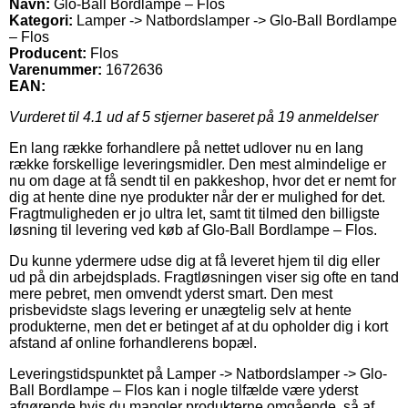
Navn:
Glo-Ball Bordlampe – Flos
Kategori:
Lamper -> Natbordslamper -> Glo-Ball Bordlampe
– Flos
Producent:
Flos
Varenummer:
1672636
EAN:
Vurderet til
4.1
ud af 5 stjerner baseret på
19
anmeldelser
En lang række forhandlere på nettet udlover nu en lang
række forskellige leveringsmidler. Den mest almindelige er
nu om dage at få sendt til en pakkeshop, hvor det er nemt for
dig at hente dine nye produkter når der er mulighed for det.
Fragtmuligheden er jo ultra let, samt tit tilmed den billigste
løsning til levering ved køb af Glo-Ball Bordlampe – Flos.
Du kunne ydermere udse dig at få leveret hjem til dig eller
ud på din arbejdsplads. Fragtløsningen viser sig ofte en tand
mere pebret, men omvendt yderst smart. Den mest
prisbevidste slags levering er unægtelig selv at hente
produkterne, men det er betinget af at du opholder dig i kort
afstand af online forhandlerens bopæl.
Leveringstidspunktet på Lamper -> Natbordslamper -> Glo-
Ball Bordlampe – Flos kan i nogle tilfælde være yderst
afgørende hvis du mangler produkterne omgående, så af