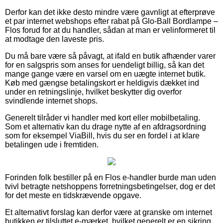
Derfor kan det ikke desto mindre være gavnligt at efterprøve
et par internet webshops efter rabat på Glo-Ball Bordlampe –
Flos forud for at du handler, sådan at man er velinformeret til
at modtage den laveste pris.
Du må bare være så påvagt, at ifald en butik afhænder varer
for en salgspris som anses for uendeligt billig, så kan det
mange gange være en varsel om en uægte internet butik.
Køb med gængse betalingskort er heldigvis dækket ind
under en retningslinje, hvilket beskytter dig overfor
svindlende internet shops.
Generelt tilråder vi handler med kort eller mobilbetaling.
Som et alternativ kan du drage nytte af en afdragsordning
som for eksempel ViaBill, hvis du ser en fordel i at klare
betalingen ude i fremtiden.
Forinden folk bestiller på en Flos e-handler burde man uden
tvivl betragte netshoppens forretningsbetingelser, dog er det
for det meste en tidskrævende opgave.
Et alternativt forslag kan derfor være at granske om internet
butikken er tilsluttet e-mærket, hvilket generelt er en sikring