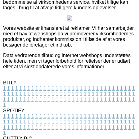
bedømmelse af virksomhedens service, hvilket tillige kan
tages i brug til at afveje tidligere kunders oplevelser.
Vores website er finansieret af reklamer. Vi har samarbejder
med et hav af webshops da vi promoverer virksomhedernes
produkter, og indhenter kommission i tilfælde af at vores
besøgende foretager et indkøb.
Data vedrørende tilbud og internet webshops understøttes
hele tiden, men vi tager forbehold for rettelser der er udført
efter at vi sidst opdaterede vores informationer.
BITLY:
1
1
1
1
1
1
1
1
1
1
1
1
1
1
1
1
1
1
1
1
1
1
1
1
1
1
1
1
1
1
1
1
1
1
1
1
1
1
1
1
1
1
1
1
1
1
1
1
1
1
1
1
1
1
1
1
1
1
1
1
1
1
1
1
1
1
1
1
1
1
1
1
1
1
1
1
1
1
1
1
1
1
1
1
1
1
1
1
1
1
1
1
1
1
1
1
1
1
1
1
SPOTIFY:
1
1
1
1
1
1
1
1
1
1
1
1
1
1
1
1
1
1
1
1
1
1
1
1
1
1
1
1
1
1
1
1
1
1
1
1
1
1
1
1
1
1
1
1
1
1
1
1
1
1
1
1
1
1
1
1
1
1
1
1
1
1
1
1
1
1
1
1
1
1
1
1
1
1
1
1
1
1
1
1
1
1
1
1
1
1
1
1
1
1
1
1
1
1
1
1
1
1
1
1
CUTTLY BIO: