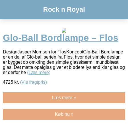
Rock n Royal
Glo-Ball Bordlampe – Flos
DesignJasper Morrison for FlosKonceptGlo-Ball Bordlampe
er en del af Glo-ball serien fra Flos, hvor det simple design
er bygget op omkring den simple glasskærm i mundblæst
glas. Det matte opalglas giver et blødere lys end klar glas og
er derfor he
(Læs mere)
4725
kr.
(Vis fragtpris)
Læs mere »
Køb nu »