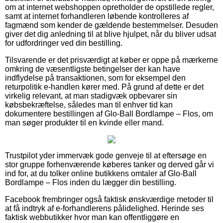
om at internet webshoppen opretholder de opstillede regler,
samt at internet forhandleren løbende kontrolleres af
fagmænd som kender de gældende bestemmelser. Desuden
giver det dig anledning til at blive hjulpet, når du bliver udsat
for udfordringer ved din bestilling.
Tilsvarende er det prisværdigt at køber er oppe på mærkerne
omkring de væsentligste betingelser der kan have
indflydelse på transaktionen, som for eksempel den
returpolitik e-handlen kører med. På grund af dette er det
virkelig relevant, at man stadigvæk opbevarer sin
købsbekræftelse, således man til enhver tid kan
dokumentere bestillingen af Glo-Ball Bordlampe – Flos, om
man søger produkter til en kvinde eller mand.
Trustpilot yder immervæk gode genveje til at eftersøge en
stor gruppe forhenværende køberes tanker og derved går vi
ind for, at du tolker online butikkens omtaler af Glo-Ball
Bordlampe – Flos inden du lægger din bestilling.
Facebook frembringer også faktisk ønskværdige metoder til
at få indtryk af e-forhandlerens pålidelighed. Herinde ses
faktisk webbutikker hvor man kan offentliggøre en