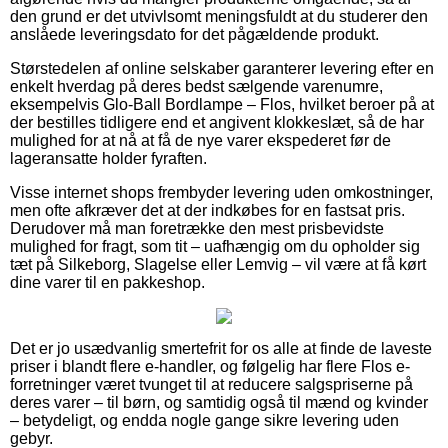
den grund er det utvivlsomt meningsfuldt at du studerer den
anslåede leveringsdato for det pågældende produkt.
Størstedelen af online selskaber garanterer levering efter en
enkelt hverdag på deres bedst sælgende varenumre,
eksempelvis Glo-Ball Bordlampe – Flos, hvilket beroer på at
der bestilles tidligere end et angivent klokkeslæt, så de har
mulighed for at nå at få de nye varer ekspederet før de
lageransatte holder fyraften.
Visse internet shops frembyder levering uden omkostninger,
men ofte afkræver det at der indkøbes for en fastsat pris.
Derudover må man foretrække den mest prisbevidste
mulighed for fragt, som tit – uafhængig om du opholder sig
tæt på Silkeborg, Slagelse eller Lemvig – vil være at få kørt
dine varer til en pakkeshop.
Det er jo usædvanlig smertefrit for os alle at finde de laveste
priser i blandt flere e-handler, og følgelig har flere Flos e-
forretninger været tvunget til at reducere salgspriserne på
deres varer – til børn, og samtidig også til mænd og kvinder
– betydeligt, og endda nogle gange sikre levering uden
gebyr.