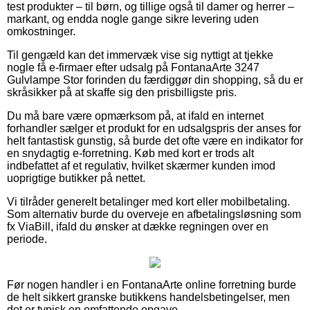
test produkter – til børn, og tillige også til damer og herrer –
markant, og endda nogle gange sikre levering uden
omkostninger.
Til gengæld kan det immervæk vise sig nyttigt at tjekke
nogle få e-firmaer efter udsalg på FontanaArte 3247
Gulvlampe Stor forinden du færdiggør din shopping, så du er
skråsikker på at skaffe sig den prisbilligste pris.
Du må bare være opmærksom på, at ifald en internet
forhandler sælger et produkt for en udsalgspris der anses for
helt fantastisk gunstig, så burde det ofte være en indikator for
en snydagtig e-forretning. Køb med kort er trods alt
indbefattet af et regulativ, hvilket skærmer kunden imod
uoprigtige butikker på nettet.
Vi tilråder generelt betalinger med kort eller mobilbetaling.
Som alternativ burde du overveje en afbetalingsløsning som
fx ViaBill, ifald du ønsker at dække regningen over en
periode.
Før nogen handler i en FontanaArte online forretning burde
de helt sikkert granske butikkens handelsbetingelser, men
det er typisk en omfattende opgave.