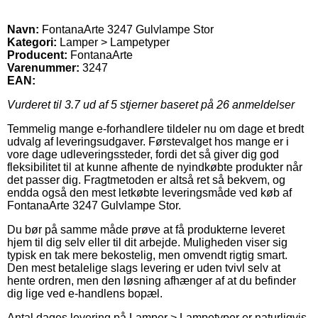
Navn:
FontanaArte 3247 Gulvlampe Stor
Kategori:
Lamper > Lampetyper
Producent:
FontanaArte
Varenummer:
3247
EAN:
Vurderet til
3.7
ud af 5 stjerner baseret på
26
anmeldelser
Temmelig mange e-forhandlere tildeler nu om dage et bredt
udvalg af leveringsudgaver. Førstevalget hos mange er i
vore dage udleveringssteder, fordi det så giver dig god
fleksibilitet til at kunne afhente de nyindkøbte produkter når
det passer dig. Fragtmetoden er altså ret så bekvem, og
endda også den mest letkøbte leveringsmåde ved køb af
FontanaArte 3247 Gulvlampe Stor.
Du bør på samme måde prøve at få produkterne leveret
hjem til dig selv eller til dit arbejde. Muligheden viser sig
typisk en tak mere bekostelig, men omvendt rigtig smart.
Den mest betalelige slags levering er uden tvivl selv at
hente ordren, men den løsning afhænger af at du befinder
dig lige ved e-handlens bopæl.
Antal dages levering på Lamper > Lampetyper er naturligvis