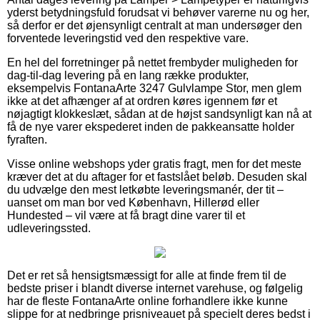
yderst betydningsfuld forudsat vi behøver varerne nu og her,
så derfor er det øjensynligt centralt at man undersøger den
forventede leveringstid ved den respektive vare.
En hel del forretninger på nettet frembyder muligheden for
dag-til-dag levering på en lang række produkter,
eksempelvis FontanaArte 3247 Gulvlampe Stor, men glem
ikke at det afhænger af at ordren køres igennem før et
nøjagtigt klokkeslæt, sådan at de højst sandsynligt kan nå at
få de nye varer ekspederet inden de pakkeansatte holder
fyraften.
Visse online webshops yder gratis fragt, men for det meste
kræver det at du aftager for et fastslået beløb. Desuden skal
du udvælge den mest letkøbte leveringsmanér, der tit –
uanset om man bor ved København, Hillerød eller
Hundested – vil være at få bragt dine varer til et
udleveringssted.
Det er ret så hensigtsmæssigt for alle at finde frem til de
bedste priser i blandt diverse internet varehuse, og følgelig
har de fleste FontanaArte online forhandlere ikke kunne
slippe for at nedbringe prisniveauet på specielt deres bedst i