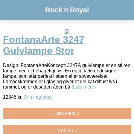
Rock n Royal
FontanaArte 3247
Gulvlampe Stor
Design: FontanaArteKoncept: 3247Â gulvlampe er en stilren
lampe med et behageligt lys. En rigtig lækker designer
lampe, som står perfekt i stuen eller soveværelset.
Lampeskærmen er i glas og giver et delikat diffust lys i
rummet, og er desuden åben bå
(Læs mere)
12345
kr.
(Vis fragtpris)
Læs mere »
Køb nu »