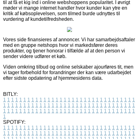
til at få et kig ind i online webshoppens popularitet. I øvrigt
møder vi mange internet handler hvor kunder kan ytre en
kritik af købsoplevelsen, som tilmed burde udnyttes til
vurdering af kundetilfredsheden.
Vores side finansieres af annoncer. Vi har samarbejdsaftaler
med en gruppe netshops hvor vi markedsfører deres
produkter, og tjener honorar i tilfælde af at den person vi
sender videre udfører et køb.
Viden omkring tilbud og online selskaber ajourføres tit, men
vi tager forbehold for forandringer der kan være udarbejdet
efter sidste opdatering af hjemmesidens data.
BITLY:
1
1
1
1
1
1
1
1
1
1
1
1
1
1
1
1
1
1
1
1
1
1
1
1
1
1
1
1
1
1
1
1
1
1
1
1
1
1
1
1
1
1
1
1
1
1
1
1
1
1
1
1
1
1
1
1
1
1
1
1
1
1
1
1
1
1
1
1
1
1
1
1
1
1
1
1
1
1
1
1
1
1
1
1
1
1
1
1
1
1
1
1
1
1
1
1
1
1
1
1
SPOTIFY:
1
1
1
1
1
1
1
1
1
1
1
1
1
1
1
1
1
1
1
1
1
1
1
1
1
1
1
1
1
1
1
1
1
1
1
1
1
1
1
1
1
1
1
1
1
1
1
1
1
1
1
1
1
1
1
1
1
1
1
1
1
1
1
1
1
1
1
1
1
1
1
1
1
1
1
1
1
1
1
1
1
1
1
1
1
1
1
1
1
1
1
1
1
1
1
1
1
1
1