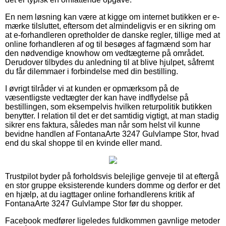
En nem løsning kan være at kigge om internet butikken er e-
mærke tilsluttet, eftersom det almindeligvis er en sikring om
at e-forhandleren opretholder de danske regler, tillige med at
online forhandleren af og til besøges af fagmænd som har
den nødvendige knowhow om vedtægterne på området.
Derudover tilbydes du anledning til at blive hjulpet, såfremt
du får dilemmaer i forbindelse med din bestilling.
I øvrigt tilråder vi at kunden er opmærksom på de
væsentligste vedtægter der kan have indflydelse på
bestillingen, som eksempelvis hvilken returpolitik butikken
benytter. I relation til det er det samtidig vigtigt, at man stadig
sikrer ens faktura, således man når som helst vil kunne
bevidne handlen af FontanaArte 3247 Gulvlampe Stor, hvad
end du skal shoppe til en kvinde eller mand.
Trustpilot byder på forholdsvis belejlige genveje til at eftergå
en stor gruppe eksisterende kunders domme og derfor er det
en hjælp, at du iagttager online forhandlerens kritik af
FontanaArte 3247 Gulvlampe Stor før du shopper.
Facebook medfører ligeledes fuldkommen gavnlige metoder