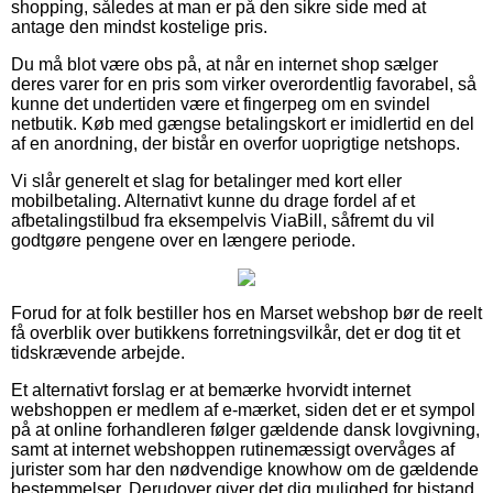
shopping, således at man er på den sikre side med at
antage den mindst kostelige pris.
Du må blot være obs på, at når en internet shop sælger
deres varer for en pris som virker overordentlig favorabel, så
kunne det undertiden være et fingerpeg om en svindel
netbutik. Køb med gængse betalingskort er imidlertid en del
af en anordning, der bistår en overfor uoprigtige netshops.
Vi slår generelt et slag for betalinger med kort eller
mobilbetaling. Alternativt kunne du drage fordel af et
afbetalingstilbud fra eksempelvis ViaBill, såfremt du vil
godtgøre pengene over en længere periode.
Forud for at folk bestiller hos en Marset webshop bør de reelt
få overblik over butikkens forretningsvilkår, det er dog tit et
tidskrævende arbejde.
Et alternativt forslag er at bemærke hvorvidt internet
webshoppen er medlem af e-mærket, siden det er et sympol
på at online forhandleren følger gældende dansk lovgivning,
samt at internet webshoppen rutinemæssigt overvåges af
jurister som har den nødvendige knowhow om de gældende
bestemmelser. Derudover giver det dig mulighed for bistand,