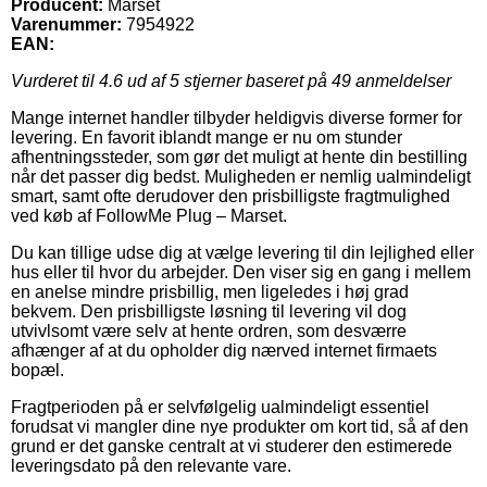
Producent:
Marset
Varenummer:
7954922
EAN:
Vurderet til
4.6
ud af 5 stjerner baseret på
49
anmeldelser
Mange internet handler tilbyder heldigvis diverse former for
levering. En favorit iblandt mange er nu om stunder
afhentningssteder, som gør det muligt at hente din bestilling
når det passer dig bedst. Muligheden er nemlig ualmindeligt
smart, samt ofte derudover den prisbilligste fragtmulighed
ved køb af FollowMe Plug – Marset.
Du kan tillige udse dig at vælge levering til din lejlighed eller
hus eller til hvor du arbejder. Den viser sig en gang i mellem
en anelse mindre prisbillig, men ligeledes i høj grad
bekvem. Den prisbilligste løsning til levering vil dog
utvivlsomt være selv at hente ordren, som desværre
afhænger af at du opholder dig nærved internet firmaets
bopæl.
Fragtperioden på er selvfølgelig ualmindeligt essentiel
forudsat vi mangler dine nye produkter om kort tid, så af den
grund er det ganske centralt at vi studerer den estimerede
leveringsdato på den relevante vare.