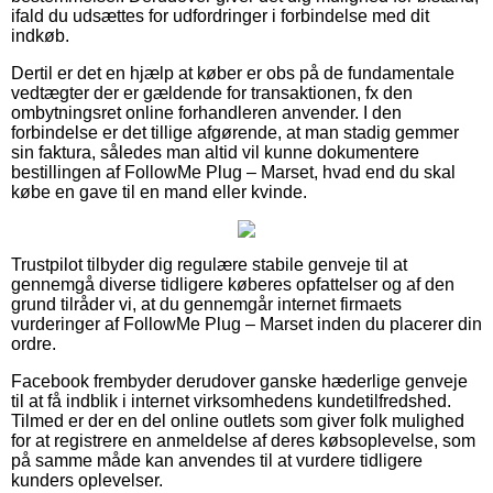
ifald du udsættes for udfordringer i forbindelse med dit
indkøb.
Dertil er det en hjælp at køber er obs på de fundamentale
vedtægter der er gældende for transaktionen, fx den
ombytningsret online forhandleren anvender. I den
forbindelse er det tillige afgørende, at man stadig gemmer
sin faktura, således man altid vil kunne dokumentere
bestillingen af FollowMe Plug – Marset, hvad end du skal
købe en gave til en mand eller kvinde.
Trustpilot tilbyder dig regulære stabile genveje til at
gennemgå diverse tidligere køberes opfattelser og af den
grund tilråder vi, at du gennemgår internet firmaets
vurderinger af FollowMe Plug – Marset inden du placerer din
ordre.
Facebook frembyder derudover ganske hæderlige genveje
til at få indblik i internet virksomhedens kundetilfredshed.
Tilmed er der en del online outlets som giver folk mulighed
for at registrere en anmeldelse af deres købsoplevelse, som
på samme måde kan anvendes til at vurdere tidligere
kunders oplevelser.