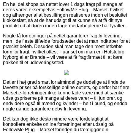
En hel del shops på nettet lover 1 dags fragt på mange af
deres varer, eksempelvis FollowMe Plug – Marset, hvilket
dog afhænger af at bestillingen realiseres inden et besluttet
klokkeslæt, så at de har udsigt til at kunne nå at få dit nye
produkt ud af døren inden lagermedarbejderne har fyraften.
Nogle få forretninger på nettet garanterer fragtfri levering,
men i de fleste tilfælde forudsætter det at man indkøber for et
præcist beløb. Desuden skal man tage den mest letkøbte
form for fragt, hvilket oftest – uanset om man er i Holstebro,
Nyborg eller Brande – vil være at få fragtfirmaet til at køre
pakken til et udleveringssted.
Det er i høj grad smart for almindelige dødelige at finde de
laveste priser på forskellige online outlets, og derfor har flere
Marset e-forretninger ikke kunne lade være med at sænke
udsalgspriserne på mange af deres varer – til juniorer, og
endvidere også til mænd og kvinder – helt i bund, og endda
nogle gange garantere gebyrfri levering.
Det kan dog ikke desto mindre være fordelagtigt at
kontrollere enkelte online forretninger efter udsalg på
FollowMe Plug – Marset forinden du færdiggør din