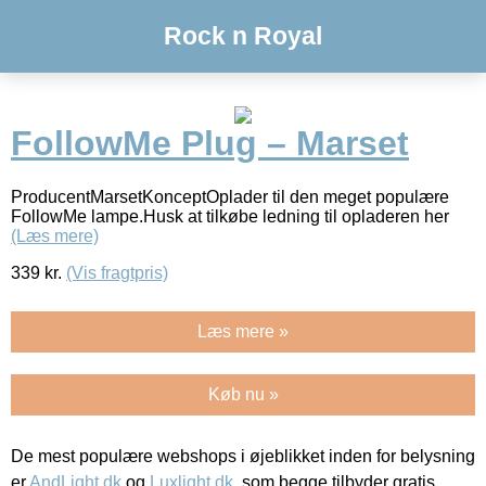
Rock n Royal
FollowMe Plug – Marset
ProducentMarsetKonceptOplader til den meget populære
FollowMe lampe.Husk at tilkøbe ledning til opladeren her
(Læs mere)
339
kr.
(Vis fragtpris)
Læs mere »
Køb nu »
De mest populære webshops i øjeblikket inden for belysning
er
AndLight.dk
og
Luxlight.dk
, som begge tilbyder gratis