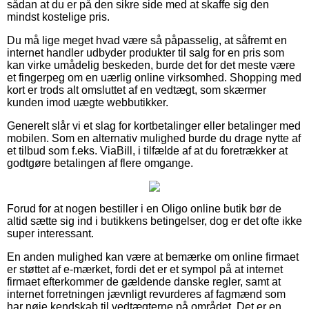
sådan at du er på den sikre side med at skaffe sig den
mindst kostelige pris.
Du må lige meget hvad være så påpasselig, at såfremt en
internet handler udbyder produkter til salg for en pris som
kan virke umådelig beskeden, burde det for det meste være
et fingerpeg om en uærlig online virksomhed. Shopping med
kort er trods alt omsluttet af en vedtægt, som skærmer
kunden imod uægte webbutikker.
Generelt slår vi et slag for kortbetalinger eller betalinger med
mobilen. Som en alternativ mulighed burde du drage nytte af
et tilbud som f.eks. ViaBill, i tilfælde af at du foretrækker at
godtgøre betalingen af flere omgange.
Forud for at nogen bestiller i en Oligo online butik bør de
altid sætte sig ind i butikkens betingelser, dog er det ofte ikke
super interessant.
En anden mulighed kan være at bemærke om online firmaet
er støttet af e-mærket, fordi det er et sympol på at internet
firmaet efterkommer de gældende danske regler, samt at
internet forretningen jævnligt revurderes af fagmænd som
har nøje kendskab til vedtægterne på området. Det er en