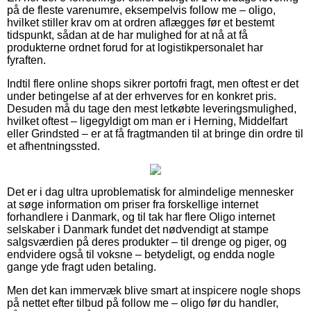
på de fleste varenumre, eksempelvis follow me – oligo,
hvilket stiller krav om at ordren aflægges før et bestemt
tidspunkt, sådan at de har mulighed for at nå at få
produkterne ordnet forud for at logistikpersonalet har
fyraften.
Indtil flere online shops sikrer portofri fragt, men oftest er det
under betingelse af at der erhverves for en konkret pris.
Desuden må du tage den mest letkøbte leveringsmulighed,
hvilket oftest – ligegyldigt om man er i Herning, Middelfart
eller Grindsted – er at få fragtmanden til at bringe din ordre til
et afhentningssted.
Det er i dag ultra uproblematisk for almindelige mennesker
at søge information om priser fra forskellige internet
forhandlere i Danmark, og til tak har flere Oligo internet
selskaber i Danmark fundet det nødvendigt at stampe
salgsværdien på deres produkter – til drenge og piger, og
endvidere også til voksne – betydeligt, og endda nogle
gange yde fragt uden betaling.
Men det kan immervæk blive smart at inspicere nogle shops
på nettet efter tilbud på follow me – oligo før du handler,