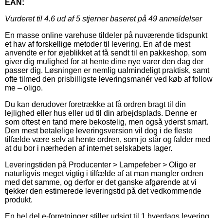
EAN:
Vurderet til
4.6
ud af 5 stjerner baseret på
49
anmeldelser
En masse online varehuse tildeler på nuværende tidspunkt
et hav af forskellige metoder til levering. En af de mest
anvendte er for øjeblikket at få sendt til en pakkeshop, som
giver dig mulighed for at hente dine nye varer den dag der
passer dig. Løsningen er nemlig ualmindeligt praktisk, samt
ofte tilmed den prisbilligste leveringsmanér ved køb af follow
me – oligo.
Du kan derudover foretrække at få ordren bragt til din
lejlighed eller hus eller ud til din arbejdsplads. Denne er
som oftest en tand mere bekostelig, men også yderst smart.
Den mest betalelige leveringsversion vil dog i de fleste
tilfælde være selv at hente ordren, som jo står og falder med
at du bor i nærheden af internet selskabets lager.
Leveringstiden på Producenter > Lampefeber > Oligo er
naturligvis meget vigtig i tilfælde af at man mangler ordren
med det samme, og derfor er det ganske afgørende at vi
tjekker den estimerede leveringstid på det vedkommende
produkt.
En hel del e-forretninger stiller udsigt til 1 hverdags levering