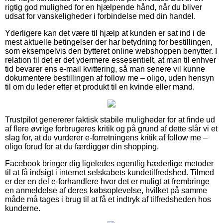
rigtig god mulighed for en hjælpende hånd, når du bliver
udsat for vanskeligheder i forbindelse med din handel.
Yderligere kan det være til hjælp at kunden er sat ind i de
mest aktuelle betingelser der har betydning for bestillingen,
som eksempelvis den bytteret online webshoppen benytter. I
relation til det er det ydermere essesentielt, at man til enhver
tid bevarer ens e-mail kvittering, så man senere vil kunne
dokumentere bestillingen af follow me – oligo, uden hensyn
til om du leder efter et produkt til en kvinde eller mand.
Trustpilot genererer faktisk stabile muligheder for at finde ud
af flere øvrige forbrugeres kritik og på grund af dette slår vi et
slag for, at du vurderer e-forretningens kritik af follow me –
oligo forud for at du færdiggør din shopping.
Facebook bringer dig ligeledes egentlig hæderlige metoder
til at få indsigt i internet selskabets kundetilfredshed. Tilmed
er der en del e-forhandlere hvor det er muligt at frembringe
en anmeldelse af deres købsoplevelse, hvilket på samme
måde må tages i brug til at få et indtryk af tilfredsheden hos
kunderne.