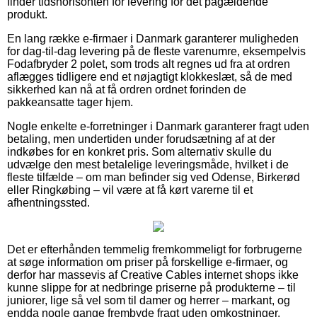
finder tidshorisonten for levering for det pågældende
produkt.
En lang række e-firmaer i Danmark garanterer muligheden
for dag-til-dag levering på de fleste varenumre, eksempelvis
Fodafbryder 2 polet, som trods alt regnes ud fra at ordren
aflægges tidligere end et nøjagtigt klokkeslæt, så de med
sikkerhed kan nå at få ordren ordnet forinden de
pakkeansatte tager hjem.
Nogle enkelte e-forretninger i Danmark garanterer fragt uden
betaling, men undertiden under forudsætning af at der
indkøbes for en konkret pris. Som alternativ skulle du
udvælge den mest betalelige leveringsmåde, hvilket i de
fleste tilfælde – om man befinder sig ved Odense, Birkerød
eller Ringkøbing – vil være at få kørt varerne til et
afhentningssted.
Det er efterhånden temmelig fremkommeligt for forbrugerne
at søge information om priser på forskellige e-firmaer, og
derfor har massevis af Creative Cables internet shops ikke
kunne slippe for at nedbringe priserne på produkterne – til
juniorer, lige så vel som til damer og herrer – markant, og
endda nogle gange frembyde fragt uden omkostninger.