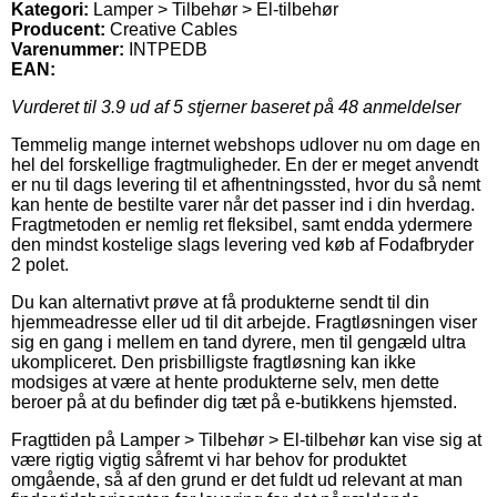
Kategori:
Lamper > Tilbehør > El-tilbehør
Producent:
Creative Cables
Varenummer:
INTPEDB
EAN:
Vurderet til
3.9
ud af 5 stjerner baseret på
48
anmeldelser
Temmelig mange internet webshops udlover nu om dage en
hel del forskellige fragtmuligheder. En der er meget anvendt
er nu til dags levering til et afhentningssted, hvor du så nemt
kan hente de bestilte varer når det passer ind i din hverdag.
Fragtmetoden er nemlig ret fleksibel, samt endda ydermere
den mindst kostelige slags levering ved køb af Fodafbryder
2 polet.
Du kan alternativt prøve at få produkterne sendt til din
hjemmeadresse eller ud til dit arbejde. Fragtløsningen viser
sig en gang i mellem en tand dyrere, men til gengæld ultra
ukompliceret. Den prisbilligste fragtløsning kan ikke
modsiges at være at hente produkterne selv, men dette
beroer på at du befinder dig tæt på e-butikkens hjemsted.
Fragttiden på Lamper > Tilbehør > El-tilbehør kan vise sig at
være rigtig vigtig såfremt vi har behov for produktet
omgående, så af den grund er det fuldt ud relevant at man