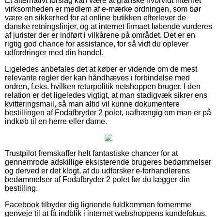
Et alternativt forslag kan være at granske hvorvidt internet
virksomheden er medlem af e-mærke ordningen, som bør
være en sikkerhed for at online butikken efterlever de
danske retningslinjer, og at internet firmaet løbende vurderes
af jurister der er indført i vilkårene på området. Det er en
rigtig god chance for assistance, for så vidt du oplever
udfordringer med din handel.
Ligeledes anbefales det at køber er vidende om de mest
relevante regler der kan håndhæves i forbindelse med
ordren, f.eks. hvilken returpolitik netshoppen bruger. I den
relation er det ligeledes vigtigt, at man stadigvæk sikrer ens
kvitteringsmail, så man altid vil kunne dokumentere
bestillingen af Fodafbryder 2 polet, uafhængig om man er på
indkøb til en herre eller dame.
Trustpilot fremskaffer helt fantastiske chancer for at
gennemrode adskillige eksisterende brugeres bedømmelser
og derved er det klogt, at du udforsker e-forhandlerens
bedømmelser af Fodafbryder 2 polet før du lægger din
bestilling.
Facebook tilbyder dig lignende fuldkommen fornemme
genveje til at få indblik i internet webshoppens kundefokus.