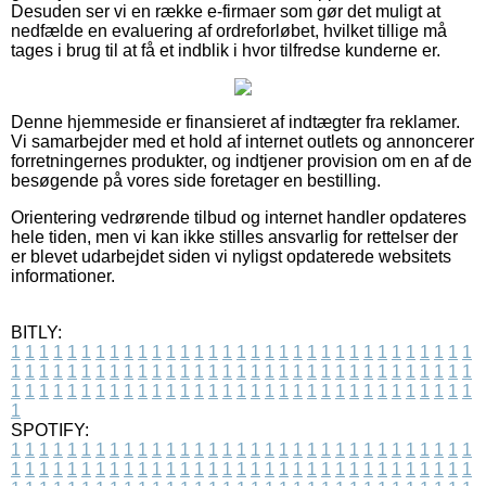
Desuden ser vi en række e-firmaer som gør det muligt at
nedfælde en evaluering af ordreforløbet, hvilket tillige må
tages i brug til at få et indblik i hvor tilfredse kunderne er.
Denne hjemmeside er finansieret af indtægter fra reklamer.
Vi samarbejder med et hold af internet outlets og annoncerer
forretningernes produkter, og indtjener provision om en af de
besøgende på vores side foretager en bestilling.
Orientering vedrørende tilbud og internet handler opdateres
hele tiden, men vi kan ikke stilles ansvarlig for rettelser der
er blevet udarbejdet siden vi nyligst opdaterede websitets
informationer.
BITLY:
1
1
1
1
1
1
1
1
1
1
1
1
1
1
1
1
1
1
1
1
1
1
1
1
1
1
1
1
1
1
1
1
1
1
1
1
1
1
1
1
1
1
1
1
1
1
1
1
1
1
1
1
1
1
1
1
1
1
1
1
1
1
1
1
1
1
1
1
1
1
1
1
1
1
1
1
1
1
1
1
1
1
1
1
1
1
1
1
1
1
1
1
1
1
1
1
1
1
1
1
SPOTIFY:
1
1
1
1
1
1
1
1
1
1
1
1
1
1
1
1
1
1
1
1
1
1
1
1
1
1
1
1
1
1
1
1
1
1
1
1
1
1
1
1
1
1
1
1
1
1
1
1
1
1
1
1
1
1
1
1
1
1
1
1
1
1
1
1
1
1