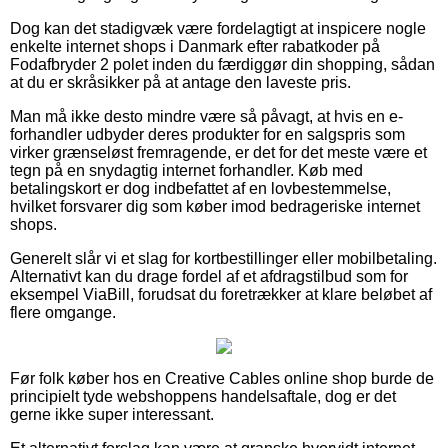
Dog kan det stadigvæk være fordelagtigt at inspicere nogle
enkelte internet shops i Danmark efter rabatkoder på
Fodafbryder 2 polet inden du færdiggør din shopping, sådan
at du er skråsikker på at antage den laveste pris.
Man må ikke desto mindre være så påvagt, at hvis en e-
forhandler udbyder deres produkter for en salgspris som
virker grænseløst fremragende, er det for det meste være et
tegn på en snydagtig internet forhandler. Køb med
betalingskort er dog indbefattet af en lovbestemmelse,
hvilket forsvarer dig som køber imod bedrageriske internet
shops.
Generelt slår vi et slag for kortbestillinger eller mobilbetaling.
Alternativt kan du drage fordel af et afdragstilbud som for
eksempel ViaBill, forudsat du foretrækker at klare beløbet af
flere omgange.
Før folk køber hos en Creative Cables online shop burde de
principielt tyde webshoppens handelsaftale, dog er det
gerne ikke super interessant.