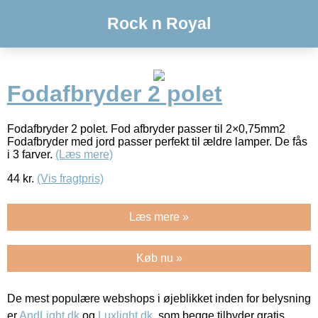
Rock n Royal
Fodafbryder 2 polet
Fodafbryder 2 polet. Fod afbryder passer til 2×0,75mm2
Fodafbryder med jord passer perfekt til ældre lamper. De fås
i 3 farver.
(Læs mere)
44
kr.
(Vis fragtpris)
Læs mere »
Køb nu »
De mest populære webshops i øjeblikket inden for belysning
er
AndLight.dk
og
Luxlight.dk
, som begge tilbyder gratis