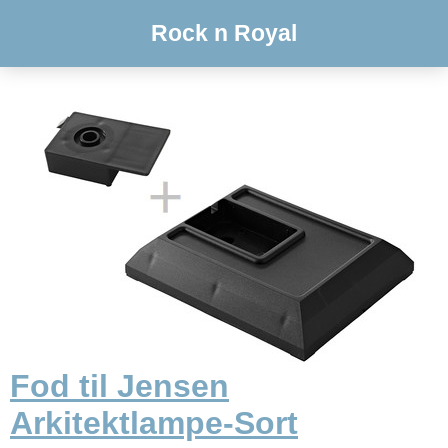
Rock n Royal
Fod til Jensen
Arkitektlampe-Sort