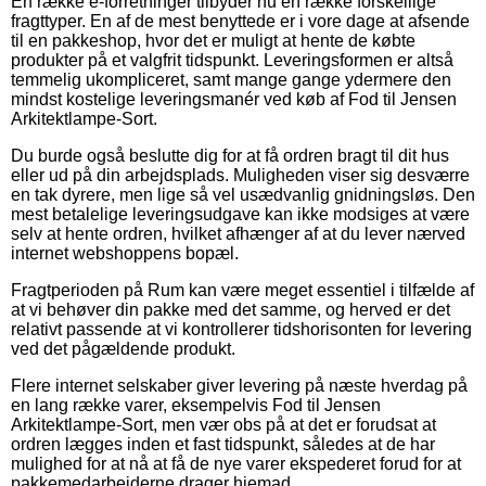
En række e-forretninger tilbyder nu en række forskellige
fragttyper. En af de mest benyttede er i vore dage at afsende
til en pakkeshop, hvor det er muligt at hente de købte
produkter på et valgfrit tidspunkt. Leveringsformen er altså
temmelig ukompliceret, samt mange gange ydermere den
mindst kostelige leveringsmanér ved køb af Fod til Jensen
Arkitektlampe-Sort.
Du burde også beslutte dig for at få ordren bragt til dit hus
eller ud på din arbejdsplads. Muligheden viser sig desværre
en tak dyrere, men lige så vel usædvanlig gnidningsløs. Den
mest betalelige leveringsudgave kan ikke modsiges at være
selv at hente ordren, hvilket afhænger af at du lever nærved
internet webshoppens bopæl.
Fragtperioden på Rum kan være meget essentiel i tilfælde af
at vi behøver din pakke med det samme, og herved er det
relativt passende at vi kontrollerer tidshorisonten for levering
ved det pågældende produkt.
Flere internet selskaber giver levering på næste hverdag på
en lang række varer, eksempelvis Fod til Jensen
Arkitektlampe-Sort, men vær obs på at det er forudsat at
ordren lægges inden et fast tidspunkt, således at de har
mulighed for at nå at få de nye varer ekspederet forud for at
pakkemedarbejderne drager hjemad.