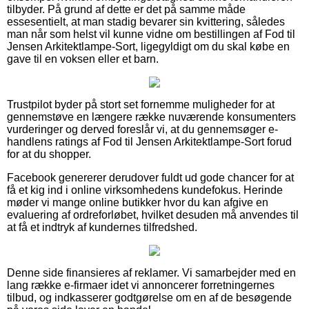
tilbyder. På grund af dette er det på samme måde
essesentielt, at man stadig bevarer sin kvittering, således
man når som helst vil kunne vidne om bestillingen af Fod til
Jensen Arkitektlampe-Sort, ligegyldigt om du skal købe en
gave til en voksen eller et barn.
Trustpilot byder på stort set fornemme muligheder for at
gennemstøve en længere række nuværende konsumenters
vurderinger og derved foreslår vi, at du gennemsøger e-
handlens ratings af Fod til Jensen Arkitektlampe-Sort forud
for at du shopper.
Facebook genererer derudover fuldt ud gode chancer for at
få et kig ind i online virksomhedens kundefokus. Herinde
møder vi mange online butikker hvor du kan afgive en
evaluering af ordreforløbet, hvilket desuden må anvendes til
at få et indtryk af kundernes tilfredshed.
Denne side finansieres af reklamer. Vi samarbejder med en
lang række e-firmaer idet vi annoncerer forretningernes
tilbud, og indkasserer godtgørelse om en af de besøgende