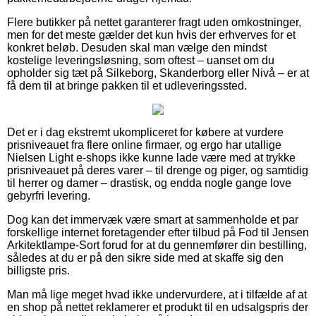
Flere butikker på nettet garanterer fragt uden omkostninger,
men for det meste gælder det kun hvis der erhverves for et
konkret beløb. Desuden skal man vælge den mindst
kostelige leveringsløsning, som oftest – uanset om du
opholder sig tæt på Silkeborg, Skanderborg eller Nivå – er at
få dem til at bringe pakken til et udleveringssted.
Det er i dag ekstremt ukompliceret for købere at vurdere
prisniveauet fra flere online firmaer, og ergo har utallige
Nielsen Light e-shops ikke kunne lade være med at trykke
prisniveauet på deres varer – til drenge og piger, og samtidig
til herrer og damer – drastisk, og endda nogle gange love
gebyrfri levering.
Dog kan det immervæk være smart at sammenholde et par
forskellige internet foretagender efter tilbud på Fod til Jensen
Arkitektlampe-Sort forud for at du gennemfører din bestilling,
således at du er på den sikre side med at skaffe sig den
billigste pris.
Man må lige meget hvad ikke undervurdere, at i tilfælde af at
en shop på nettet reklamerer et produkt til en udsalgspris der