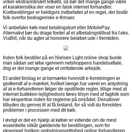
virker ekstraordinært letkøbt, så bør det mange gange være
et karakteristika der viser en falsk internet forhandler.
Kortbestillinger er heldigvis indbefattet af en regel, der bistår
folk overfor bedrageriske e-firmaer.
Vi anbefaler køb med betalingskort eller MobilePay.
Alternativt bør du drage fordel af et afbetalingstilbud fra f.eks.
ViaBill, når du agter at honorere beløbet ude i fremtiden.
Inden folk bestiller på en Nielsen Light online shop burde
man sådan set løbe igennem netshoppens handelsaftale,
dog er det mange gange et omfattende arbejde.
Et andet forslag er at bemærke hvorvidt e-forretningen er
godkendt af e-mærket, hvilket længe har været en antydning
af at e-forhandleren følger de opstillede regler, tillige med at
internet butikken lejlighedsvis føres tilsyn med af fagfolk som
har ekspertise inden for reglerne på området. Derudover
tilbydes du genvej til at få bistand, for så vidt du forvoldes
problemer i processen med dit køb.
I øvrigt er det en hjælp at køber er vidende om de mest
essentielle vilkår gældende for bestillingen, som for
eksempel hvilken ombytningsrettighed online forhandleren