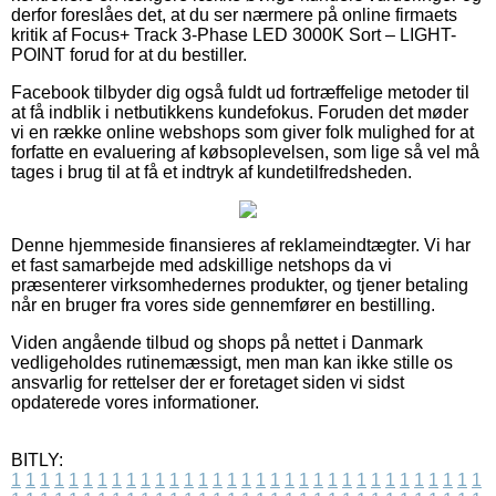
derfor foreslåes det, at du ser nærmere på online firmaets
kritik af Focus+ Track 3-Phase LED 3000K Sort – LIGHT-
POINT forud for at du bestiller.
Facebook tilbyder dig også fuldt ud fortræffelige metoder til
at få indblik i netbutikkens kundefokus. Foruden det møder
vi en række online webshops som giver folk mulighed for at
forfatte en evaluering af købsoplevelsen, som lige så vel må
tages i brug til at få et indtryk af kundetilfredsheden.
Denne hjemmeside finansieres af reklameindtægter. Vi har
et fast samarbejde med adskillige netshops da vi
præsenterer virksomhedernes produkter, og tjener betaling
når en bruger fra vores side gennemfører en bestilling.
Viden angående tilbud og shops på nettet i Danmark
vedligeholdes rutinemæssigt, men man kan ikke stille os
ansvarlig for rettelser der er foretaget siden vi sidst
opdaterede vores informationer.
BITLY:
1
1
1
1
1
1
1
1
1
1
1
1
1
1
1
1
1
1
1
1
1
1
1
1
1
1
1
1
1
1
1
1
1