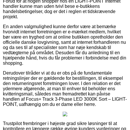
Forud for at nogen shopper hos en LIGHT-POINT internet
handler kunne man uden tvivl bese e-butikkens
handelsbetingelser, dog er det i reglen et tidskrævende
projekt.
En anden valgmulighed kunne derfor være at bemærke
hvorvidt internet forretningen er e-mærket medlem, hvilket
bør være en tryghed om at online butikken opretholder den
officielle danske lovgivning, samt at internet forhandleren nu
og da ses til af specialister som har nøje kendskab til
vedtægterne på området. Desuden får du anledning til en
hjælpende hånd, hvis du får problemer i forbindelse med din
shopping.
Derudover tilråder vi at du er obs på de fundamentale
retningslinjer der er gældende for bestillingen, til eksempel
den returneringsret forretningen lover. I den relation er det
ydermere afgørende, at man til enhver tid beholder ens
kvitteringsmail, således man fremadrettet kan påvise
handlen af Focus+ Track 3-Phase LED 3000K Sort – LIGHT-
POINT, uafhængig om du er dame eller herre.
Trustpilot frembringer i højeste grad sikre løsninger til at
kontrollere en længere række øvrige kunders vurderinger og