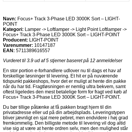
Navn:
Focus+ Track 3-Phase LED 3000K Sort – LIGHT-
POINT
Kategori:
Lamper -> Loftlamper -> Light Point Loftlamper ->
Focus+ Track 3-Phase LED 3000K Sort – LIGHT-POINT
Producent:
LIGHT-POINT
Varenummer:
10147187
EAN:
5711389616557
Vurderet til
3.9
ud af 5 stjerner baseret på
12
anmeldelser
En stor portion e-forhandlere udlover nu til dags et hav af
forskellige løsninger til levering. Et hit er på nuværende
tidspunkt pakkeshops, hvor det er muligt at hente din pakke
når du har tid. Fragtløsningen er nemlig ultra bekvem, samt
oftest ligeledes den mest betalelige form for fragt ved køb af
Focus+ Track 3-Phase LED 3000K Sort – LIGHT-POINT.
Du bør tillige påtænke at få pakken bragt hjem til din
privatadresse eller ud på din arbejdsplads. Leveringstypen
bliver jævnligt en sjat mere pebret, men endvidere i høj grad
fremkommelig. Den billigste metode til levering vil dog altid
vise sig at være at hente ordren selv, men den mulighed står