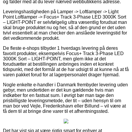
og falder med at du lever nærved webbutikkens adresse.
Leveringshastigheden på Lamper -> Loftlamper -> Light
Point Loftlamper -> Focus+ Track 3-Phase LED 3000K Sort
– LIGHT-POINT er selvfølgelig ultra væsentlig forudsat man
skal bruge produktet nu og her, så af den grund er det uden
tvivl essentielt at man checker den anslåede leveringstid for
det vedkommende produkt.
De fleste e-shops tilbyder 1 hverdags levering på deres
favorit produkter, eksempelvis Focus+ Track 3-Phase LED
3000K Sort – LIGHT-POINT, men glem ikke at det
forudsætter at bestillingen anbringes inden et konkret
tidspunkt, med det formål at de har udsigt til at kunne nå at få
varen pakket forud for at lagerpersonalet drager hjemad.
Nogle enkelte e-handler i Danmark frembyder levering uden
gebyr, men undertiden er det kun gældende hvis man
indkøber for en fastsat sum. I øvrigt bør man tage den
prisbilligste leveringsmetode, der tit – uden hensyn til om
man bor ved Vejle, Frederikshavn eller Billund – vil være at
få dem til at bringe dine varer til et afhentningssted.
Det har vist sig at være rigtig smart for enhver at