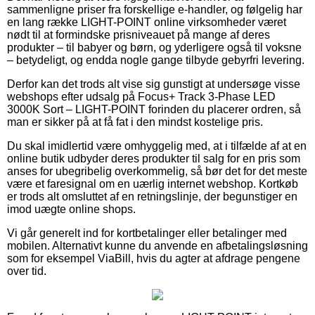
sammenligne priser fra forskellige e-handler, og følgelig har
en lang række LIGHT-POINT online virksomheder været
nødt til at formindske prisniveauet på mange af deres
produkter – til babyer og børn, og yderligere også til voksne
– betydeligt, og endda nogle gange tilbyde gebyrfri levering.
Derfor kan det trods alt vise sig gunstigt at undersøge visse
webshops efter udsalg på Focus+ Track 3-Phase LED
3000K Sort – LIGHT-POINT forinden du placerer ordren, så
man er sikker på at få fat i den mindst kostelige pris.
Du skal imidlertid være omhyggelig med, at i tilfælde af at en
online butik udbyder deres produkter til salg for en pris som
anses for ubegribelig overkommelig, så bør det for det meste
være et faresignal om en uærlig internet webshop. Kortkøb
er trods alt omsluttet af en retningslinje, der begunstiger en
imod uægte online shops.
Vi går generelt ind for kortbetalinger eller betalinger med
mobilen. Alternativt kunne du anvende en afbetalingsløsning
som for eksempel ViaBill, hvis du agter at afdrage pengene
over tid.