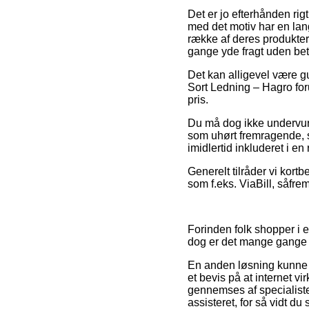
Det er jo efterhånden rig
med det motiv har en lan
række af deres produkter 
gange yde fragt uden bet
Det kan alligevel være g
Sort Ledning – Hagro foru
pris.
Du må dog ikke undervurde
som uhørt fremragende, s
imidlertid inkluderet i 
Generelt tilråder vi kor
som f.eks. ViaBill, såfre
Forinden folk shopper i 
dog er det mange gange 
En anden løsning kunne v
et bevis på at internet v
gennemses af specialister
assisteret, for så vidt du