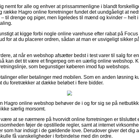
tig nemt for alle og enhver at prissammenligne i blandt forskellig
g række Hagro online forretninger fundet det uundgåeligt at ne
– til drenge og piger, men ligeledes til mænd og kvinder – helt
aling.
unstigt at kigge forbi nogle online varehuse efter rabat på Focu
d for at du placerer ordren, sådan at man er usvigeligt sikker p
re, at når en webshop afsætter bedst i test varer til salg for e
å kan det tit være et fingerpeg om en uærlig online webshop. Kor
en retningslinje, som begunstiger køberen imod fup webshops.
tbetalinger eller betalinger med mobilen. Som en anden løsning k
mt du foretrækker at dække beløbet i flere bidder.
en Hagro online webshop behøver de i og for sig se på netbutikke
ikke særlig morsomt.
ære at se nærmere på hvorvidt online forretningen er tilsluttet 
irksomheden føjer de opstillede regler, samt at internet virksom
 som har indsigt i de gældende love. Derudover giver det dig anl
 skulle få vanskeligheder i forbindelse med din ordre.