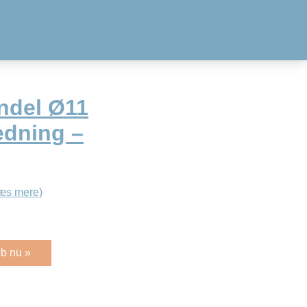
ndel Ø11
edning –
æs mere)
b nu »