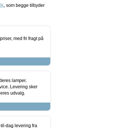
dk
, som begge tilbyder
priser, med fri fragt på
 deres lamper.
ice. Levering sker
deres udvalg.
l-dag levering fra