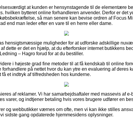
elsesværdigt at kunden er hensynstagende til de elementære b
ks. hvilken bytteret online forhandleren anvender. Derfor er det 
 købsbekræftelse, så man senere kan bevise ordren af Focus Mi
d end man leder efter en vare til en herre eller dame.
tilpas hensigtsmæssige muligheder for at udforske adskillige nu
af dette er det en hjælp, at du efterforsker internet butikkens 
edning – Hagro forud for at du bestiller.
re i højeste grad fine metoder til at få kendskab til online fo
forhandlere på nettet hvor du kan ytre en evaluering af deres
t få et indtryk af tilfredsheden hos kunderne.
eres af reklamer. Vi har samarbejdsaftaler med massevis af e-bu
s varer, og indtjener betaling hvis vores brugere udfører en best
r og webbutikker værnes om ofte, men vi kan ikke stilles ansvarl
 vi sidste gang opdaterede hjemmesidens oplysninger.