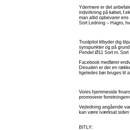
Ydermere er det anbefal
indvirkning på købet, f.e
man altid opbevarer ens
Sort Ledning – Hagro, hva
Trustpilot tilbyder dig 
synspunkter og på grund 
Pendel Ø11 Sort m. Sort L
Facebook medfører endvide
Desuden er der en række 
ligeledes bør bruges til a
Vores hjemmeside finansi
promoverer forretningerne
Vejledning angående vare
kan være iværksat siden
BITLY: