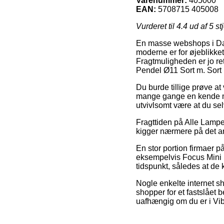
Varenummer:
405000
EAN:
5708715 405008
Vurderet til
4.4
ud af 5 st
En masse webshops i Danm
moderne er for øjeblikke
Fragtmuligheden er jo ret
Pendel Ø11 Sort m. Sort
Du burde tillige prøve at
mange gange en kende mi
utvivlsomt være at du sel
Fragttiden på Alle Lamper
kigger nærmere på det an
En stor portion firmaer p
eksempelvis Focus Mini P
tidspunkt, således at de 
Nogle enkelte internet sh
shopper for et fastslået
uafhængig om du er i Vibor