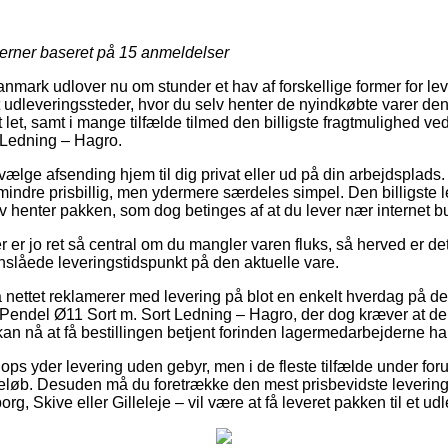
jerner baseret på
15
anmeldelser
ark udlover nu om stunder et hav af forskellige former for lev
t udleveringssteder, hvor du selv henter de nyindkøbte varer den
 let, samt i mange tilfælde tilmed den billigste fragtmulighed v
 Ledning – Hagro.
 vælge afsending hjem til dig privat eller ud på din arbejdsplad
ndre prisbillig, men ydermere særdeles simpel. Den billigste 
v henter pakken, som dog betinges af at du lever nær internet bu
 er jo ret så central om du mangler varen fluks, så herved er de
slåede leveringstidspunkt på den aktuelle vare.
å nettet reklamerer med levering på blot en enkelt hverdag på de 
endel Ø11 Sort m. Sort Ledning – Hagro, der dog kræver at der b
kan nå at få bestillingen betjent forinden lagermedarbejderne har 
ops yder levering uden gebyr, men i de fleste tilfælde under for
 beløb. Desuden må du foretrække den mest prisbevidste levering
g, Skive eller Gilleleje – vil være at få leveret pakken til et ud