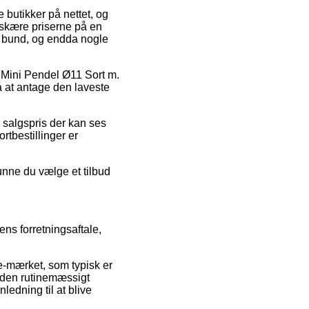
e butikker på nettet, og
dskære priserne på en
 i bund, og endda nogle
s Mini Pendel Ø11 Sort m.
å at antage den laveste
n salgspris der kan ses
tbestillinger er
unne du vælge et tilbud
ns forretningsaftale,
e-mærket, som typisk er
heden rutinemæssigt
edning til at blive