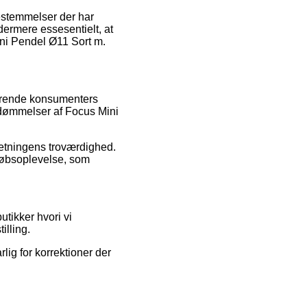
estemmelser der har
ydermere essesentielt, at
ni Pendel Ø11 Sort m.
værende konsumenters
bedømmelser af Focus Mini
rretningens troværdighed.
 købsoplevelse, som
tikker hvori vi
illing.
ig for korrektioner der