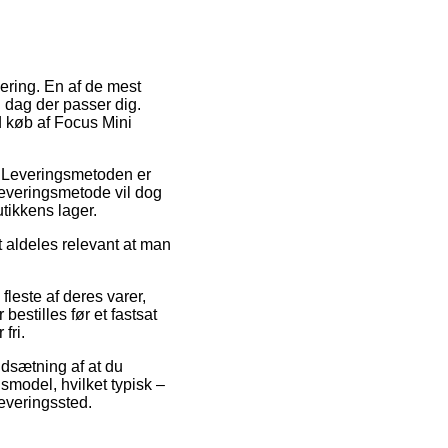
ering. En af de mest
 dag der passer dig.
ed køb af Focus Mini
s. Leveringsmetoden er
leveringsmetode vil dog
tikkens lager.
t aldeles relevant at man
fleste af deres varer,
estilles før et fastsat
fri.
udsætning af at du
smodel, hvilket typisk –
leveringssted.