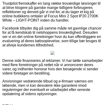
Trustpilot fremskaffer en lang række troværdige løsninger til
at blive klogere på ganske mange tidligere forbrugeres
reflektioner og derved går vi ind for, at du tager et kig på
online butikkens omtaler af Focus Mini 2 Spot IP20 2700K
White – LIGHT-POINT inden du handler.
Facebook tilbyder dig på samme måde ret gavnlige chancer
for at få kendskab til netshoppens troværdighed. Desuden
ser vi en del online forretninger hvor du kan offentliggøre en
evaluering af deres købsoplevelse, som tillige bør bruges til
at afveje kundernes tilfredshed.
Denne side finansieres af reklamer. Vi har tætte samarbejder
med flere forretninger på nettet når vi annoncerer deres
varer, og indhenter honorar hvis den besøgende vi sender
videre foretager en bestilling.
Anvisninger vedrørende tilbud og e-firmaer værnes om
løbende, men vi kan desværre ikke garantere imod
reguleringer der eventuelt er udarbejdet efter seneste
opdatering af sidens oplysninger.