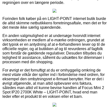
regningen over en længere periode.
Forinden folk køber på en LIGHT-POINT internet butik burde
de altid skimme netbutikkens forretningsaftale, men det er for
det meste ikke særlig spændende.
En anden valgmulighed er at undersøge hvorvidt internet
virksomheden er medlem af e-mærke ordningen, grundet at
det typisk er en antydning af at e-forhandleren lever op til de
officielle regler, og at butikken af og til revurderes af fagfolk
som forstår de gældende regulativer. Desuden tilbydes du
lejlighed til assistance, såfremt du udsættes for dilemmaer i
processen med din shopping.
For øvrigt er det fornuftigt at du er omhyggelig omkring de
mest vitale vilkår der spiller ind i forbindelse med ordren, for
eksempel den ombytningsret e-firmaet benytter. Her er det i
øvrigt afgørende, at man altid opbevarer ens faktura,
således man altid vil kunne bevise handlen af Focus Mini 2
Spot IP20 2700K White – LIGHT-POINT, hvad end man
leder efter et produkt til en voksen eller et barn.