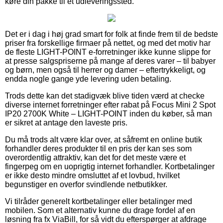
køre din pakke til et udleveringssted.
Det er i dag i høj grad smart for folk at finde frem til de bedste
priser fra forskellige firmaer på nettet, og med det motiv har
de fleste LIGHT-POINT e-forretninger ikke kunne slippe for
at presse salgspriserne på mange af deres varer – til babyer
og børn, men også til herrer og damer – eftertrykkeligt, og
endda nogle gange yde levering uden betaling.
Trods dette kan det stadigvæk blive tiden værd at checke
diverse internet forretninger efter rabat på Focus Mini 2 Spot
IP20 2700K White – LIGHT-POINT inden du køber, så man
er sikret at antage den laveste pris.
Du må trods alt være klar over, at såfremt en online butik
forhandler deres produkter til en pris der kan ses som
overordentlig attraktiv, kan det for det meste være et
fingerpeg om en uoprigtig internet forhandler. Kortbetalinger
er ikke desto mindre omsluttet af et lovbud, hvilket
begunstiger en overfor svindlende netbutikker.
Vi tilråder generelt kortbetalinger eller betalinger med
mobilen. Som et alternativ kunne du drage fordel af en
løsning fra fx ViaBill, for så vidt du efterspørger at afdrage