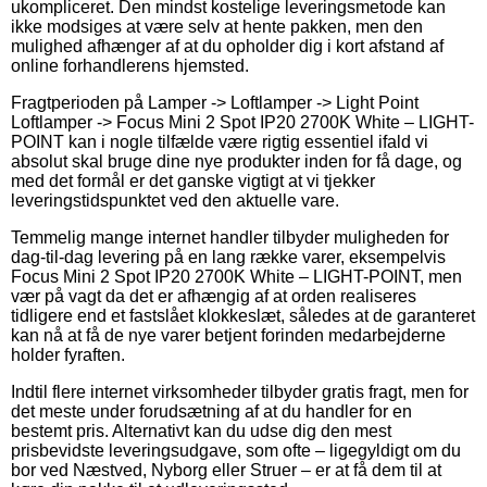
ukompliceret. Den mindst kostelige leveringsmetode kan
ikke modsiges at være selv at hente pakken, men den
mulighed afhænger af at du opholder dig i kort afstand af
online forhandlerens hjemsted.
Fragtperioden på Lamper -> Loftlamper -> Light Point
Loftlamper -> Focus Mini 2 Spot IP20 2700K White – LIGHT-
POINT kan i nogle tilfælde være rigtig essentiel ifald vi
absolut skal bruge dine nye produkter inden for få dage, og
med det formål er det ganske vigtigt at vi tjekker
leveringstidspunktet ved den aktuelle vare.
Temmelig mange internet handler tilbyder muligheden for
dag-til-dag levering på en lang række varer, eksempelvis
Focus Mini 2 Spot IP20 2700K White – LIGHT-POINT, men
vær på vagt da det er afhængig af at orden realiseres
tidligere end et fastslået klokkeslæt, således at de garanteret
kan nå at få de nye varer betjent forinden medarbejderne
holder fyraften.
Indtil flere internet virksomheder tilbyder gratis fragt, men for
det meste under forudsætning af at du handler for en
bestemt pris. Alternativt kan du udse dig den mest
prisbevidste leveringsudgave, som ofte – ligegyldigt om du
bor ved Næstved, Nyborg eller Struer – er at få dem til at