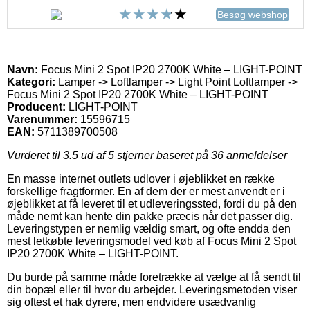
Besøg webshop
Navn:
Focus Mini 2 Spot IP20 2700K White – LIGHT-POINT
Kategori:
Lamper -> Loftlamper -> Light Point Loftlamper ->
Focus Mini 2 Spot IP20 2700K White – LIGHT-POINT
Producent:
LIGHT-POINT
Varenummer:
15596715
EAN:
5711389700508
Vurderet til
3.5
ud af 5 stjerner baseret på
36
anmeldelser
En masse internet outlets udlover i øjeblikket en række
forskellige fragtformer. En af dem der er mest anvendt er i
øjeblikket at få leveret til et udleveringssted, fordi du på den
måde nemt kan hente din pakke præcis når det passer dig.
Leveringstypen er nemlig vældig smart, og ofte endda den
mest letkøbte leveringsmodel ved køb af Focus Mini 2 Spot
IP20 2700K White – LIGHT-POINT.
Du burde på samme måde foretrække at vælge at få sendt til
din bopæl eller til hvor du arbejder. Leveringsmetoden viser
sig oftest et hak dyrere, men endvidere usædvanlig