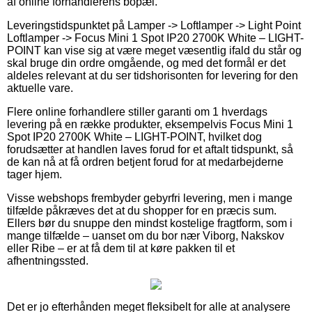
af online forhandlerens bopæl.
Leveringstidspunktet på Lamper -> Loftlamper -> Light Point
Loftlamper -> Focus Mini 1 Spot IP20 2700K White – LIGHT-
POINT kan vise sig at være meget væsentlig ifald du står og
skal bruge din ordre omgående, og med det formål er det
aldeles relevant at du ser tidshorisonten for levering for den
aktuelle vare.
Flere online forhandlere stiller garanti om 1 hverdags
levering på en række produkter, eksempelvis Focus Mini 1
Spot IP20 2700K White – LIGHT-POINT, hvilket dog
forudsætter at handlen laves forud for et aftalt tidspunkt, så
de kan nå at få ordren betjent forud for at medarbejderne
tager hjem.
Visse webshops frembyder gebyrfri levering, men i mange
tilfælde påkræves det at du shopper for en præcis sum.
Ellers bør du snuppe den mindst kostelige fragtform, som i
mange tilfælde – uanset om du bor nær Viborg, Nakskov
eller Ribe – er at få dem til at køre pakken til et
afhentningssted.
Det er jo efterhånden meget fleksibelt for alle at analysere