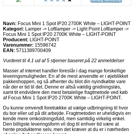
Navn:
Focus Mini 1 Spot IP20 2700K White – LIGHT-POINT
Kategori:
Lamper -> Loftlamper -> Light Point Loftlamper ->
Focus Mini 1 Spot IP20 2700K White – LIGHT-POINT
Producent:
LIGHT-POINT
Varenummer:
15596742
EAN:
5711389700409
Vurderet til
4.1
ud af 5 stjerner baseret på
22
anmeldelser
Masser af internet handler foreslår i dag mange forskellige
leveringsmuligheder. En af de mest anvendte er i øjeblikket
pakkeshoppen, og så afhenter du blot din nyindkøbte vare
når der er tid til det. Denne er altså vældig gnidningsløs,
samt tit endvidere den mest betalelige fragtmetode ved køb
af Focus Mini 1 Spot IP20 2700K White – LIGHT-POINT.
Du kunne omvendt foretrække at vælge udbringning til hvor
du bor eller ud på dit arbejde. Fragtmetoden er uheldigvis en
kende mere omkostningsfuld, men samtidig virkelig enkel.
Den billigste leveringsform vil dog til enhver tid være at
hente produkterne selv, men det kræver at du er i nærheden