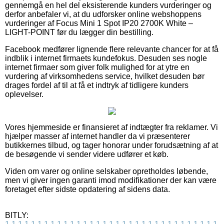
gennemgå en hel del eksisterende kunders vurderinger og
derfor anbefaler vi, at du udforsker online webshoppens
vurderinger af Focus Mini 1 Spot IP20 2700K White –
LIGHT-POINT før du lægger din bestilling.
Facebook medfører lignende flere relevante chancer for at få
indblik i internet firmaets kundefokus. Desuden ses nogle
internet firmaer som giver folk mulighed for at ytre en
vurdering af virksomhedens service, hvilket desuden bør
drages fordel af til at få et indtryk af tidligere kunders
oplevelser.
Vores hjemmeside er finansieret af indtægter fra reklamer. Vi
hjælper masser af internet handler da vi præsenterer
butikkernes tilbud, og tager honorar under forudsætning af at
de besøgende vi sender videre udfører et køb.
Viden om varer og online selskaber opretholdes løbende,
men vi giver ingen garanti imod modifikationer der kan være
foretaget efter sidste opdatering af sidens data.
BITLY: