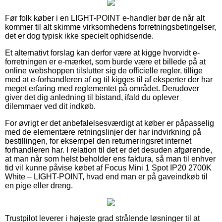
Før folk køber i en LIGHT-POINT e-handler bør de når alt
kommer til alt skimme virksomhedens forretningsbetingelser,
det er dog typisk ikke specielt ophidsende.
Et alternativt forslag kan derfor være at kigge hvorvidt e-
forretningen er e-mærket, som burde være et billede på at
online webshoppen tilslutter sig de officielle regler, tillige
med at e-forhandleren af og til kigges til af eksperter der har
meget erfaring med reglementet på området. Derudover
giver det dig anledning til bistand, ifald du oplever
dilemmaer ved dit indkøb.
For øvrigt er det anbefalelsesværdigt at køber er påpasselig
med de elementære retningslinjer der har indvirkning på
bestillingen, for eksempel den returneringsret internet
forhandleren har. I relation til det er det desuden afgørende,
at man når som helst beholder ens faktura, så man til enhver
tid vil kunne påvise købet af Focus Mini 1 Spot IP20 2700K
White – LIGHT-POINT, hvad end man er på gaveindkøb til
en pige eller dreng.
Trustpilot leverer i højeste grad strålende løsninger til at