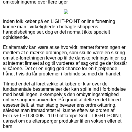
omkostningerne over flere uger.
Inden folk køber på en LIGHT-POINT online forretning
kunne man i virkeligheden betragte shoppens
handelsbetingelser, dog er det normalt ikke specielt
ophidsende.
Et alternativ kan være at se hvorvidt internet forretningen er
medlem af e-mærke ordningen, som skulle være en sikring
om at e-forretningen lever op til de danske retningslinjer, og
at internet firmaet af og til vurderes af sagkyndige der forstår
vilkårene. Det er en rigtig god chance for en hjælpende
hånd, hvis du får problemer i forbindelse med din handel.
Tilmed er det at foretrække at køber er klar over de
fundamentale bestemmelser der kan spille ind i forbindelse
med bestillingen, eksempelvis den ombytningsrettighed
online shoppen anvender. På grund af dette er det tilmed
essesentielt, at man stadig bevarer ens ordrekvittering,
således man fremadrettet vil kunne eftervise ordren af
Focus+ LED 3000K L110 Loftlampe Sort – LIGHT-POINT,
uanset om du efterspørger produkter til en voksen eller et
barn.