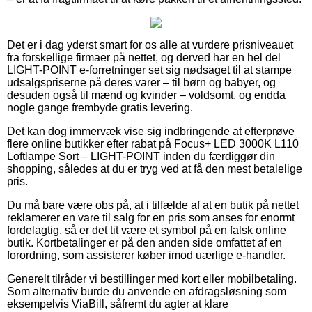
Det er i dag yderst smart for os alle at vurdere prisniveauet
fra forskellige firmaer på nettet, og derved har en hel del
LIGHT-POINT e-forretninger set sig nødsaget til at stampe
udsalgspriserne på deres varer – til børn og babyer, og
desuden også til mænd og kvinder – voldsomt, og endda
nogle gange frembyde gratis levering.
Det kan dog immervæk vise sig indbringende at efterprøve
flere online butikker efter rabat på Focus+ LED 3000K L110
Loftlampe Sort – LIGHT-POINT inden du færdiggør din
shopping, således at du er tryg ved at få den mest betalelige
pris.
Du må bare være obs på, at i tilfælde af at en butik på nettet
reklamerer en vare til salg for en pris som anses for enormt
fordelagtig, så er det tit være et symbol på en falsk online
butik. Kortbetalinger er på den anden side omfattet af en
forordning, som assisterer køber imod uærlige e-handler.
Generelt tilråder vi bestillinger med kort eller mobilbetaling.
Som alternativ burde du anvende en afdragsløsning som
eksempelvis ViaBill, såfremt du agter at klare