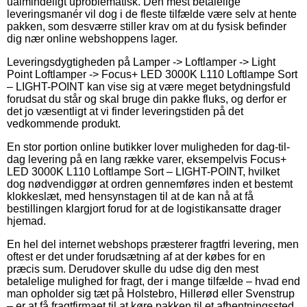
ualmindeligt uproblematisk. Den mest betalelige
leveringsmanér vil dog i de fleste tilfælde være selv at hente
pakken, som desværre stiller krav om at du fysisk befinder
dig nær online webshoppens lager.
Leveringsdygtigheden på Lamper -> Loftlamper -> Light
Point Loftlamper -> Focus+ LED 3000K L110 Loftlampe Sort
– LIGHT-POINT kan vise sig at være meget betydningsfuld
forudsat du står og skal bruge din pakke fluks, og derfor er
det jo væsentligt at vi finder leveringstiden på det
vedkommende produkt.
En stor portion online butikker lover muligheden for dag-til-
dag levering på en lang række varer, eksempelvis Focus+
LED 3000K L110 Loftlampe Sort – LIGHT-POINT, hvilket
dog nødvendiggør at ordren gennemføres inden et bestemt
klokkeslæt, med hensynstagen til at de kan nå at få
bestillingen klargjort forud for at de logistikansatte drager
hjemad.
En hel del internet webshops præsterer fragtfri levering, men
oftest er det under forudsætning af at der købes for en
præcis sum. Derudover skulle du udse dig den mest
betalelige mulighed for fragt, der i mange tilfælde – hvad end
man opholder sig tæt på Holstebro, Hillerød eller Svenstrup
– er at få fragtfirmaet til at køre pakken til et afhentningssted.