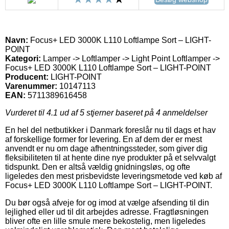
Navn:
Focus+ LED 3000K L110 Loftlampe Sort – LIGHT-
POINT
Kategori:
Lamper -> Loftlamper -> Light Point Loftlamper ->
Focus+ LED 3000K L110 Loftlampe Sort – LIGHT-POINT
Producent:
LIGHT-POINT
Varenummer:
10147113
EAN:
5711389616458
Vurderet til
4.1
ud af 5 stjerner baseret på
4
anmeldelser
En hel del netbutikker i Danmark foreslår nu til dags et hav
af forskellige former for levering. En af dem der er mest
anvendt er nu om dage afhentningssteder, som giver dig
fleksibiliteten til at hente dine nye produkter på et selvvalgt
tidspunkt. Den er altså vældig gnidningsløs, og ofte
ligeledes den mest prisbevidste leveringsmetode ved køb af
Focus+ LED 3000K L110 Loftlampe Sort – LIGHT-POINT.
Du bør også afveje for og imod at vælge afsending til din
lejlighed eller ud til dit arbejdes adresse. Fragtløsningen
bliver ofte en lille smule mere bekostelig, men ligeledes