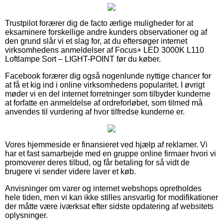
Trustpilot forærer dig de facto ærlige muligheder for at
eksaminere forskellige andre kunders observationer og af
den grund slår vi et slag for, at du eftersøger internet
virksomhedens anmeldelser af Focus+ LED 3000K L110
Loftlampe Sort – LIGHT-POINT før du køber.
Facebook forærer dig også nogenlunde nyttige chancer for
at få et kig ind i online virksomhedens popularitet. I øvrigt
møder vi en del internet forretninger som tilbyder kunderne
at forfatte en anmeldelse af ordreforløbet, som tilmed må
anvendes til vurdering af hvor tilfredse kunderne er.
Vores hjemmeside er finansieret ved hjælp af reklamer. Vi
har et fast samarbejde med en gruppe online firmaer hvori vi
promoverer deres tilbud, og får betaling for så vidt de
brugere vi sender videre laver et køb.
Anvisninger om varer og internet webshops opretholdes
hele tiden, men vi kan ikke stilles ansvarlig for modifikationer
der måtte være iværksat efter sidste opdatering af websitets
oplysninger.