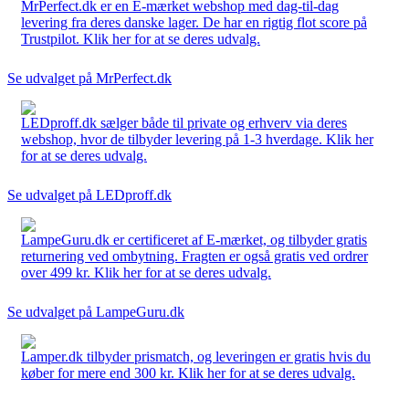
MrPerfect.dk er en E-mærket webshop med dag-til-dag
levering fra deres danske lager. De har en rigtig flot score på
Trustpilot. Klik her for at se deres udvalg.
Se udvalget på MrPerfect.dk
LEDproff.dk sælger både til private og erhverv via deres
webshop, hvor de tilbyder levering på 1-3 hverdage. Klik her
for at se deres udvalg.
Se udvalget på LEDproff.dk
LampeGuru.dk er certificeret af E-mærket, og tilbyder gratis
returnering ved ombytning. Fragten er også gratis ved ordrer
over 499 kr. Klik her for at se deres udvalg.
Se udvalget på LampeGuru.dk
Lamper.dk tilbyder prismatch, og leveringen er gratis hvis du
køber for mere end 300 kr. Klik her for at se deres udvalg.