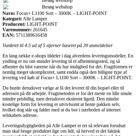
Besøg webshop
Besøg webshop
Navn:
Focus+ L1100 Sort – 3000K – LIGHT-POINT
Kategori:
Alle Lamper
Producent:
LIGHT-POINT
Varenummer:
261645
EAN:
5711389616458
Vurderet til
4.5
ud af 5 stjerner baseret på
39
anmeldelser
En lang række e-shops tildeler i dag alverdens leveringsmodeller. En
yndling er nu om stunder levering til et afhentningssted, og så
afhenter du blot varerne når du har mulighed for det. Fragtformen er
nemlig meget ukompliceret, samt endda også den billigste type af
levering ved køb af Focus+ L1100 Sort – 3000K – LIGHT-POINT.
Du burde derudover vælge at få det leveret til din bopæl eller til
adressen på dit arbejde. Fragtmetoden er for det meste en lille smule
mindre prisbillig, men derudover ekstremt ligetil. Den mindst
kostelige form for levering er utvivlsomt at hente pakken selv,
hvilket dog står og falder med at du bor i nærheden af internet
selskabets adresse.
Leveringsdygtigheden på Alle Lamper er ret så relevant forudsat
man skal bruge produktet lige om lidt, så herved er det faktisk