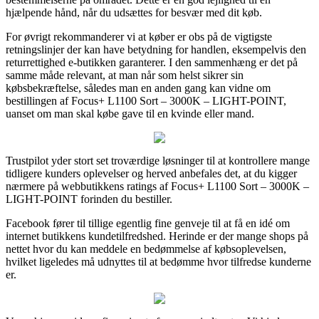
hjælpende hånd, når du udsættes for besvær med dit køb.
For øvrigt rekommanderer vi at køber er obs på de vigtigste
retningslinjer der kan have betydning for handlen, eksempelvis den
returrettighed e-butikken garanterer. I den sammenhæng er det på
samme måde relevant, at man når som helst sikrer sin
købsbekræftelse, således man en anden gang kan vidne om
bestillingen af Focus+ L1100 Sort – 3000K – LIGHT-POINT,
uanset om man skal købe gave til en kvinde eller mand.
Trustpilot yder stort set troværdige løsninger til at kontrollere mange
tidligere kunders oplevelser og herved anbefales det, at du kigger
nærmere på webbutikkens ratings af Focus+ L1100 Sort – 3000K –
LIGHT-POINT forinden du bestiller.
Facebook fører til tillige egentlig fine genveje til at få en idé om
internet butikkens kundetilfredshed. Herinde er der mange shops på
nettet hvor du kan meddele en bedømmelse af købsoplevelsen,
hvilket ligeledes må udnyttes til at bedømme hvor tilfredse kunderne
er.