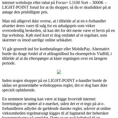
internet webshops efter rabat på Focus+ L1100 Sort – 3000K –
LIGHT-POINT forud for at du shopper, så du er skudsikker på at
antage den prisbilligste pris.
Man må alligevel ikke overse, at i tilfælde af at en e-forhandler
afsætter deres varer til salg for en udsalgspris som virker
overordentlig beskeden, så kan det for det meste være et bevis på en
fup webshop. Køb med kort er dog omfattet af et regelsæt, som
skærmer os imod uærlige online selskaber.
Vi går generelt ind for kortbetalinger eller MobilePay. Alternativt
burde du drage fordel af et afdragstilbud fra eksempelvis ViaBill, i
tilfælde af at du efterspørger at klare regningen over en længere
periode.
Inden nogen shopper på en LIGHT-POINT e-handler burde de
sådan set gennemløbe webshoppens regler, det er dog bare ikke
specielt ophidsende.
En nemmere løsning kan være at kigge hvorvidt internet
forretningen er støttet af e-mærket, siden det er et tegn på at e-
forhandleren adlyder de gældende danske regler, udover at online
virksomheden regelmæssigt kigges til af fagmænd der behersker
bestemmelserne på området. Dette er en god lejlighed til en