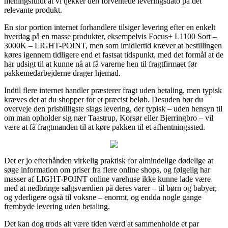
meningsfuldt at vi tjekker den forventede leveringsdato på det
relevante produkt.
En stor portion internet forhandlere tilsiger levering efter en enkelt
hverdag på en masse produkter, eksempelvis Focus+ L1100 Sort –
3000K – LIGHT-POINT, men som imidlertid kræver at bestillingen
køres igennem tidligere end et fastsat tidspunkt, med det formål at de
har udsigt til at kunne nå at få varerne hen til fragtfirmaet før
pakkemedarbejderne drager hjemad.
Indtil flere internet handler præsterer fragt uden betaling, men typisk
kræves det at du shopper for et præcist beløb. Desuden bør du
overveje den prisbilligste slags levering, der typisk – uden hensyn til
om man opholder sig nær Taastrup, Korsør eller Bjerringbro – vil
være at få fragtmanden til at køre pakken til et afhentningssted.
Det er jo efterhånden virkelig praktisk for almindelige dødelige at
søge information om priser fra flere online shops, og følgelig har
masser af LIGHT-POINT online varehuse ikke kunne lade være
med at nedbringe salgsværdien på deres varer – til børn og babyer,
og yderligere også til voksne – enormt, og endda nogle gange
frembyde levering uden betaling.
Det kan dog trods alt være tiden værd at sammenholde et par