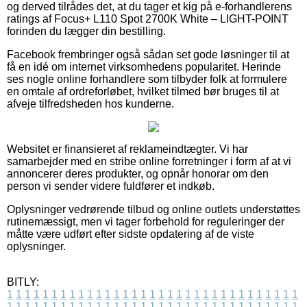
og derved tilrådes det, at du tager et kig på e-forhandlerens
ratings af Focus+ L110 Spot 2700K White – LIGHT-POINT
forinden du lægger din bestilling.
Facebook frembringer også sådan set gode løsninger til at
få en idé om internet virksomhedens popularitet. Herinde
ses nogle online forhandlere som tilbyder folk at formulere
en omtale af ordreforløbet, hvilket tilmed bør bruges til at
afveje tilfredsheden hos kunderne.
Websitet er finansieret af reklameindtægter. Vi har
samarbejder med en stribe online forretninger i form af at vi
annoncerer deres produkter, og opnår honorar om den
person vi sender videre fuldfører et indkøb.
Oplysninger vedrørende tilbud og online outlets understøttes
rutinemæssigt, men vi tager forbehold for reguleringer der
måtte være udført efter sidste opdatering af de viste
oplysninger.
BITLY:
1
1
1
1
1
1
1
1
1
1
1
1
1
1
1
1
1
1
1
1
1
1
1
1
1
1
1
1
1
1
1
1
1
1
1
1
1
1
1
1
1
1
1
1
1
1
1
1
1
1
1
1
1
1
1
1
1
1
1
1
1
1
1
1
1
1