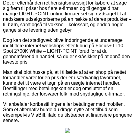
Det er efterhånden ret hensigtsmæssigt for købere at søge
sig frem til priser hos flere e-firmaer, og til gengæld har
mange LIGHT-POINT online firmaer set sig nødsaget til at
nedskære udsalgspriserne på en række af deres produkter –
til børn, samt også til voksne – kolossalt, og endda nogle
gange sikre levering uden gebyr.
Dog kan det stadigvæk blive indbringende at undersøge
indtil flere internet webshops efter tilbud på Focus+ L110
Spot 2700K White – LIGHT-POINT forud for at du
gennemfører din handel, så du er skråsikker på at opnå den
laveste pris.
Man skal blot huske på, at i tilfælde af at en shop på nettet
forhandler varer for en pris der er usædvanlig favorabel,
kunne det tit være et tegn på en uægte internet handler.
Bestillinger med betalingskort er dog omsluttet af en
retningslinje, der forsvarer folk imod snydagtige e-firmaer.
Vi anbefaler kortbestillinger eller betalinger med mobilen.
Som et alternativ burde du drage nytte af et tilbud som
eksempelvis ViaBill, ifald du tilstræber at finansiere pengene
senere.