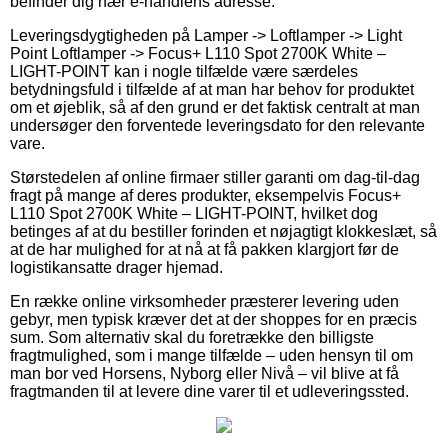
befinder dig nær e-handlens adresse.
Leveringsdygtigheden på Lamper -> Loftlamper -> Light
Point Loftlamper -> Focus+ L110 Spot 2700K White –
LIGHT-POINT kan i nogle tilfælde være særdeles
betydningsfuld i tilfælde af at man har behov for produktet
om et øjeblik, så af den grund er det faktisk centralt at man
undersøger den forventede leveringsdato for den relevante
vare.
Størstedelen af online firmaer stiller garanti om dag-til-dag
fragt på mange af deres produkter, eksempelvis Focus+
L110 Spot 2700K White – LIGHT-POINT, hvilket dog
betinges af at du bestiller forinden et nøjagtigt klokkeslæt, så
at de har mulighed for at nå at få pakken klargjort før de
logistikansatte drager hjemad.
En række online virksomheder præsterer levering uden
gebyr, men typisk kræver det at der shoppes for en præcis
sum. Som alternativ skal du foretrække den billigste
fragtmulighed, som i mange tilfælde – uden hensyn til om
man bor ved Horsens, Nyborg eller Nivå – vil blive at få
fragtmanden til at levere dine varer til et udleveringssted.