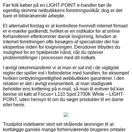
Før folk køber på en LIGHT-POINT e-handler bør de
egentlig skimme netbutikkens forretningsvilkår, dog er det
bare et tidskrævende arbejde.
Et alternativt forslag er at kontrollere hvorvidt internet firmaet
er e-mærke godkendt, hvilket er en indikator for at online
forhandleren efterkommer dansk lovgivning, foruden at
internet forretningen ofte besøges af specialister der har
ekspertise inden for lovgivningen. Derudover tilbydes du
mulighed for en hjælpende hånd, når du oplever
problemstillinger i processen med dit indkøb.
I øvrigt rekommanderer vi at man er sat ind i de vigtigste
regler der spiller ind i forbindelse med handlen, for eksempel
hvilken ombytningsrettighed webbutikken garanterer. I den
relation er det i øvrigt essesentielt, at man stadigvæk
beholder ens kvittering på e-mail, så man til enhver tid kan
bevise sit køb af Focus+ L110 Spot 2700K White – LIGHT-
POINT, uden hensyn til om du søger produkter til en dame
eller herre.
Trustpilot indebærer stort set strålende løsninger til at
kortlægge ganske mange forhenværende brugeres omtaler