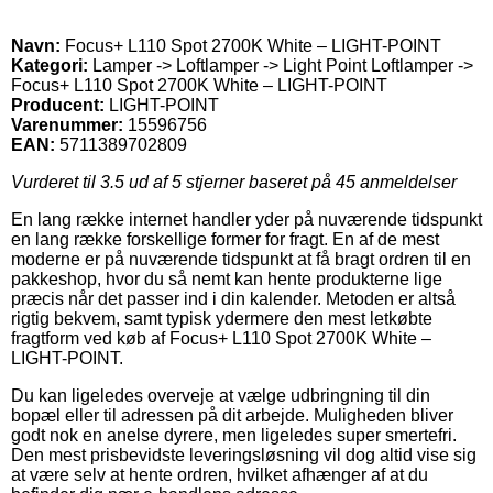
Navn:
Focus+ L110 Spot 2700K White – LIGHT-POINT
Kategori:
Lamper -> Loftlamper -> Light Point Loftlamper ->
Focus+ L110 Spot 2700K White – LIGHT-POINT
Producent:
LIGHT-POINT
Varenummer:
15596756
EAN:
5711389702809
Vurderet til
3.5
ud af 5 stjerner baseret på
45
anmeldelser
En lang række internet handler yder på nuværende tidspunkt
en lang række forskellige former for fragt. En af de mest
moderne er på nuværende tidspunkt at få bragt ordren til en
pakkeshop, hvor du så nemt kan hente produkterne lige
præcis når det passer ind i din kalender. Metoden er altså
rigtig bekvem, samt typisk ydermere den mest letkøbte
fragtform ved køb af Focus+ L110 Spot 2700K White –
LIGHT-POINT.
Du kan ligeledes overveje at vælge udbringning til din
bopæl eller til adressen på dit arbejde. Muligheden bliver
godt nok en anelse dyrere, men ligeledes super smertefri.
Den mest prisbevidste leveringsløsning vil dog altid vise sig
at være selv at hente ordren, hvilket afhænger af at du