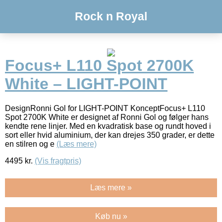
Rock n Royal
Focus+ L110 Spot 2700K
White – LIGHT-POINT
DesignRonni Gol for LIGHT-POINT KonceptFocus+ L110
Spot 2700K White er designet af Ronni Gol og følger hans
kendte rene linjer. Med en kvadratisk base og rundt hoved i
sort eller hvid aluminium, der kan drejes 350 grader, er dette
en stilren og e
(Læs mere)
4495
kr.
(Vis fragtpris)
Læs mere »
Køb nu »