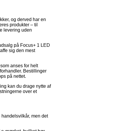
ikker, og derved har en
res produkter – til
de levering uden
er udsalg på Focus+ 1 LED
affe sig den mest
 som anses for helt
orhandler. Bestillinger
ps på nettet.
ing kan du drage nytte af
ostningerne over et
handelsvilkår, men det