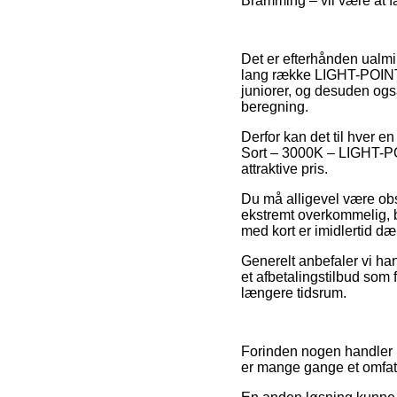
Bramming – vil være at få
Det er efterhånden ualmin
lang række LIGHT-POINT i
juniorer, og desuden ogs
beregning.
Derfor kan det til hver e
Sort – 3000K – LIGHT-POI
attraktive pris.
Du må alligevel være obs
ekstremt overkommelig, b
med kort er imidlertid dæ
Generelt anbefaler vi ha
et afbetalingstilbud som 
længere tidsrum.
Forinden nogen handler 
er mange gange et omfat