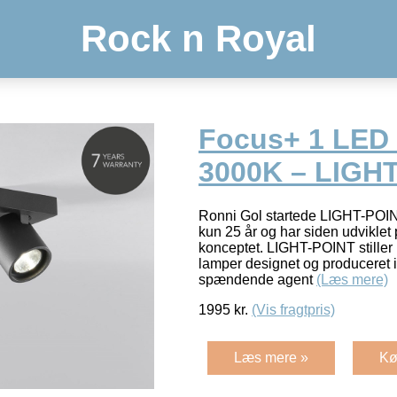
Rock n Royal
Focus+ 1 LED 
3000K – LIGH
Ronni Gol startede LIGHT-POINT
kun 25 år og har siden udviklet 
konceptet. LIGHT-POINT stiller 
lamper designet og produceret
spændende agent
(Læs mere)
1995
kr.
(Vis fragtpris)
Læs mere »
Kø