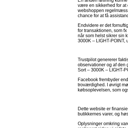
En anden løsning kunne d
være en sikkerhed for at 
webshoppen regelmæssigt
chance for at få assistan
Endvidere er det fornuf
for transaktionen, som fx 
når som helst sikrer sin 
3000K – LIGHT-POINT, uden
Trustpilot genererer fakt
observationer og af den g
Sort – 3000K – LIGHT-POI
Facebook frembyder endvi
troværdighed. I øvrigt mø
købsoplevelsen, som også
Dette website er finansi
butikkernes varer, og høs
Oplysninger omkring varer