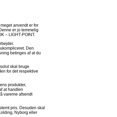
r meget anvendt er for
. Denne er jo temmelig
3000K – LIGHT-POINT.
rbejder.
 ukompliceret. Den
sning betinges af at du
solut skal bruge
den for det respektive
ens produkter,
f at handlen
få varerne afsendt
bestemt pris. Desuden skal
olding, Nyborg eller