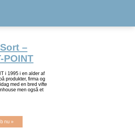
Sort –
T-POINT
 i 1995 i en alder af
på produkter, firma og
idag med en bred vifte
 inhouse men også et
b nu »