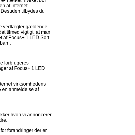
 e-mærket, hvilket bør
en at internet
 Desuden tilbydes du
de vedtægter gældende
et tilmed vigtigt, at man
bet af Focus+ 1 LED Sort –
 barn.
de forbrugeres
ringer af Focus+ 1 LED
nternet virksomhedens
re en anmeldelse af
kker hvori vi annoncerer
dre.
for forandringer der er