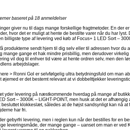
jerner baseret på
18
anmeldelser
ninger giver nu til dags mange forskellige fragtmetoder. En der e
der, hvor det er muligt at hente de bestilte varer når du har lyst
 den billigste type af levering ved køb af Focus+ 1 LED Sort – 
å produkterne sendt hjem til dig selv eller til adressen hvor du a
g mange gange et hak mindre prisbillig, men derudover virkelig
vering vil dog til enhver tid være at hente ordren selv, men den lø
dlens arbejdslager.
ere > Ronni Gol er selvfølgelig ultra betydningsfuld om man ab
et øjemed er det bestemt relevant at vi dobbelttjekker leveringsti
ttet yder levering på næstkommende hverdag på mange af butikk
D Sort – 3000K – LIGHT-POINT, men husk at det er afhængig a
besluttet klokkeslæt, således at de højst sandsynligt kan nå at 
derne har fri.
der gebyrfri levering, men i reglen kun når der bestilles for en 
lige leveringsmåde, der mange gange – uanset om man er ved K