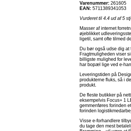
Varenummer:
261605
EAN:
5711389341053
Vurderet til
4.4
ud af 5 st
Masser af internet forret
øjeblikket udleveringsste
ligetil, samt ofte tilmed
Du bør også udse dig at f
Fragtmuligheden viser si
billigste mulighed for le
har bopæl lige ved e-han
Leveringstiden på Design
produkterne fluks, så i d
produkt.
De fleste butikker på ne
eksempelvis Focus+ 1 LE
gemmenføres forinden et 
forinden logistikmedarbej
Visse e-forhandlere tilby
du tage den mest betale