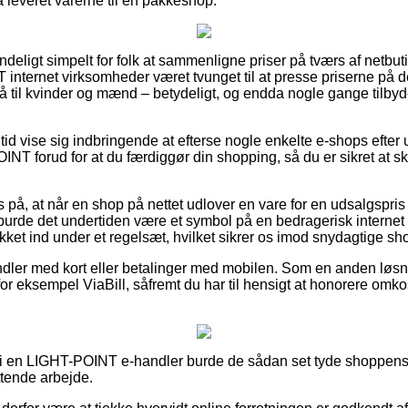
 leveret varerne til en pakkeshop.
deligt simpelt for folk at sammenligne priser på tværs af netbut
nternet virksomheder været tvunget til at presse priserne på de
å til kvinder og mænd – betydeligt, og endda nogle gange tilby
n tid vise sig indbringende at efterse nogle enkelte e-shops eft
NT forud for at du færdiggør din shopping, så du er sikret at sk
 på, at når en shop på nettet udlover en vare for en udsalgspris
urde det undertiden være et symbol på en bedragerisk internet f
kket ind under et regelsæt, hvilket sikrer os imod snydagtige sho
ndler med kort eller betalinger med mobilen. Som en anden løsn
for eksempel ViaBill, såfremt du har til hensigt at honorere omk
i en LIGHT-POINT e-handler burde de sådan set tyde shoppens 
tende arbejde.