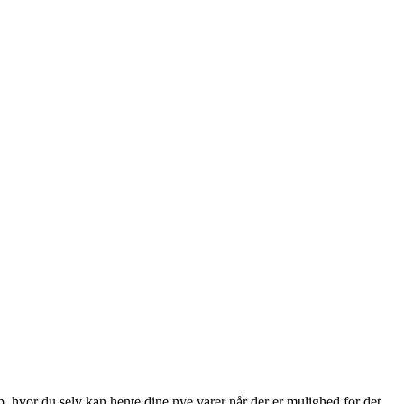
op, hvor du selv kan hente dine nye varer når der er mulighed for det.