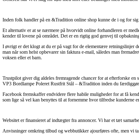
Inden folk handler på en &Tradition online shop kunne de i og for sig
Et alternativ er at se nærmere på hvorvidt online forhandleren er medle
kender til lovene på området. Det er en rigtig god genvej til opbakni
I øvrigt er det klogt at du er på vagt for de elementære retningslinjer d
man når som helst opbevarer sin faktura e-mail, således man fremadret
voksen eller et barn.
Trustpilot giver dig aldeles fremragende chancer for at efterforske en
VP3 Bordlampe Poleret Rustfrit Stål – &Tradition inden du færdiggør
Facebook fremskaffer endvidere flere habile muligheder for at få ken
som lige så vel kan benyttes til at fornemme hvor tilfredse kunderne er
Websitet er finansieret af indtægter fra annoncer. Vi har et tæt samar
Anvisninger omkring tilbud og webbutikker ajourføres ofte, men vi tage