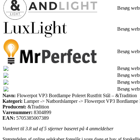
Besøg web
Besøg web
Besøg web
Besøg web
Besøg web
Besøg web
Besøg web
Navn:
Flowerpot VP3 Bordlampe Poleret Rustfrit Stål – &Tradition
Kategori:
Lamper -> Natbordslamper -> Flowerpot VP3 Bordlampe Pol
Producent:
&Tradition
Varenummer:
8304899
EAN:
5705385007389
Vurderet til
3.8
ud af 5 stjerner baseret på
4
anmeldelser
Størstedelen af online selskaber foreslår i vore dage et hav af forskel