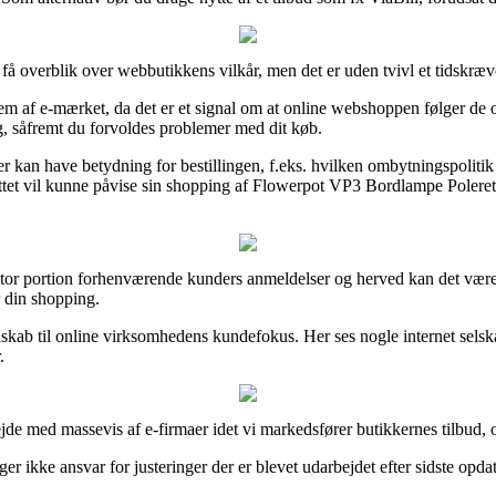
 få overblik over webbutikkens vilkår, men det er uden tvivl et tidskræ
m af e-mærket, da det er et signal om at online webshoppen følger de off
ng, såfremt du forvoldes problemer med dit køb.
er kan have betydning for bestillingen, f.eks. hvilken ombytningspolitik in
tet vil kunne påvise sin shopping af Flowerpot VP3 Bordlampe Poleret Ru
 stor portion forhenværende kunders anmeldelser og herved kan det være t
 din shopping.
dskab til online virksomhedens kundefokus. Her ses nogle internet sels
.
bejde med massevis af e-firmaer idet vi markedsfører butikkernes tilbud,
r ikke ansvar for justeringer der er blevet udarbejdet efter sidste opdat