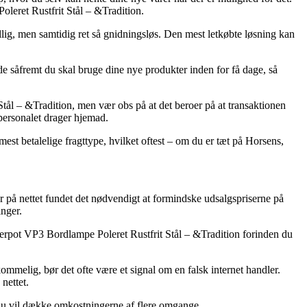
leret Rustfrit Stål – &Tradition.
illig, men samtidig ret så gnidningsløs. Den mest letkøbte løsning kan
såfremt du skal bruge dine nye produkter inden for få dage, så
tål – &Tradition, men vær obs på at det beroer på at transaktionen
personalet drager hjemad.
st betalelige fragttype, hvilket oftest – om du er tæt på Horsens,
er på nettet fundet det nødvendigt at formindske udsalgspriserne på
inger.
lowerpot VP3 Bordlampe Poleret Rustfrit Stål – &Tradition forinden du
mmelig, bør det ofte være et signal om en falsk internet handler.
nettet.
at du vil dække omkostningerne af flere omgange.