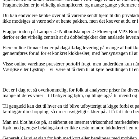
Fragtmetoden er jo virkelig ukompliceret, og mange gange ydermere d
Du kan endvidere tænke over at få varerne sendt hjem til din privatadre
ikke modsiges at være selv at hente pakken, men det kræver at du er 
Fragtperioden på Lamper -> Natbordslamper -> Flowerpot VP3 Bordlamp
derfor er det virkelig centralt at du dobbelttjekker den anslåede leveri
Flere online firmaer byder på dag-til-dag levering på mange af butik
gennemføres forud for et konkret klokkeslæt, med hensynstagen til at 
Visse online varehuse præsterer portofri fragt, men undertiden kun nå
Værløse eller Lystrup – vil være at få dem til at køre bestillingen til 
Det er i dag ret så overkommeligt for folk at analysere priser fra div
mange af deres varer – til babyer og børn, og tillige også til mænd o
Til gengæld kan det til hver en tid blive udbytterigt at kigge forbi e
færdiggør din shopping, så du er usvigeligt sikker på at få fat i den bed
Man må blot huske på, at såfremt en internet virksomhed markedsfører
Køb med gængse betalingskort er ikke desto mindre inkluderet i en ret
Generelt slår vi et slag for køb med kort eller betalinger med mobilen