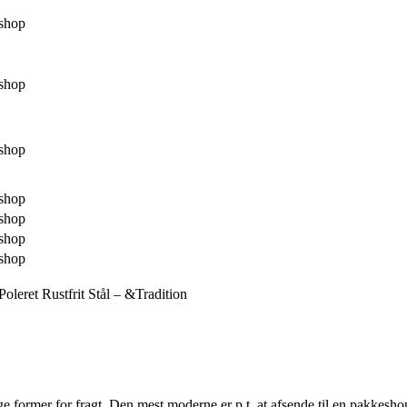
shop
shop
shop
shop
shop
shop
shop
eret Rustfrit Stål – &Tradition
lige former for fragt. Den mest moderne er p.t. at afsende til en pakkesh