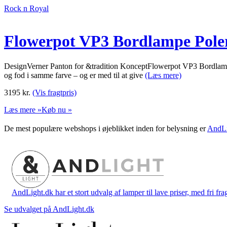
Rock n Royal
Flowerpot VP3 Bordlampe Polere
DesignVerner Panton for &tradition KonceptFlowerpot VP3 Bordlampe 
og fod i samme farve – og er med til at give
(Læs mere)
3195
kr.
(Vis fragtpris)
Læs mere »
Køb nu »
De mest populære webshops i øjeblikket inden for belysning er
AndLi
AndLight.dk har et stort udvalg af lamper til lave priser, med fri frag
Se udvalget på AndLight.dk