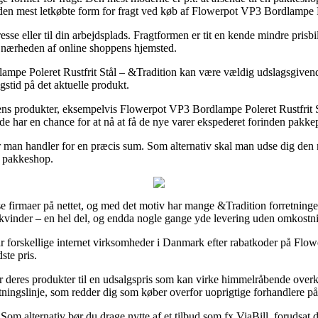
en mest letkøbte form for fragt ved køb af Flowerpot VP3 Bordlampe Po
sse eller til din arbejdsplads. Fragtformen er tit en kende mindre prisb
i nærheden af online shoppens hjemsted.
e Poleret Rustfrit Stål – &Tradition kan være vældig udslagsgivende 
ngstid på det aktuelle produkt.
kens produkter, eksempelvis Flowerpot VP3 Bordlampe Poleret Rustfrit S
de har en chance for at nå at få de nye varer ekspederet forinden pakke
r man handler for en præcis sum. Som alternativ skal man udse dig den me
en pakkeshop.
erse firmaer på nettet, og med det motiv har mange &Tradition forretning
g kvinder – en hel del, og endda nogle gange yde levering uden omkostn
t par forskellige internet virksomheder i Danmark efter rabatkoder på F
ste pris.
 deres produkter til en udsalgspris som kan virke himmelråbende overko
ningslinje, som redder dig som køber overfor uoprigtige forhandlere på 
. Som alternativ bør du drage nytte af et tilbud som fx ViaBill, foruds