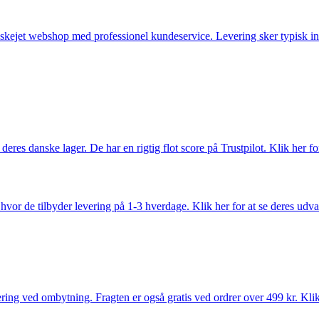
anskejet webshop med professionel kundeservice. Levering sker typisk in
es danske lager. De har en rigtig flot score på Trustpilot. Klik her for
vor de tilbyder levering på 1-3 hverdage. Klik her for at se deres udva
ring ved ombytning. Fragten er også gratis ved ordrer over 499 kr. Klik 