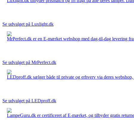
Luxlight.dk tilbyder prismatch og fri fragt på alle deres lamper. D
Se udvalget på Luxlight.dk
MrPerfect.dk er en E-mærket webshop med dag-til-dag levering fra der
Se udvalget på MrPerfect.dk
LEDproff.dk sælger både til private og erhverv via deres webshop, h
Se udvalget på LEDproff.dk
LampeGuru.dk er certificeret af E-mærket, og tilbyder gratis returne