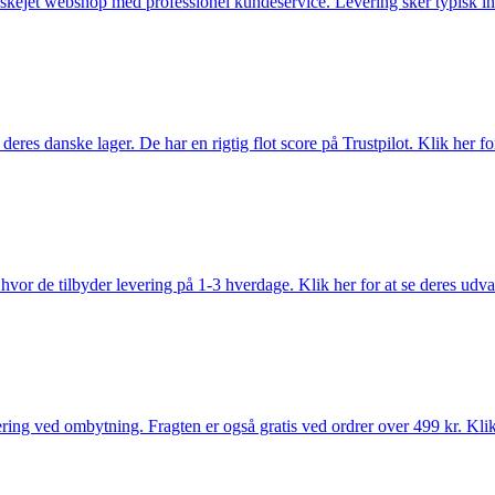
anskejet webshop med professionel kundeservice. Levering sker typisk in
es danske lager. De har en rigtig flot score på Trustpilot. Klik her for
vor de tilbyder levering på 1-3 hverdage. Klik her for at se deres udva
ring ved ombytning. Fragten er også gratis ved ordrer over 499 kr. Klik 