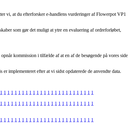
ter vi, at du efterforsker e-handlens vurderinger af Flowerpot VP1
kaber som gør det muligt at ytre en evaluering af ordreforløbet,
g opnår kommission i tilfælde af at en af de besøgende på vores side
 er implementeret efter at vi sidst opdaterede de anvendte data.
1
1
1
1
1
1
1
1
1
1
1
1
1
1
1
1
1
1
1
1
1
1
1
1
1
1
1
1
1
1
1
1
1
1
1
1
1
1
1
1
1
1
1
1
1
1
1
1
1
1
1
1
1
1
1
1
1
1
1
1
1
1
1
1
1
1
1
1
1
1
1
1
1
1
1
1
1
1