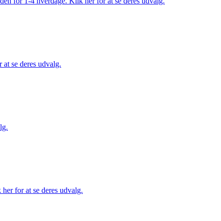
den for 1-4 hverdage. Klik her for at se deres udvalg.
 at se deres udvalg.
lg.
her for at se deres udvalg.