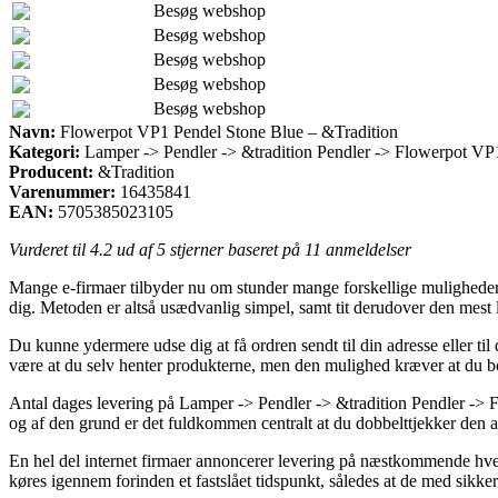
Besøg webshop
Besøg webshop
Besøg webshop
Besøg webshop
Besøg webshop
Navn:
Flowerpot VP1 Pendel Stone Blue – &Tradition
Kategori:
Lamper -> Pendler -> &tradition Pendler -> Flowerpot VP
Producent:
&Tradition
Varenummer:
16435841
EAN:
5705385023105
Vurderet til
4.2
ud af 5 stjerner baseret på
11
anmeldelser
Mange e-firmaer tilbyder nu om stunder mange forskellige muligheder f
dig. Metoden er altså usædvanlig simpel, samt tit derudover den mes
Du kunne ydermere udse dig at få ordren sendt til din adresse eller t
være at du selv henter produkterne, men den mulighed kræver at du bo
Antal dages levering på Lamper -> Pendler -> &tradition Pendler -> 
og af den grund er det fuldkommen centralt at du dobbelttjekker den a
En hel del internet firmaer annoncerer levering på næstkommende hve
køres igennem forinden et fastslået tidspunkt, således at de med sikke