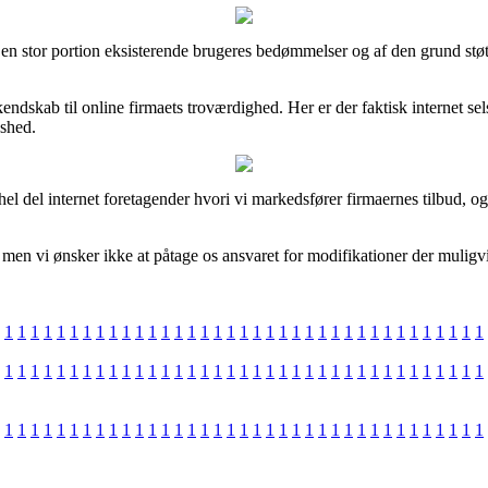
 en stor portion eksisterende brugeres bedømmelser og af den grund støt
skab til online firmaets troværdighed. Her er der faktisk internet sels
dshed.
 hel del internet foretagender hvori vi markedsfører firmaernes tilbud, o
en vi ønsker ikke at påtage os ansvaret for modifikationer der muligvis
1
1
1
1
1
1
1
1
1
1
1
1
1
1
1
1
1
1
1
1
1
1
1
1
1
1
1
1
1
1
1
1
1
1
1
1
1
1
1
1
1
1
1
1
1
1
1
1
1
1
1
1
1
1
1
1
1
1
1
1
1
1
1
1
1
1
1
1
1
1
1
1
1
1
1
1
1
1
1
1
1
1
1
1
1
1
1
1
1
1
1
1
1
1
1
1
1
1
1
1
1
1
1
1
1
1
1
1
1
1
1