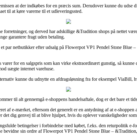
 præmissen at der indkøbes for en præcis sum. Derudover kunne du udse dig
et til at køre varerne til et udleveringssted.
line forretninger, og derved har adskillige &Tradition shops på nettet være
ange garantere fragt uden betaling.
re et par netbutikker efter udsalg på Flowerpot VP1 Pendel Stone Blue – 
arer for en salgspris som kan virke ekstraordinært gunstig, så kunne d
mod uægte internet varehuse.
alternativ kunne du udnytte en afdragsløsning fra for eksempel ViaBill, h
kommer til alt gennemgå e-shoppens handelsaftale, dog er det bare et ti
t af e-mærket, eftersom det generelt er en antydning af at e-shoppen ac
 det dig genvej til at blive hjulpet, hvis du oplever vanskeligheder som 
gsfulde betingelser i forbindelse med købet, f.eks. den returpolitik e-f
ne bevidne sin ordre af Flowerpot VP1 Pendel Stone Blue – &Tradition, 