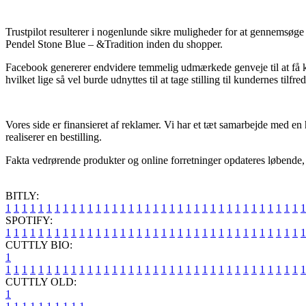
Trustpilot resulterer i nogenlunde sikre muligheder for at gennemsøge
Pendel Stone Blue – &Tradition inden du shopper.
Facebook genererer endvidere temmelig udmærkede genveje til at få kend
hvilket lige så vel burde udnyttes til at tage stilling til kundernes tilfre
Vores side er finansieret af reklamer. Vi har et tæt samarbejde med en
realiserer en bestilling.
Fakta vedrørende produkter og online forretninger opdateres løbende, m
BITLY:
1
1
1
1
1
1
1
1
1
1
1
1
1
1
1
1
1
1
1
1
1
1
1
1
1
1
1
1
1
1
1
1
1
1
1
1
1
SPOTIFY:
1
1
1
1
1
1
1
1
1
1
1
1
1
1
1
1
1
1
1
1
1
1
1
1
1
1
1
1
1
1
1
1
1
1
1
1
1
CUTTLY BIO:
1
1
1
1
1
1
1
1
1
1
1
1
1
1
1
1
1
1
1
1
1
1
1
1
1
1
1
1
1
1
1
1
1
1
1
1
1
1
CUTTLY OLD:
1