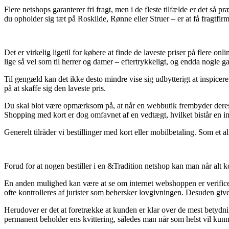
Flere netshops garanterer fri fragt, men i de fleste tilfælde er det så
du opholder sig tæt på Roskilde, Rønne eller Struer – er at få fragtfirma
Det er virkelig ligetil for købere at finde de laveste priser på flere on
lige så vel som til herrer og damer – eftertrykkeligt, og endda nogle g
Til gengæld kan det ikke desto mindre vise sig udbytterigt at inspice
på at skaffe sig den laveste pris.
Du skal blot være opmærksom på, at når en webbutik frembyder deres v
Shopping med kort er dog omfavnet af en vedtægt, hvilket bistår en i
Generelt tilråder vi bestillinger med kort eller mobilbetaling. Som et 
Forud for at nogen bestiller i en &Tradition netshop kan man når alt 
En anden mulighed kan være at se om internet webshoppen er verificere
ofte kontrolleres af jurister som behersker lovgivningen. Desuden giver
Herudover er det at foretrække at kunden er klar over de mest betydnin
permanent beholder ens kvittering, således man når som helst vil kun