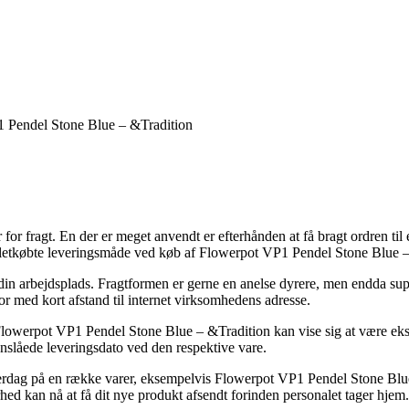
1 Pendel Stone Blue – &Tradition
or fragt. En der er meget anvendt er efterhånden at få bragt ordren til
t letkøbte leveringsmåde ved køb af Flowerpot VP1 Pendel Stone Blue –
il din arbejdsplads. Fragtformen er gerne en anelse dyrere, men endda s
r med kort afstand til internet virksomhedens adresse.
Flowerpot VP1 Pendel Stone Blue – &Tradition kan vise sig at være eks
nslåede leveringsdato ved den respektive vare.
rdag på en række varer, eksempelvis Flowerpot VP1 Pendel Stone Blue 
rhed kan nå at få dit nye produkt afsendt forinden personalet tager hjem.