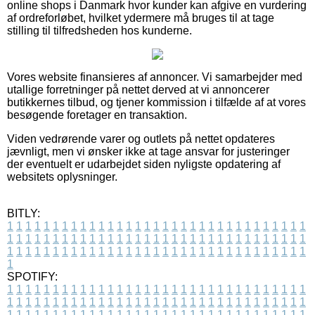
online shops i Danmark hvor kunder kan afgive en vurdering
af ordreforløbet, hvilket ydermere må bruges til at tage
stilling til tilfredsheden hos kunderne.
Vores website finansieres af annoncer. Vi samarbejder med
utallige forretninger på nettet derved at vi annoncerer
butikkernes tilbud, og tjener kommission i tilfælde af at vores
besøgende foretager en transaktion.
Viden vedrørende varer og outlets på nettet opdateres
jævnligt, men vi ønsker ikke at tage ansvar for justeringer
der eventuelt er udarbejdet siden nyligste opdatering af
websitets oplysninger.
BITLY:
1
1
1
1
1
1
1
1
1
1
1
1
1
1
1
1
1
1
1
1
1
1
1
1
1
1
1
1
1
1
1
1
1
1
1
1
1
1
1
1
1
1
1
1
1
1
1
1
1
1
1
1
1
1
1
1
1
1
1
1
1
1
1
1
1
1
1
1
1
1
1
1
1
1
1
1
1
1
1
1
1
1
1
1
1
1
1
1
1
1
1
1
1
1
1
1
1
1
1
1
SPOTIFY:
1
1
1
1
1
1
1
1
1
1
1
1
1
1
1
1
1
1
1
1
1
1
1
1
1
1
1
1
1
1
1
1
1
1
1
1
1
1
1
1
1
1
1
1
1
1
1
1
1
1
1
1
1
1
1
1
1
1
1
1
1
1
1
1
1
1
1
1
1
1
1
1
1
1
1
1
1
1
1
1
1
1
1
1
1
1
1
1
1
1
1
1
1
1
1
1
1
1
1