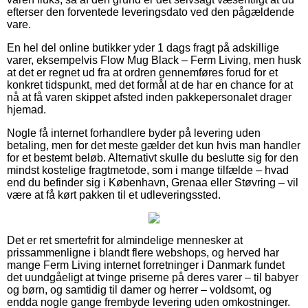
efterser den forventede leveringsdato ved den pågældende
vare.
En hel del online butikker yder 1 dags fragt på adskillige
varer, eksempelvis Flow Mug Black – Ferm Living, men husk
at det er regnet ud fra at ordren gennemføres forud for et
konkret tidspunkt, med det formål at de har en chance for at
nå at få varen skippet afsted inden pakkepersonalet drager
hjemad.
Nogle få internet forhandlere byder på levering uden
betaling, men for det meste gælder det kun hvis man handler
for et bestemt beløb. Alternativt skulle du beslutte sig for den
mindst kostelige fragtmetode, som i mange tilfælde – hvad
end du befinder sig i København, Grenaa eller Støvring – vil
være at få kørt pakken til et udleveringssted.
Det er ret smertefrit for almindelige mennesker at
prissammenligne i blandt flere webshops, og herved har
mange Ferm Living internet forretninger i Danmark fundet
det uundgåeligt at tvinge priserne på deres varer – til babyer
og børn, og samtidig til damer og herrer – voldsomt, og
endda nogle gange frembyde levering uden omkostninger.