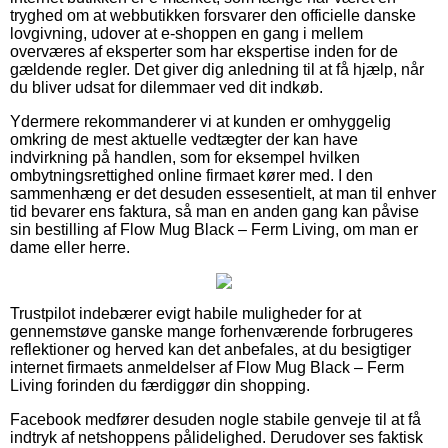
tryghed om at webbutikken forsvarer den officielle danske
lovgivning, udover at e-shoppen en gang i mellem
overværes af eksperter som har ekspertise inden for de
gældende regler. Det giver dig anledning til at få hjælp, når
du bliver udsat for dilemmaer ved dit indkøb.
Ydermere rekommanderer vi at kunden er omhyggelig
omkring de mest aktuelle vedtægter der kan have
indvirkning på handlen, som for eksempel hvilken
ombytningsrettighed online firmaet kører med. I den
sammenhæng er det desuden essesentielt, at man til enhver
tid bevarer ens faktura, så man en anden gang kan påvise
sin bestilling af Flow Mug Black – Ferm Living, om man er
dame eller herre.
Trustpilot indebærer evigt habile muligheder for at
gennemstøve ganske mange forhenværende forbrugeres
reflektioner og herved kan det anbefales, at du besigtiger
internet firmaets anmeldelser af Flow Mug Black – Ferm
Living forinden du færdiggør din shopping.
Facebook medfører desuden nogle stabile genveje til at få
indtryk af netshoppens pålidelighed. Derudover ses faktisk