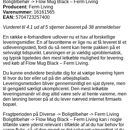
Boligtilbehør -> Flow Mug Black – Ferm Living
Producent:
Ferm Living
Varenummer:
16161565
EAN:
5704723257400
Vurderet til
4.1
ud af 5 stjerner baseret på
38
anmeldelser
En række e-forhandlere udlover nu et hav af forskellige
leveringsmidler. En af favoritterne er lige nu at få leveret til et
udleveringssted, fordi du så nemt kan hente pakken på et
selvvalgt tidspunkt. Løsningen er jo vældig uproblematisk,
og typisk ligeledes den mest letkøbte mulighed for levering
ved køb af Flow Mug Black – Ferm Living.
Du kunne endvidere beslutte dig for at vælge levering hjem
til hvor du bor eller ud på din arbejdsplads.
Leveringsmetoden bliver gennemsnitligt en sjat dyrere, men
til gengæld særligt ukompliceret. Den mest letkøbte
leveringsmanér vil dog altid være selv at hente varerne, men
den løsning beroer på at du lever nærved internet firmaets
bopæl.
Fragtperioden på Diverse -> Boligtilbehør -> Ferm Living
Boligtilbehør -> Flow Mug Black – Ferm Living kan i nogle
tilfælde være yderst relevant i tilfælde af at du har behov for
varen fluks, så af den grund er det selvsagt væsentligt at du