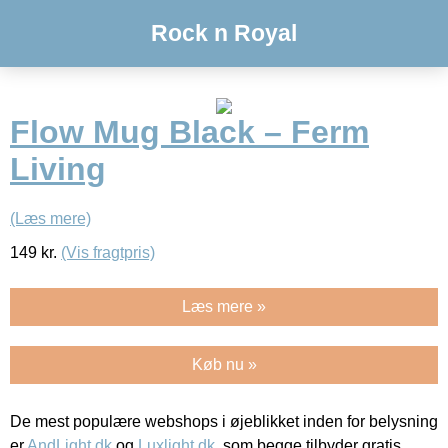
Rock n Royal
Flow Mug Black – Ferm
Living
(Læs mere)
149
kr.
(Vis fragtpris)
Læs mere »
Køb nu »
De mest populære webshops i øjeblikket inden for belysning
er
AndLight.dk
og
Luxlight.dk
, som begge tilbyder gratis