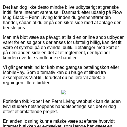
Det kan dog ikke desto mindre blive udbytterigt at granske
indtil flere internet varehuse i Danmark efter udsalg på Flow
Mug Black – Ferm Living forinden du gennemfører din
handel, sådan at du er på den sikre side med at antage den
bedste pris.
Man må blot være så påvagt, at ifald en online shop udbyder
varer for en salgspris der anses for ufattelig billig, kan det tit
være et symbol på en svindel butik. Betalinger med kort er
på den anden side en del af et reglement, der hjælper
kunden overfor svindlende e-handler.
Vi går generelt ind for køb med gængse betalingskort eller
MobilePay. Som alternativ kan du bruge et tilbud fra
eksempelvis ViaBill, forudsat du hellere vil afbetale
regningen i flere bidder.
Forinden folk køber i en Ferm Living webbutik kan de uden
tvivl studere netshoppens handelsbetingelser, det er dog
oftest et omfattende projekt.
En anden løsning kunne måske være at efterse hvorvidt
internet butikken er e-mærket, som længe har været en