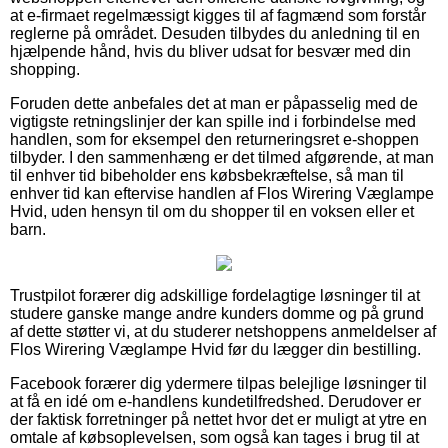
at e-firmaet regelmæssigt kigges til af fagmænd som forstår
reglerne på området. Desuden tilbydes du anledning til en
hjælpende hånd, hvis du bliver udsat for besvær med din
shopping.
Foruden dette anbefales det at man er påpasselig med de
vigtigste retningslinjer der kan spille ind i forbindelse med
handlen, som for eksempel den returneringsret e-shoppen
tilbyder. I den sammenhæng er det tilmed afgørende, at man
til enhver tid bibeholder ens købsbekræftelse, så man til
enhver tid kan eftervise handlen af Flos Wirering Væglampe
Hvid, uden hensyn til om du shopper til en voksen eller et
barn.
Trustpilot forærer dig adskillige fordelagtige løsninger til at
studere ganske mange andre kunders domme og på grund
af dette støtter vi, at du studerer netshoppens anmeldelser af
Flos Wirering Væglampe Hvid før du lægger din bestilling.
Facebook forærer dig ydermere tilpas belejlige løsninger til
at få en idé om e-handlens kundetilfredshed. Derudover er
der faktisk forretninger på nettet hvor det er muligt at ytre en
omtale af købsoplevelsen, som også kan tages i brug til at