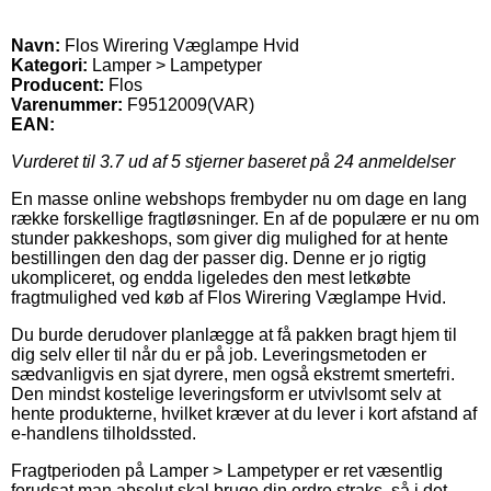
Navn:
Flos Wirering Væglampe Hvid
Kategori:
Lamper > Lampetyper
Producent:
Flos
Varenummer:
F9512009(VAR)
EAN:
Vurderet til
3.7
ud af 5 stjerner baseret på
24
anmeldelser
En masse online webshops frembyder nu om dage en lang
række forskellige fragtløsninger. En af de populære er nu om
stunder pakkeshops, som giver dig mulighed for at hente
bestillingen den dag der passer dig. Denne er jo rigtig
ukompliceret, og endda ligeledes den mest letkøbte
fragtmulighed ved køb af Flos Wirering Væglampe Hvid.
Du burde derudover planlægge at få pakken bragt hjem til
dig selv eller til når du er på job. Leveringsmetoden er
sædvanligvis en sjat dyrere, men også ekstremt smertefri.
Den mindst kostelige leveringsform er utvivlsomt selv at
hente produkterne, hvilket kræver at du lever i kort afstand af
e-handlens tilholdssted.
Fragtperioden på Lamper > Lampetyper er ret væsentlig
forudsat man absolut skal bruge din ordre straks, så i det