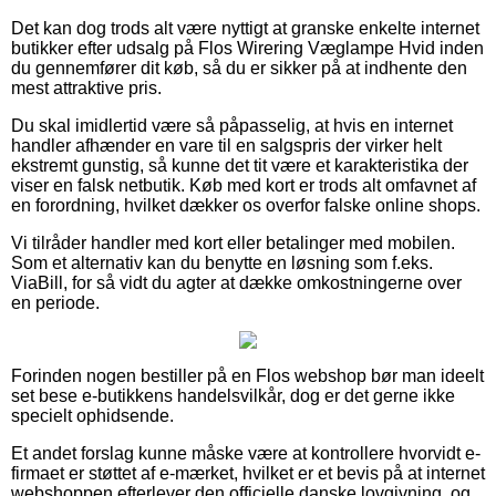
Det kan dog trods alt være nyttigt at granske enkelte internet
butikker efter udsalg på Flos Wirering Væglampe Hvid inden
du gennemfører dit køb, så du er sikker på at indhente den
mest attraktive pris.
Du skal imidlertid være så påpasselig, at hvis en internet
handler afhænder en vare til en salgspris der virker helt
ekstremt gunstig, så kunne det tit være et karakteristika der
viser en falsk netbutik. Køb med kort er trods alt omfavnet af
en forordning, hvilket dækker os overfor falske online shops.
Vi tilråder handler med kort eller betalinger med mobilen.
Som et alternativ kan du benytte en løsning som f.eks.
ViaBill, for så vidt du agter at dække omkostningerne over
en periode.
Forinden nogen bestiller på en Flos webshop bør man ideelt
set bese e-butikkens handelsvilkår, dog er det gerne ikke
specielt ophidsende.
Et andet forslag kunne måske være at kontrollere hvorvidt e-
firmaet er støttet af e-mærket, hvilket er et bevis på at internet
webshoppen efterlever den officielle danske lovgivning, og