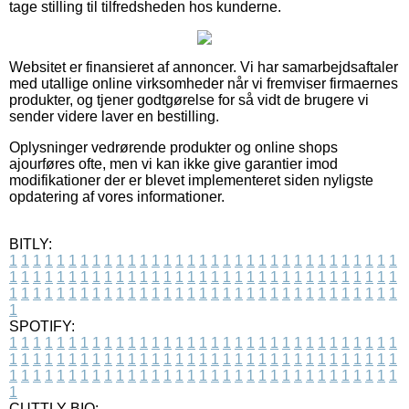
tage stilling til tilfredsheden hos kunderne.
Websitet er finansieret af annoncer. Vi har samarbejdsaftaler
med utallige online virksomheder når vi fremviser firmaernes
produkter, og tjener godtgørelse for så vidt de brugere vi
sender videre laver en bestilling.
Oplysninger vedrørende produkter og online shops
ajourføres ofte, men vi kan ikke give garantier imod
modifikationer der er blevet implementeret siden nyligste
opdatering af vores informationer.
BITLY:
1
1
1
1
1
1
1
1
1
1
1
1
1
1
1
1
1
1
1
1
1
1
1
1
1
1
1
1
1
1
1
1
1
1
1
1
1
1
1
1
1
1
1
1
1
1
1
1
1
1
1
1
1
1
1
1
1
1
1
1
1
1
1
1
1
1
1
1
1
1
1
1
1
1
1
1
1
1
1
1
1
1
1
1
1
1
1
1
1
1
1
1
1
1
1
1
1
1
1
1
SPOTIFY:
1
1
1
1
1
1
1
1
1
1
1
1
1
1
1
1
1
1
1
1
1
1
1
1
1
1
1
1
1
1
1
1
1
1
1
1
1
1
1
1
1
1
1
1
1
1
1
1
1
1
1
1
1
1
1
1
1
1
1
1
1
1
1
1
1
1
1
1
1
1
1
1
1
1
1
1
1
1
1
1
1
1
1
1
1
1
1
1
1
1
1
1
1
1
1
1
1
1
1
1
CUTTLY BIO: