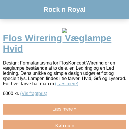
Rock n Royal
Flos Wirering Væglampe
Hvid
Design: Formafantasma for FlosKoncept:Wirering er en
væglampe bestående af to dele, en Led ring og en Led
ledning. Dens unikke og simple design udgør et flot og
specielt lys. Lampen findes i tre farver: Hvid, Grå og Lyserød.
For hver farve har man m
(Læs mere)
6000
kr.
(Vis fragtpris)
Læs mere »
Køb nu »