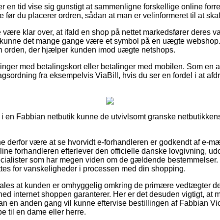
er en tid vise sig gunstigt at sammenligne forskellige online forre
r du placerer ordren, sådan at man er velinformeret til at skaf
være klar over, at ifald en shop på nettet markedsfører deres va
iv, kunne det mange gange være et symbol på en uægte webshop. 
 en orden, der hjælper kunden imod uægte netshops.
illinger med betalingskort eller betalinger med mobilen. Som en 
agsordning fra eksempelvis ViaBill, hvis du ser en fordel i at a
i en Fabbian netbutik kunne de utvivlsomt granske netbutikkens r
derfor være at se hvorvidt e-forhandleren er godkendt af e-mær
nline forhandleren efterlever den officielle danske lovgivning, ud
specialister som har megen viden om de gældende bestemmelser. De
ættes for vanskeligheder i processen med din shopping.
ales at kunden er omhyggelig omkring de primære vedtægter de
ghed internet shoppen garanterer. Her er det desuden vigtigt, at 
man en anden gang vil kunne eftervise bestillingen af Fabbian 
e til en dame eller herre.