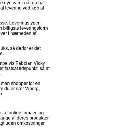
ne nye varer når du har
af levering ved køb af
resse. Leveringstypen
 billigste leveringsform
ever i nærheden af
uks, så derfor er det
e.
mpelvis Fabbian Vicky
fastsat tidspunkt, så at
.
t man shopper for en
om du er nær Viborg,
p.
 af online firmaer, og
mange af deres produkter
ragt uden omkostninger.