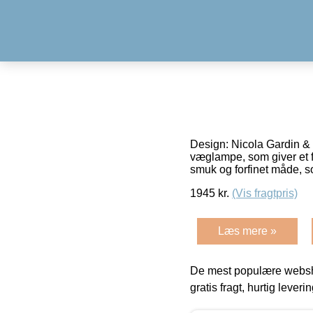
Design: Nicola Gardin &
væglampe, som giver et f
smuk og forfinet måde, s
1945
kr.
(Vis fragtpris)
Læs mere »
De mest populære websho
gratis fragt, hurtig lever