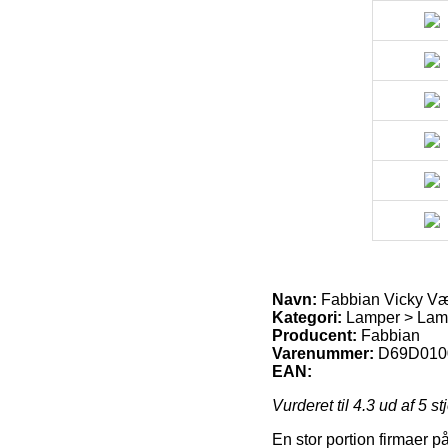
Navn:
Fabbian Vicky V
Kategori:
Lamper > Lam
Producent:
Fabbian
Varenummer:
D69D010
EAN:
Vurderet til
4.3
ud af 5 st
En stor portion firmaer på