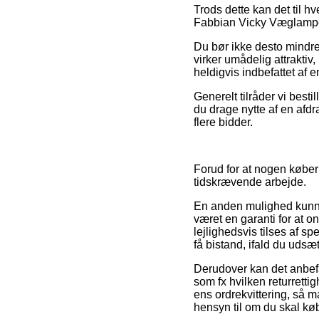
Trods dette kan det til hv
Fabbian Vicky Væglampe fø
Du bør ikke desto mindre 
virker umådelig attrakt
heldigvis indbefattet af
Generelt tilråder vi best
du drage nytte af en afdr
flere bidder.
Forud for at nogen køber 
tidskrævende arbejde.
En anden mulighed kunne 
været en garanti for at o
lejlighedsvis tilses af 
få bistand, ifald du uds
Derudover kan det anbef
som fx hvilken returretti
ens ordrekvittering, så 
hensyn til om du skal køb