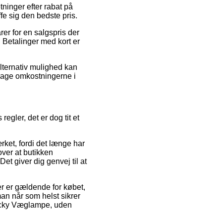
tninger efter rabat på
fe sig den bedste pris.
rer for en salgspris der
Betalinger med kort er
alternativ mulighed kan
fdrage omkostningerne i
egler, det er dog tit et
ket, fordi det længe har
over at butikken
t giver dig genvej til at
r er gældende for købet,
man når som helst sikrer
Vicky Væglampe, uden