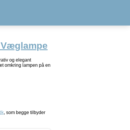
y Væglampe
ativ og elegant
mmet omkring lampen på en
dk
, som begge tilbyder