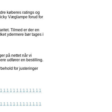
ndre køberes ratings og
 Vicky Væglampe forud for
ritet. Tilmed er der en
ilket ydermere bør tages i
er på nettet når vi
ere udfører en bestilling.
behold for justeringer
1
1
1
1
1
1
1
1
1
1
1
1
1
1
1
1
1
1
1
1
1
1
1
1
1
1