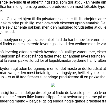
nde levering til et afhentningssted, som gør at du kan hente di
altså temmelig nem, og endda derudover den mest letkøbte type 
e.
t få leveret hjem til din privatadresse eller til dit arbejdes ad
t hak mindre prisbillig, men omvendt ekstremt uproblematisk. Den
 være selv at hente pakken, men den mulighed forudsætter at du l
hjemsted.
mpetyper er jo yderst essentiel ifald du har behov for varerne fl
 vi finder den estimerede leveringstid ved den vedkommende var
 levering efter en enkelt hverdag på utallige varenumre, ekse
som på at det står og falder med at handlen laves forinden et 
t få varen pakket forud for at logistikmedarbejderne har fyraften
byder fragt uden beregning, men for det meste er det forudsat a
 man vælge den mest betalelige leveringstype, hvilket typisk – 
p – er at få fragtfirmaet til at bringe produkterne til en pakkesho
igt for almindelige dødelige at finde de laveste priser på tværs
an online firmaer ikke kunne slippe for at nedsætte priserne på 
 kvinder og mænd – betydeligt, og endda nogle gange præstere f