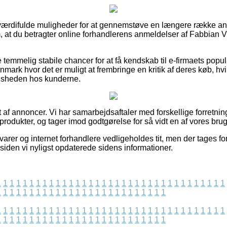
del værdifulde muligheder for at gennemstøve en længere række a
 om, at du betragter online forhandlerens anmeldelser af Fabbian
 temmelig stabile chancer for at få kendskab til e-firmaets popula
nmark hvor det er muligt at frembringe en kritik af deres køb, hv
fredsheden hos kunderne.
 af annoncer. Vi har samarbejdsaftaler med forskellige forretning
produkter, og tager imod godtgørelse for så vidt en af vores brug
rer og internet forhandlere vedligeholdes tit, men der tages for
siden vi nyligst opdaterede sidens informationer.
1
1
1
1
1
1
1
1
1
1
1
1
1
1
1
1
1
1
1
1
1
1
1
1
1
1
1
1
1
1
1
1
1
1
1
1
1
1
1
1
1
1
1
1
1
1
1
1
1
1
1
1
1
1
1
1
1
1
1
1
1
1
1
1
1
1
1
1
1
1
1
1
1
1
1
1
1
1
1
1
1
1
1
1
1
1
1
1
1
1
1
1
1
1
1
1
1
1
1
1
1
1
1
1
1
1
1
1
1
1
1
1
1
1
1
1
1
1
1
1
1
1