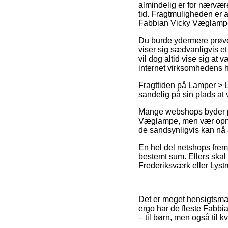
almindelig er for nærvære
tid. Fragtmuligheden er 
Fabbian Vicky Væglamp
Du burde ydermere prøve a
viser sig sædvanligvis e
vil dog altid vise sig at
internet virksomhedens 
Fragttiden på Lamper > La
sandelig på sin plads at
Mange webshops byder på
Væglampe, men vær opmærk
de sandsynligvis kan nå a
En hel del netshops frem
bestemt sum. Ellers skal
Frederiksværk eller Lystru
Det er meget hensigtsmæss
ergo har de fleste Fabbi
– til børn, men også til