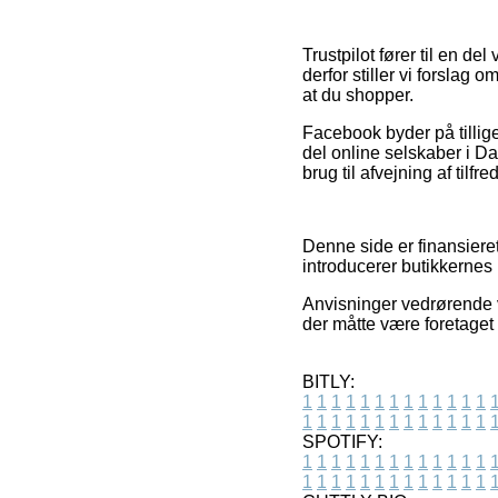
Trustpilot fører til en 
derfor stiller vi forslag
at du shopper.
Facebook byder på tillige
del online selskaber i Da
brug til afvejning af til
Denne side er finansieret
introducerer butikkernes 
Anvisninger vedrørende va
der måtte være foretaget 
BITLY:
1
1
1
1
1
1
1
1
1
1
1
1
1
1
1
1
1
1
1
1
1
1
1
1
1
1
SPOTIFY:
1
1
1
1
1
1
1
1
1
1
1
1
1
1
1
1
1
1
1
1
1
1
1
1
1
1