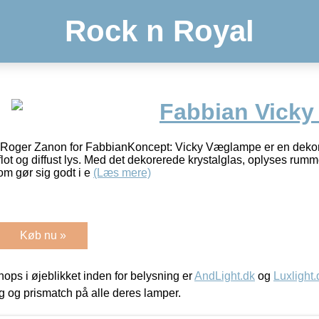
Rock n Royal
Fabbian Vick
 Roger Zanon for FabbianKoncept: Vicky Væglampe er en dekor
lot og diffust lys. Med det dekorerede krystalglas, oplyses ru
om gør sig godt i e
(Læs mere)
Køb nu »
ps i øjeblikket inden for belysning er
AndLight.dk
og
Luxlight.
ing og prismatch på alle deres lamper.