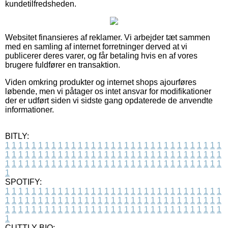
kundetilfredsheden.
Websitet finansieres af reklamer. Vi arbejder tæt sammen
med en samling af internet forretninger derved at vi
publicerer deres varer, og får betaling hvis en af vores
brugere fuldfører en transaktion.
Viden omkring produkter og internet shops ajourføres
løbende, men vi påtager os intet ansvar for modifikationer
der er udført siden vi sidste gang opdaterede de anvendte
informationer.
BITLY:
1
1
1
1
1
1
1
1
1
1
1
1
1
1
1
1
1
1
1
1
1
1
1
1
1
1
1
1
1
1
1
1
1
1
1
1
1
1
1
1
1
1
1
1
1
1
1
1
1
1
1
1
1
1
1
1
1
1
1
1
1
1
1
1
1
1
1
1
1
1
1
1
1
1
1
1
1
1
1
1
1
1
1
1
1
1
1
1
1
1
1
1
1
1
1
1
1
1
1
1
SPOTIFY:
1
1
1
1
1
1
1
1
1
1
1
1
1
1
1
1
1
1
1
1
1
1
1
1
1
1
1
1
1
1
1
1
1
1
1
1
1
1
1
1
1
1
1
1
1
1
1
1
1
1
1
1
1
1
1
1
1
1
1
1
1
1
1
1
1
1
1
1
1
1
1
1
1
1
1
1
1
1
1
1
1
1
1
1
1
1
1
1
1
1
1
1
1
1
1
1
1
1
1
1
CUTTLY BIO: