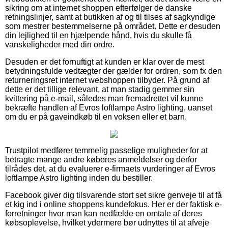
sikring om at internet shoppen efterfølger de danske
retningslinjer, samt at butikken af og til tilses af sagkyndige
som mestrer bestemmelserne på området. Dette er desuden
din lejlighed til en hjælpende hånd, hvis du skulle få
vanskeligheder med din ordre.
Desuden er det fornuftigt at kunden er klar over de mest
betydningsfulde vedtægter der gælder for ordren, som fx den
returneringsret internet webshoppen tilbyder. På grund af
dette er det tillige relevant, at man stadig gemmer sin
kvittering på e-mail, således man fremadrettet vil kunne
bekræfte handlen af Evros loftlampe Astro lighting, uanset
om du er på gaveindkøb til en voksen eller et barn.
Trustpilot medfører temmelig passelige muligheder for at
betragte mange andre køberes anmeldelser og derfor
tilrådes det, at du evaluerer e-firmaets vurderinger af Evros
loftlampe Astro lighting inden du bestiller.
Facebook giver dig tilsvarende stort set sikre genveje til at få
et kig ind i online shoppens kundefokus. Her er der faktisk e-
forretninger hvor man kan nedfælde en omtale af deres
købsoplevelse, hvilket ydermere bør udnyttes til at afveje