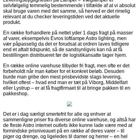
selvfølgelig temmelig bestemmende i tilfælde af at vi absolut
skal bruge varen med det samme, så herved er det rimelig
relevant at du checker leveringstiden ved det aktuelle
produkt.
En række forhandlere på nettet yder 1 dags fragt på masser
af varer, eksempelvis Evros loftlampe Astro lighting, men
vær påpasselig da det er forudsat at ordren laves tidligere
end et aftalt tidspunkt, så de sandsynligvis kan nå at få
bestillingen distribueret før de logistikansatte tager hjem.
En række online varehuse tilbyder fri fragt, men ofte er det
forbeholdt når man køber for et konkret beløb. Desuden
burde man gribe den mest prisbevidste slags levering,
hvilket oftest – hvad end man er tæt på Viborg, Middelfart
eller Lystrup – er at få fragtfirmaet til at bringe pakken til en
pakkeshop.
Det er i dag særligt smertefrit for alle og enhver at
sammenligne priser fra diverse online varehuse, og altså har
de fleste Astro internet outlets ikke kunne lade være med at
formindske prisniveauet på en række af deres varer – til
piger og drenge, og ligeledes til damer og herrer – en hel