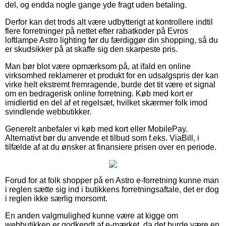
del, og endda nogle gange yde fragt uden betaling.
Derfor kan det trods alt være udbytterigt at kontrollere indtil
flere forretninger på nettet efter rabatkoder på Evros
loftlampe Astro lighting før du færdiggør din shopping, så du
er skudsikker på at skaffe sig den skarpeste pris.
Man bør blot være opmærksom på, at ifald en online
virksomhed reklamerer et produkt for en udsalgspris der kan
virke helt ekstremt fremragende, burde det tit være et signal
om en bedragerisk online forretning. Køb med kort er
imidlertid en del af et regelsæt, hvilket skærmer folk imod
svindlende webbutikker.
Generelt anbefaler vi køb med kort eller MobilePay.
Alternativt bør du anvende et tilbud som f.eks. ViaBill, i
tilfælde af at du ønsker at finansiere prisen over en periode.
Forud for at folk shopper på en Astro e-forretning kunne man
i reglen sætte sig ind i butikkens forretningsaftale, det er dog
i reglen ikke særlig morsomt.
En anden valgmulighed kunne være at kigge om
webbutikken er godkendt af e-mærket, da det burde være en