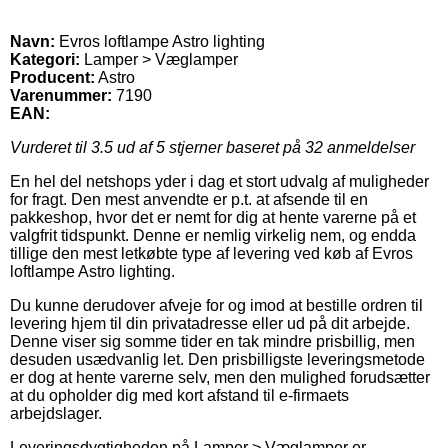
Navn:
Evros loftlampe Astro lighting
Kategori:
Lamper > Væglamper
Producent:
Astro
Varenummer:
7190
EAN:
Vurderet til
3.5
ud af 5 stjerner baseret på
32
anmeldelser
En hel del netshops yder i dag et stort udvalg af muligheder
for fragt. Den mest anvendte er p.t. at afsende til en
pakkeshop, hvor det er nemt for dig at hente varerne på et
valgfrit tidspunkt. Denne er nemlig virkelig nem, og endda
tillige den mest letkøbte type af levering ved køb af Evros
loftlampe Astro lighting.
Du kunne derudover afveje for og imod at bestille ordren til
levering hjem til din privatadresse eller ud på dit arbejde.
Denne viser sig somme tider en tak mindre prisbillig, men
desuden usædvanlig let. Den prisbilligste leveringsmetode
er dog at hente varerne selv, men den mulighed forudsætter
at du opholder dig med kort afstand til e-firmaets
arbejdslager.
Leveringsdygtigheden på Lamper > Væglamper er