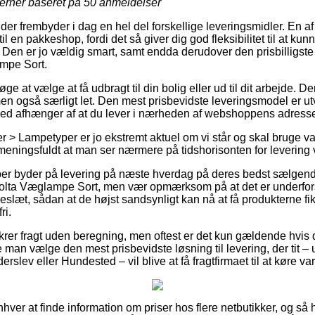
jerner baseret på
50
anmeldelser
er frembyder i dag en hel del forskellige leveringsmidler. En a
til en pakkeshop, fordi det så giver dig god fleksibilitet til at kun
det. Den er jo vældig smart, samt endda derudover den prisbilligst
ampe Sort.
e at vælge at få udbragt til din bolig eller ud til dit arbejde. D
n også særligt let. Den mest prisbevidste leveringsmodel er utv
ed afhænger af at du lever i nærheden af webshoppens adress
> Lampetyper er jo ekstremt aktuel om vi står og skal bruge vare
 meningsfuldt at man ser nærmere på tidshorisonten for levering
er byder på levering på næste hverdag på deres bedst sælgen
olta Væglampe Sort, men vær opmærksom på at det er underforst
eslæt, sådan at de højst sandsynligt kan nå at få produkterne fiks
ri.
ikrer fragt uden beregning, men oftest er det kun gældende hvis 
e man vælge den mest prisbevidste løsning til levering, der tit 
rslev eller Hundested – vil blive at få fragtfirmaet til at køre va
enhver at finde information om priser hos flere netbutikker, og så