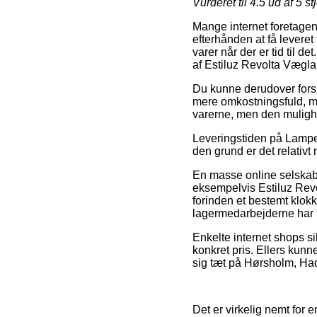
Vurderet til
4.5
ud af 5 st
Mange internet foretagend
efterhånden at få leveret 
varer når der er tid til 
af Estiluz Revolta Vægl
Du kunne derudover forsøg
mere omkostningsfuld, me
varerne, men den muligh
Leveringstiden på Lamper 
den grund er det relativt
En masse online selskab
eksempelvis Estiluz Rev
forinden et bestemt klokk
lagermedarbejderne har f
Enkelte internet shops s
konkret pris. Ellers kunn
sig tæt på Hørsholm, Hade
Det er virkelig nemt for 