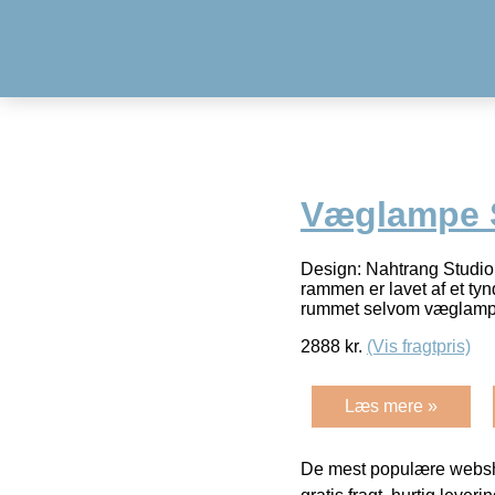
Væglampe 
Design: Nahtrang Studio 
rammen er lavet af et tynd
rummet selvom væglamp
2888
kr.
(Vis fragtpris)
Læs mere »
De mest populære websho