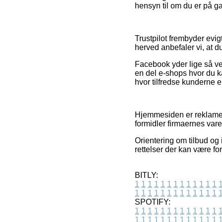
hensyn til om du er på ga
Trustpilot frembyder evi
herved anbefaler vi, at d
Facebook yder lige så ve
en del e-shops hvor du k
hvor tilfredse kunderne e
Hjemmesiden er reklamefi
formidler firmaernes vare
Orientering om tilbud og
rettelser der kan være fo
BITLY:
1
1
1
1
1
1
1
1
1
1
1
1
1
1
1
1
1
1
1
1
1
1
1
1
1
1
SPOTIFY:
1
1
1
1
1
1
1
1
1
1
1
1
1
1
1
1
1
1
1
1
1
1
1
1
1
1