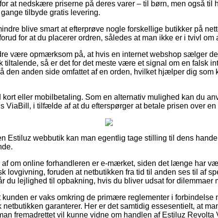
or at nedskære priserne på deres varer – til børn, men også til 
gange tilbyde gratis levering.
ndre blive smart at efterprøve nogle forskellige butikker på nette
ud for at du placerer ordren, således at man ikke er i tvivl om a
re være opmærksom på, at hvis en internet webshop sælger deres
 tiltalende, så er det for det meste være et signal om en falsk in
 på den anden side omfattet af en orden, hvilket hjælper dig som
ed kort eller mobilbetaling. Som en alternativ mulighed kan du a
s ViaBill, i tilfælde af at du efterspørger at betale prisen over e
 Estiluz webbutik kan man egentlig tage stilling til dens handel
nde.
ud af om online forhandleren er e-mærket, siden det længe har væ
ovgivning, foruden at netbutikken fra tid til anden ses til af spe
 du lejlighed til opbakning, hvis du bliver udsat for dilemmaer 
 kunden er vaks omkring de primære reglementer i forbindelse 
 netbutikken garanterer. Her er det samtidig essesentielt, at ma
 man fremadrettet vil kunne vidne om handlen af Estiluz Revolt