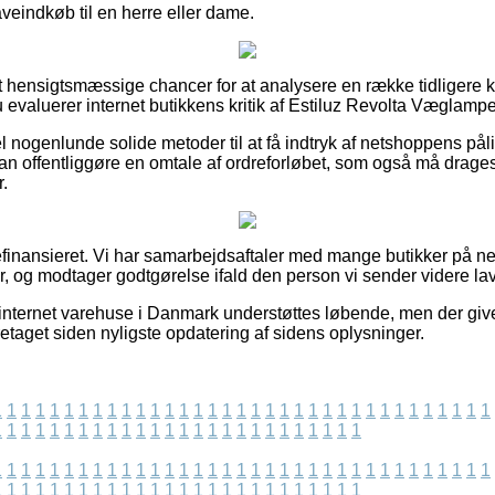
veindkøb til en herre eller dame.
gt hensigtsmæssige chancer for at analysere en række tidligere 
u evaluerer internet butikkens kritik af Estiluz Revolta Væglampe 
l nogenlunde solide metoder til at få indtryk af netshoppens pål
an offentliggøre en omtale af ordreforløbet, som også må drages 
r.
nansieret. Vi har samarbejdsaftaler med mange butikker på nette
r, og modtager godtgørelse ifald den person vi sender videre lav
 internet varehuse i Danmark understøttes løbende, men der giv
retaget siden nyligste opdatering af sidens oplysninger.
1
1
1
1
1
1
1
1
1
1
1
1
1
1
1
1
1
1
1
1
1
1
1
1
1
1
1
1
1
1
1
1
1
1
1
1
1
1
1
1
1
1
1
1
1
1
1
1
1
1
1
1
1
1
1
1
1
1
1
1
1
1
1
1
1
1
1
1
1
1
1
1
1
1
1
1
1
1
1
1
1
1
1
1
1
1
1
1
1
1
1
1
1
1
1
1
1
1
1
1
1
1
1
1
1
1
1
1
1
1
1
1
1
1
1
1
1
1
1
1
1
1