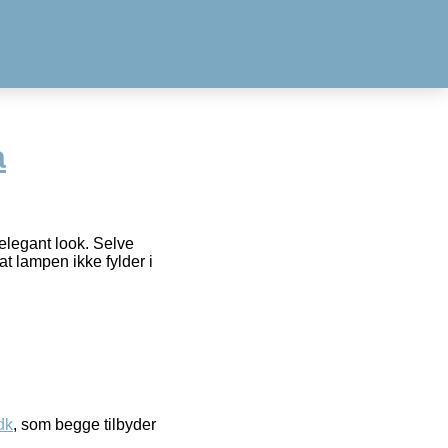
a
elegant look. Selve
at lampen ikke fylder i
dk
, som begge tilbyder