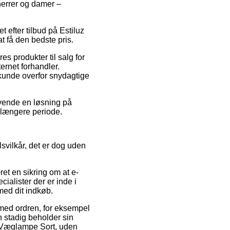
herrer og damer –
t efter tilbud på Estiluz
t få den bedste pris.
 produkter til salg for
ternet forhandler.
 kunde overfor snydagtige
nvende en løsning på
n længere periode.
svilkår, det er dog uden
ret en sikring om at e-
cialister der er inde i
med dit indkøb.
med ordren, for eksempel
n stadig beholder sin
a Væglampe Sort, uden