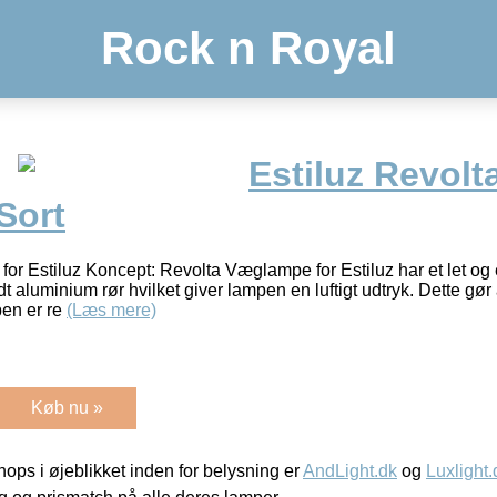
Rock n Royal
Estiluz Revolt
Sort
for Estiluz Koncept: Revolta Væglampe for Estiluz har et let og 
t aluminium rør hvilket giver lampen en luftigt udtryk. Dette gør 
en er re
(Læs mere)
Køb nu »
ps i øjeblikket inden for belysning er
AndLight.dk
og
Luxlight.