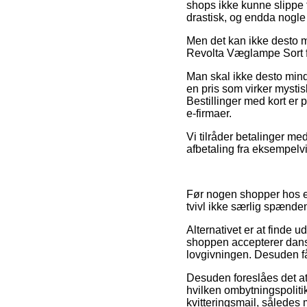
shops ikke kunne slippe f
drastisk, og endda nogle 
Men det kan ikke desto mi
Revolta Væglampe Sort for
Man skal ikke desto mind
en pris som virker mystisk
Bestillinger med kort er
e-firmaer.
Vi tilråder betalinger m
afbetaling fra eksempelvi
Før nogen shopper hos en
tvivl ikke særlig spænde
Alternativet er at finde 
shoppen accepterer dansk l
lovgivningen. Desuden får
Desuden foreslåes det at
hvilken ombytningspolitik
kvitteringsmail, således