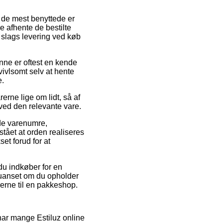
f de mest benyttede er
ne afhente de bestilte
e slags levering ved køb
enne er oftest en kende
ivlsomt selv at hente
e.
rne lige om lidt, så af
 ved den relevante vare.
de varenumre,
ået at orden realiseres
et forud for at
du indkøber for en
– uanset om du opholder
rerne til en pakkeshop.
 har mange Estiluz online