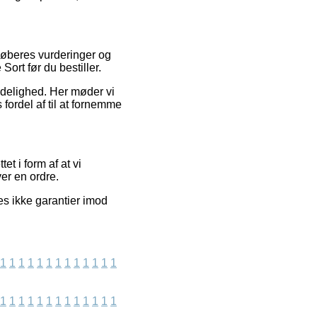
køberes vurderinger og
Sort før du bestiller.
idelighed. Her møder vi
fordel af til at fornemme
t i form af at vi
er en ordre.
es ikke garantier imod
1
1
1
1
1
1
1
1
1
1
1
1
1
1
1
1
1
1
1
1
1
1
1
1
1
1