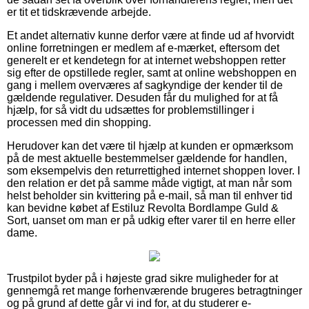
er tit et tidskrævende arbejde.
Et andet alternativ kunne derfor være at finde ud af hvorvidt
online forretningen er medlem af e-mærket, eftersom det
generelt er et kendetegn for at internet webshoppen retter
sig efter de opstillede regler, samt at online webshoppen en
gang i mellem overværes af sagkyndige der kender til de
gældende regulativer. Desuden får du mulighed for at få
hjælp, for så vidt du udsættes for problemstillinger i
processen med din shopping.
Herudover kan det være til hjælp at kunden er opmærksom
på de mest aktuelle bestemmelser gældende for handlen,
som eksempelvis den returrettighed internet shoppen lover. I
den relation er det på samme måde vigtigt, at man når som
helst beholder sin kvittering på e-mail, så man til enhver tid
kan bevidne købet af Estiluz Revolta Bordlampe Guld &
Sort, uanset om man er på udkig efter varer til en herre eller
dame.
Trustpilot byder på i højeste grad sikre muligheder for at
gennemgå ret mange forhenværende brugeres betragtninger
og på grund af dette går vi ind for, at du studerer e-