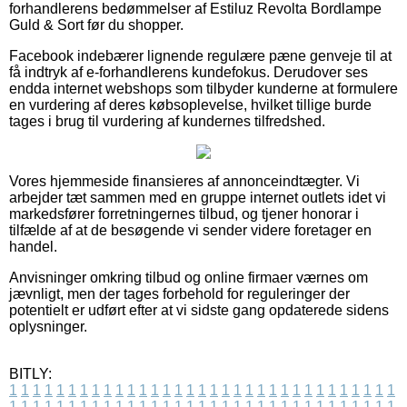
forhandlerens bedømmelser af Estiluz Revolta Bordlampe
Guld & Sort før du shopper.
Facebook indebærer lignende regulære pæne genveje til at
få indtryk af e-forhandlerens kundefokus. Derudover ses
endda internet webshops som tilbyder kunderne at formulere
en vurdering af deres købsoplevelse, hvilket tillige burde
tages i brug til vurdering af kundernes tilfredshed.
Vores hjemmeside finansieres af annonceindtægter. Vi
arbejder tæt sammen med en gruppe internet outlets idet vi
markedsfører forretningernes tilbud, og tjener honorar i
tilfælde af at de besøgende vi sender videre foretager en
handel.
Anvisninger omkring tilbud og online firmaer værnes om
jævnligt, men der tages forbehold for reguleringer der
potentielt er udført efter at vi sidste gang opdaterede sidens
oplysninger.
BITLY:
1
1
1
1
1
1
1
1
1
1
1
1
1
1
1
1
1
1
1
1
1
1
1
1
1
1
1
1
1
1
1
1
1
1
1
1
1
1
1
1
1
1
1
1
1
1
1
1
1
1
1
1
1
1
1
1
1
1
1
1
1
1
1
1
1
1