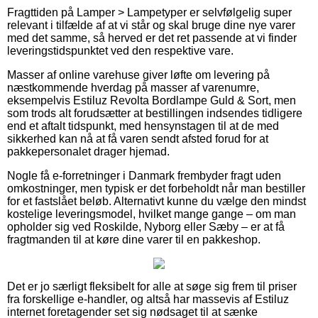
Fragttiden på Lamper > Lampetyper er selvfølgelig super
relevant i tilfælde af at vi står og skal bruge dine nye varer
med det samme, så herved er det ret passende at vi finder
leveringstidspunktet ved den respektive vare.
Masser af online varehuse giver løfte om levering på
næstkommende hverdag på masser af varenumre,
eksempelvis Estiluz Revolta Bordlampe Guld & Sort, men
som trods alt forudsætter at bestillingen indsendes tidligere
end et aftalt tidspunkt, med hensynstagen til at de med
sikkerhed kan nå at få varen sendt afsted forud for at
pakkepersonalet drager hjemad.
Nogle få e-forretninger i Danmark frembyder fragt uden
omkostninger, men typisk er det forbeholdt når man bestiller
for et fastslået beløb. Alternativt kunne du vælge den mindst
kostelige leveringsmodel, hvilket mange gange – om man
opholder sig ved Roskilde, Nyborg eller Sæby – er at få
fragtmanden til at køre dine varer til en pakkeshop.
Det er jo særligt fleksibelt for alle at søge sig frem til priser
fra forskellige e-handler, og altså har massevis af Estiluz
internet foretagender set sig nødsaget til at sænke