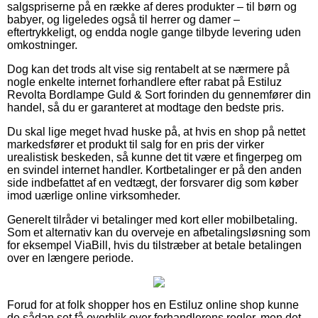
salgspriserne på en række af deres produkter – til børn og
babyer, og ligeledes også til herrer og damer –
eftertrykkeligt, og endda nogle gange tilbyde levering uden
omkostninger.
Dog kan det trods alt vise sig rentabelt at se nærmere på
nogle enkelte internet forhandlere efter rabat på Estiluz
Revolta Bordlampe Guld & Sort forinden du gennemfører din
handel, så du er garanteret at modtage den bedste pris.
Du skal lige meget hvad huske på, at hvis en shop på nettet
markedsfører et produkt til salg for en pris der virker
urealistisk beskeden, så kunne det tit være et fingerpeg om
en svindel internet handler. Kortbetalinger er på den anden
side indbefattet af en vedtægt, der forsvarer dig som køber
imod uærlige online virksomheder.
Generelt tilråder vi betalinger med kort eller mobilbetaling.
Som et alternativ kan du overveje en afbetalingsløsning som
for eksempel ViaBill, hvis du tilstræber at betale betalingen
over en længere periode.
Forud for at folk shopper hos en Estiluz online shop kunne
de sådan set få overblik over forhandlerens regler, men det