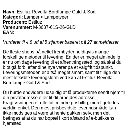
Navn:
Estiluz Revolta Bordlampe Guld & Sort
Kategori:
Lamper > Lampetyper
Producent:
Estiluz
Varenummer:
M-3637-61S-26-GLD
EAN:
Vurderet til
4.8
ud af 5 stjerner baseret på
27
anmeldelser
De fleste shops på nettet frembyder heldigvis mange
forskellige metoder til levering. En der er meget almindelig
er nu om dage levering til et afhentningssted, og så skal du
blot gå forbi efter dine nye varer på et valgfrit tidspunkt.
Leveringsmetoden er altså meget smart, samt tit tillige den
mest letkøbte leveringsform ved køb af Estiluz Revolta
Bordlampe Guld & Sort.
Du burde endvidere udse dig at få produkterne sendt hjem til
din privatadresse eller til dit arbejdes adresse.
Fragtløsningen er ofte lidt mindre prisbillig, men ligeledes
vældig enkel. Den mest prisbevidste leveringsmåde kan
ikke modsiges at være at hente pakken selv, men det
betinges af at du har bopæl i kort afstand af e-butikkens
hjemsted.